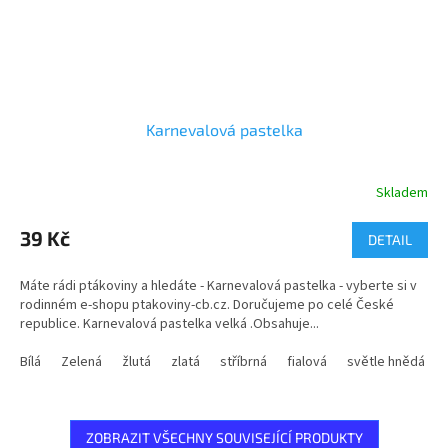
Karnevalová pastelka
Skladem
39 Kč
DETAIL
Máte rádi ptákoviny a hledáte - Karnevalová pastelka - vyberte si v
rodinném e-shopu ptakoviny-cb.cz. Doručujeme po celé České
republice. Karnevalová pastelka velká .Obsahuje...
Bílá
Zelená
žlutá
zlatá
stříbrná
fialová
světle hnědá
ZOBRAZIT VŠECHNY SOUVISEJÍCÍ PRODUKTY