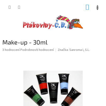
Přejít
NÁKUP
na
obsah
KOŠÍK
Make-up - 30ml
Průměrné
3 hodnocení
Podrobnosti hodnocení
Značka:
Sanroma I, S.L.
hodnocení
produktu
je
5,0
z
5
hvězdiček.