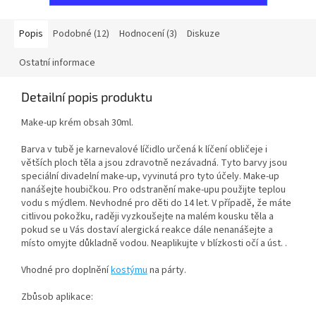
Popis
Podobné (12)
Hodnocení (3)
Diskuze
Ostatní informace
Detailní popis produktu
Make-up krém obsah 30ml.
Barva v tubě je karnevalové líčidlo určená k líčení obličeje i
větších ploch těla a jsou zdravotně nezávadná. Tyto barvy jsou
speciální divadelní make-up, vyvinutá pro tyto účely. Make-up
nanášejte houbičkou. Pro odstranění make-upu použijte teplou
vodu s mýdlem. Nevhodné pro děti do 14 let. V případě, že máte
citlivou pokožku, raději vyzkoušejte na malém kousku těla a
pokud se u Vás dostaví alergická reakce dále nenanášejte a
místo omyjte důkladně vodou. Neaplikujte v blízkosti očí a úst. .
Vhodné pro doplnění
kostýmu
na párty.
Zbůsob aplikace: