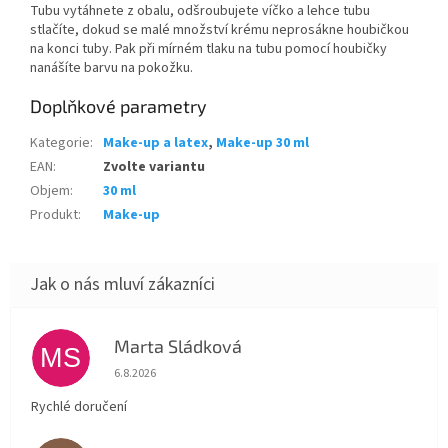
Tubu vytáhnete z obalu, odšroubujete víčko a lehce tubu
stlačíte, dokud se malé množství krému neprosákne houbičkou
na konci tuby. Pak při mírném tlaku na tubu pomocí houbičky
nanášíte barvu na pokožku.
Doplňkové parametry
Kategorie
:
Make-up a latex
,
Make-up 30 ml
EAN
:
Zvolte variantu
Objem
:
30 ml
Produkt
:
Make-up
Marta Sládková
MS
Hodnocení obchodu je 5 z 5 hvězdiček.
6.8.2026
Rychlé doručení