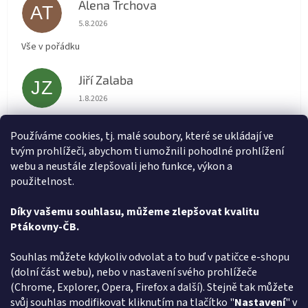
Alena Trchova
AT
Hodnocení obchodu je 5 z 5 hvězdiček.
5.8.2026
Vše v pořádku
Jiří Zalaba
JZ
Hodnocení obchodu je 5 z 5 hvězdiček.
1.8.2026
Rychlé dodání zboží super
Používáme cookies, tj. malé soubory, které se ukládají ve
tvým prohlížeči, abychom ti umožnili pohodlné prohlížení
Lída
L
webu a neustále zlepšovali jeho funkce, výkon a
Hodnocení obchodu je 5 z 5 hvězdiček.
31.7.2026
použitelnost.
Velmi rychlé vyřízení objednávky
Díky vašemu souhlasu, můžeme zlepšovat kvalitu
Ptákovny-ČB.
Zobrazit další hodnocení
Z
Souhlas můžete kdykoliv odvolat a to buď v patičce e-shopu
á
(dolní část webu), nebo v nastavení svého prohlížeče
Způsob ověřování recenzí
p
(Chrome, Explorer, Opera, Firefox a další). Stejně tak můžete
a
svůj souhlas modifikovat kliknutím na tlačítko "
Nastavení
" v