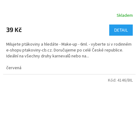
Skladem
Průměrné
hodnocení
produktu
39 Kč
DETAIL
je
5,0
Milujete ptákoviny a hledáte - Make-up - 6ml. - vyberte si v rodinném
z
e-shopu ptakoviny-cb.cz. Doručujeme po celé České republice.
5
Ideální na všechny druhy karnevalů nebo na...
hvězdiček.
červená
Kód:
4146/BIL