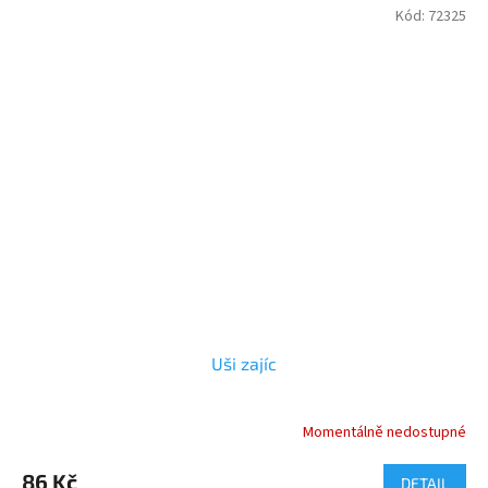
Kód:
72325
Uši zajíc
Momentálně nedostupné
Průměrné
hodnocení
produktu
86 Kč
DETAIL