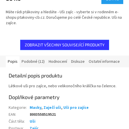
je
5,0
Máte rádi ptákoviny a hledáte - Uši zajíc - vyberte si v rodinném e-
z
shopu ptakoviny-cb.cz. Doručujeme po celé České republice. Uši na
5
zajíce.
hvězdiček.
ZOBRAZIT VŠECHNY SOUVISEJÍCÍ PRODUKTY
Popis
Podobné (12)
Hodnocení
Diskuze
Ostatní informace
Detailní popis produktu
Látkové uši pro zajíce, nebo velikonočního králíčka na čelence.
Doplňkové parametry
Kategorie
:
Masky
,
Zaječí uši
,
Uši pro zajíce
EAN
:
8003558519521
Část těla
:
Uši
Postava
:
Zajíc