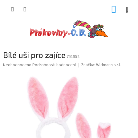
Přejít
NÁKUP
na
obsah
KOŠÍK
Bílé uši pro zajíce
751952
Průměrné
Neohodnoceno
Podrobnosti hodnocení
Značka:
Widmann s.r.l.
hodnocení
produktu
je
0,0
z
5
hvězdiček.