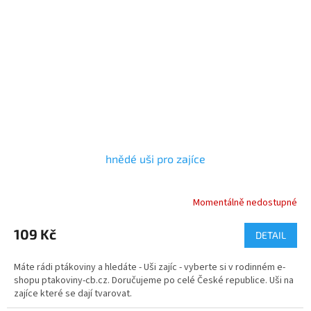
hnědé uši pro zajíce
Momentálně nedostupné
Průměrné
hodnocení
produktu
109 Kč
DETAIL
je
5,0
Máte rádi ptákoviny a hledáte - Uši zajíc - vyberte si v rodinném e-
z
shopu ptakoviny-cb.cz. Doručujeme po celé České republice. Uši na
5
zajíce které se dají tvarovat.
hvězdiček.