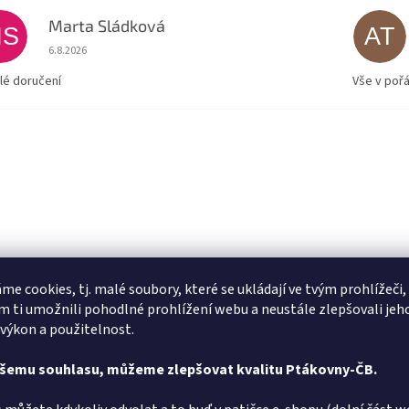
Marta Sládková
MS
AT
Hodnocení obchodu je 5 z 5 hvězdiček.
6.8.2026
lé doručení
Vše v poř
me cookies, tj. malé soubory, které se ukládají ve tvým prohlížeči,
 ti umožnili pohodlné prohlížení webu a neustále zlepšovali jeh
 výkon a použitelnost.
ašemu souhlasu, můžeme zlepšovat kvalitu Ptákovny-ČB.