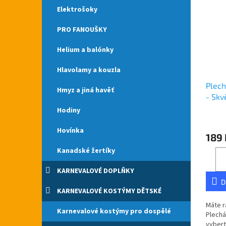
Elektrošoky
PRO FANOUŠKY
Helium a balónky
Hlavolamy a kouzla
Plech
Hmyz a jiná havěť
- Skv
Hodiny
Průmě
hodno
Hovínka
189 
produ
je
Kanadské žertíky
5,0
z
KARNEVALOVÉ DOPLŇKY
5
D
hvězdi
KARNEVALOVÉ KOSTÝMY DĚTSKÉ
Máte r
Karnevalové kostýmy pro dospělé
Plechá
vybert