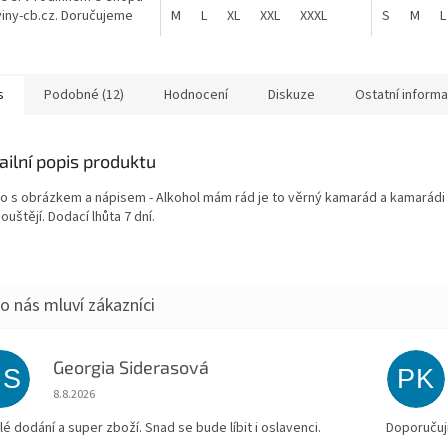
iny-cb.cz. Doručujeme
M
L
XL
XXL
XXXL
S
M
L
é České republice.
 plecháček klasického
s
Podobné (12)
Hodnocení
Diskuze
Ostatní inform
ailní popis produktu
ko s obrázkem a nápisem - Alkohol mám rád je to věrný kamarád a kamarádi
uštějí. Dodací lhůta 7 dní.
Georgia Siderasová
GS
PK
Hodnocení obchodu je 5 z 5 hvězdiček.
8.8.2026
lé dodání a super zboží. Snad se bude líbit i oslavenci.
Doporučuji