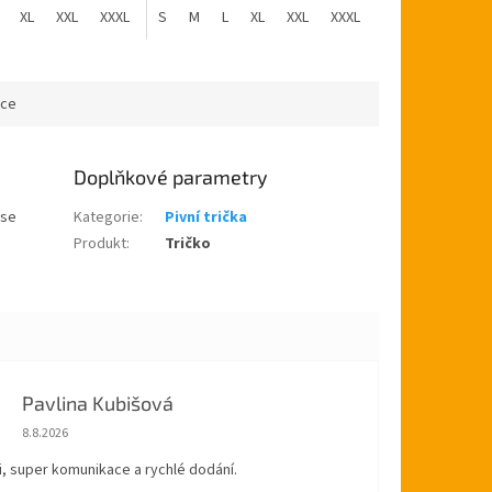
XL
XXL
XXXL
S
M
L
XL
XXL
XXXL
ace
Doplňkové parametry
 se
Kategorie
:
Pivní trička
Produkt
:
Tričko
Pavlina Kubišová
Hodnocení obchodu je 5 z 5 hvězdiček.
8.8.2026
, super komunikace a rychlé dodání.