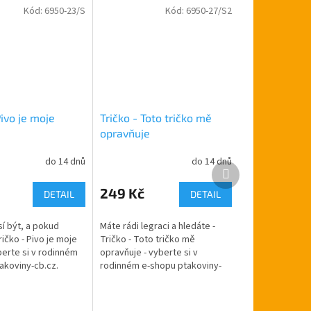
Kód:
6950-23/S
Kód:
6950-27/S2
Pivo je moje
Tričko - Toto tričko mě
opravňuje
do 14 dnů
do 14 dnů
Další
produkt
249 Kč
DETAIL
DETAIL
í být, a pokud
Máte rádi legraci a hledáte -
ričko - Pivo je moje
Tričko - Toto tričko mě
berte si v rodinném
opravňuje - vyberte si v
akoviny-cb.cz.
rodinném e-shopu ptakoviny-
e po celé České
cb.cz. Doručujeme po celé
 Tričko s obrázkem a
České republice. Tričko s
obrázkem a nápisem...