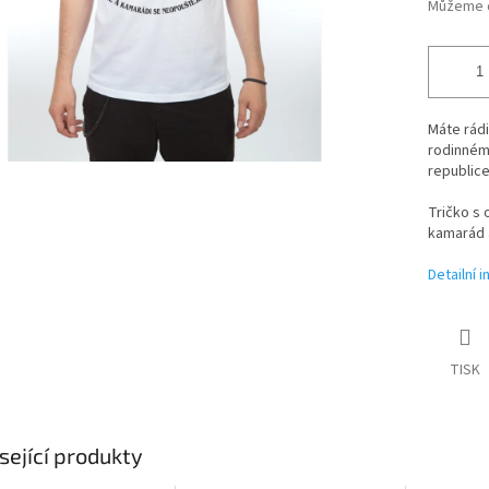
Můžeme d
Máte rádi
rodinném
republice
Tričko s 
kamarád a
Detailní 
TISK
sející produkty