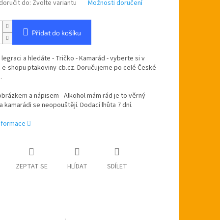
oručit do:
Zvolte variantu
Možnosti doručení
Přidat do košíku
 legraci a hledáte - Tričko - Kamarád - vyberte si v
 e-shopu ptakoviny-cb.cz.
Doručujeme po celé České
.
obrázkem a nápisem - Alkohol mám rád je to věrný
 kamarádi se neopouštějí. Dodací lhůta 7 dní.
informace
ZEPTAT SE
HLÍDAT
SDÍLET