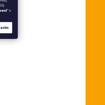
ebu),
í).
vení
" v
lasím