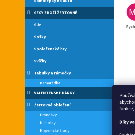
Samolepky na auto
SEXY ZBOŽÍ ŽERTOVNÉ
Sliz
Rych
Sošky
Společenské hry
Svíčky
Tabulky a rámečky
Kamarádka
VALENTÝNSKÉ DÁRKY
Používá
abychom
Žertovné oblečení
funkce,
Bryndáky
Díky v
Kalhotky
Kojenecké body