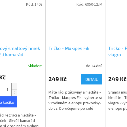
Kód:
1403
Kód:
6950-12/M
ový smaltový hrnek
Tričko - Maxipes Fík
Tričko - 
ělí kamarád
viagra
Skladem
do 14 dnů
rné
cení
Kč
ktu
249 Kč
249 Kč
DETAIL
Máte rádi ptákoviny a hledáte -
Sranda mus
Tričko - Maxipes Fík - vyberte si
hledáte - T
o košíku
v rodinném e-shopu ptakoviny-
viagra - vy
ček.
cb.cz. Doručujeme po celé
e-shopu pt
České republice. Tričko s
Doručujem
ádi legraci a hledáte -
obrázkem a nápisem -
republice.
ček - Skvělí kamarád -
Maxipes...
nápisem...
e si v rodinném e-shopu