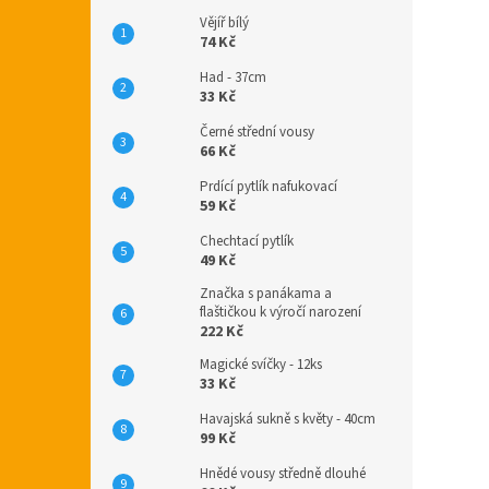
Vějíř bílý
74 Kč
Had - 37cm
33 Kč
Černé střední vousy
66 Kč
Prdící pytlík nafukovací
59 Kč
Chechtací pytlík
49 Kč
Značka s panákama a
flaštičkou k výročí narození
222 Kč
Magické svíčky - 12ks
33 Kč
Havajská sukně s květy - 40cm
99 Kč
Hnědé vousy středně dlouhé