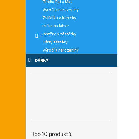
Trička Pat a Mat
Výročí a narozeniny
Zvířátka a koníčky
Trička na láhve
Zástěry a zástěrky
Párty zástěry
Výročí a narozeniny
DÁRKY
Top 10 produktů