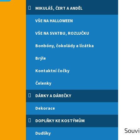
n
e
MIKULÁŠ, ČERT A ANDĚL
l
VŠE NA HALLOWEEN
VŠE NA SVATBU, ROZLUČKU
Bonbóny, čokolády a lízátka
Brýle
Kontaktní čočky
Čelenky
DÁRKY A DÁREČKY
Dekorace
DOPLŇKY KE KOSTÝMŮM
Souvi
Dudlíky