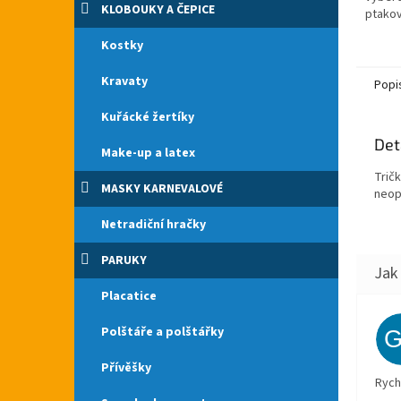
KLOBOUKY A ČEPICE
ptakov
po cel
Kostky
Kovový
tvaru...
Kravaty
Popi
Kuřácké žertíky
Det
Make-up a latex
Trič
MASKY KARNEVALOVÉ
neopo
Netradiční hračky
PARUKY
Placatice
Polštáře a polštářky
Přívěšky
Rych