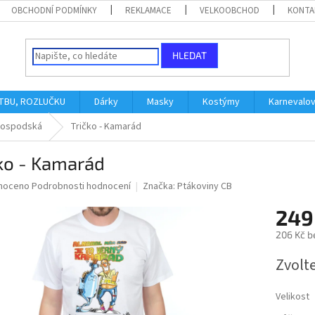
OBCHODNÍ PODMÍNKY
REKLAMACE
VELKOOBCHOD
KONTA
HLEDAT
ATBU, ROZLUČKU
Dárky
Masky
Kostýmy
Karnevalo
ospodská
Tričko - Kamarád
ko - Kamarád
né
noceno
Podrobnosti hodnocení
Značka:
Ptákoviny CB
ní
249
u
206 Kč b
Měrná
Zvolt
cena:
ek.
Velikost