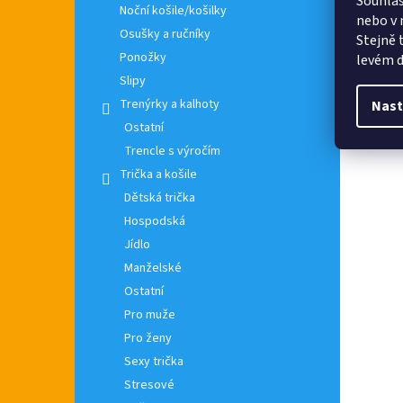
Souhlas
Noční košile/košilky
nebo v 
Osušky a ručníky
Stejně 
Ponožky
levém d
Slipy
Trenýrky a kalhoty
Nast
Ostatní
Trencle s výročím
Trička a košile
Dětská trička
Hospodská
Jídlo
Manželské
Ostatní
Pro muže
Pro ženy
Sexy trička
Stresové