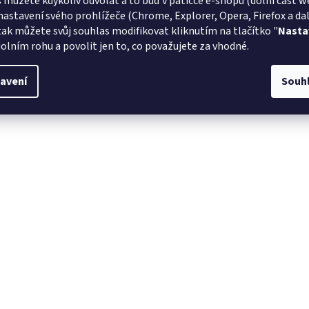
 můžete kdykoliv odvolat a to buď v patičce e-shopu (dolní část w
nastavení svého prohlížeče (Chrome, Explorer, Opera, Firefox a dalš
tak můžete svůj souhlas modifikovat kliknutím na tlačítko "
Nasta
olním rohu a povolit jen to, co považujete za vhodné.
avení
Souh