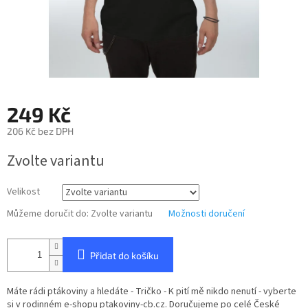
249 Kč
206 Kč bez DPH
Měrná
Zvolte variantu
cena:
Velikost
Můžeme doručit do:
Zvolte variantu
Možnosti doručení
Přidat do košíku
Máte rádi ptákoviny a hledáte - Tričko - K pití mě nikdo nenutí - vyberte
si v rodinném e-shopu ptakoviny-cb.cz. Doručujeme po celé České