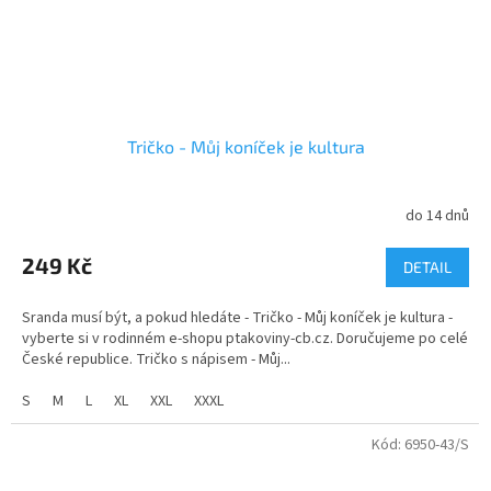
Tričko - Můj koníček je kultura
do 14 dnů
249 Kč
DETAIL
Sranda musí být, a pokud hledáte - Tričko - Můj koníček je kultura -
vyberte si v rodinném e-shopu ptakoviny-cb.cz. Doručujeme po celé
České republice. Tričko s nápisem - Můj...
S
M
L
XL
XXL
XXXL
Kód:
6950-43/S