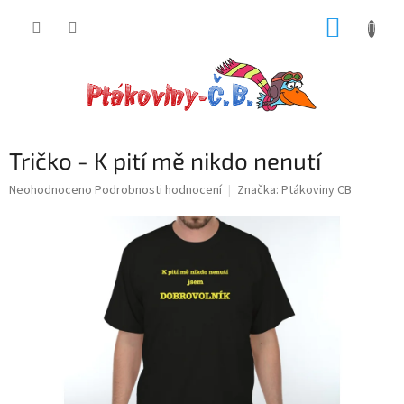
Přejít
NÁKUP
na
obsah
KOŠÍK
Tričko - K pití mě nikdo nenutí
Průměrné
Neohodnoceno
Podrobnosti hodnocení
Značka:
Ptákoviny CB
hodnocení
produktu
je
0,0
z
5
hvězdiček.