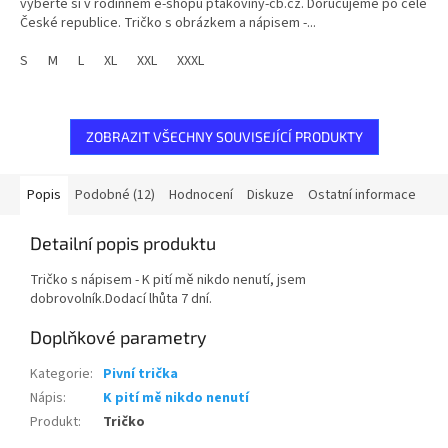
vyberte si v rodinném e-shopu ptakoviny-cb.cz. Doručujeme po celé
České republice. Tričko s obrázkem a nápisem -...
S
M
L
XL
XXL
XXXL
ZOBRAZIT VŠECHNY SOUVISEJÍCÍ PRODUKTY
Popis
Podobné (12)
Hodnocení
Diskuze
Ostatní informace
Detailní popis produktu
Tričko s nápisem - K pití mě nikdo nenutí, jsem
dobrovolník.Dodací lhůta 7 dní.
Doplňkové parametry
Kategorie
:
Pivní trička
Nápis
:
K pití mě nikdo nenutí
Produkt
:
Tričko