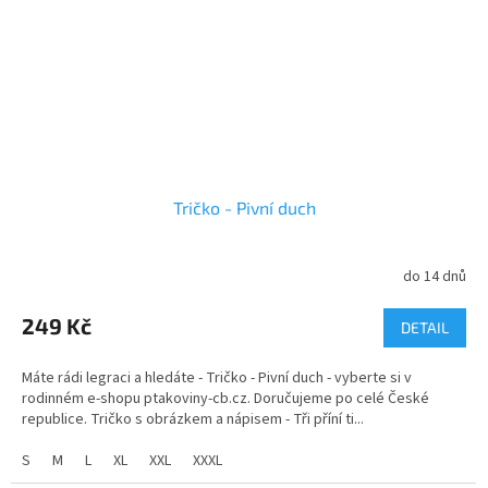
Tričko - Pivní duch
do 14 dnů
249 Kč
DETAIL
Máte rádi legraci a hledáte - Tričko - Pivní duch - vyberte si v
rodinném e-shopu ptakoviny-cb.cz. Doručujeme po celé České
republice. Tričko s obrázkem a nápisem - Tři příní ti...
S
M
L
XL
XXL
XXXL