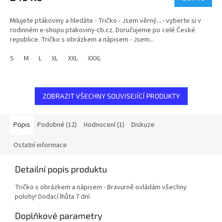
Milujete ptákoviny a hledáte - Tričko - Jsem věrný... - vyberte si v
rodinném e-shopu ptakoviny-cb.cz. Doručujeme po celé České
republice. Tričko s obrázkem a nápisem - Jsem...
S
M
L
XL
XXL
XXXL
ZOBRAZIT VŠECHNY SOUVISEJÍCÍ PRODUKTY
Popis
Podobné (12)
Hodnocení (1)
Diskuze
Ostatní informace
Detailní popis produktu
Tričko s obrázkem a nápisem - Bravurně ovládám všechny
polohy! Dodací lhůta 7 dní.
Doplňkové parametry