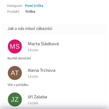
Kategorie
:
Pivní trička
Produkt
:
Tričko
Marta Sládková
MS
Hodnocení obchodu je 5 z 5 hvězdiček.
6.8.2026
Rychlé doručení
Alena Trchova
AT
Hodnocení obchodu je 5 z 5 hvězdiček.
5.8.2026
Vše v pořádku
Jiří Zalaba
JZ
Hodnocení obchodu je 5 z 5 hvězdiček.
1.8.2026