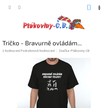
Přejít
NÁKUP
na
obsah
KOŠÍK
Tričko - Bravurně ovládám...
Průměrné
1 hodnocení
Podrobnosti hodnocení
Značka:
Ptákoviny CB
hodnocení
produktu
je
5,0
z
5
hvězdiček.