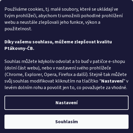
Rychlé dodání zboží super
Používáme cookies, tj. malé soubory, které se ukládají ve
tvým prohlížeči, abychom ti umožnili pohodlné prohlížení
Lída
L
webu a neustále zlepšovali jeho funkce, výkon a
Hodnocení obchodu je 5 z 5 hvězdiček.
31.7.2026
použitelnost.
Velmi rychlé vyřízení objednávky
Díky vašemu souhlasu, můžeme zlepšovat kvalitu
Ptákovny-ČB.
Zobrazit další hodnocení
Z
Souhlas můžete kdykoliv odvolat a to buď v patičce e-shopu
á
(dolní část webu), nebo v nastavení svého prohlížeče
Způsob ověřování recenzí
p
(Chrome, Explorer, Opera, Firefox a další). Stejně tak můžete
a
svůj souhlas modifikovat kliknutím na tlačítko "
Nastavení
" v
t
levém dolním rohu a povolit jen to, co považujete za vhodné.
í
Vytvořil Shoptet
Nastavení
Copyright 2026
Ptákoviny-CB
. Všechna práva vyhrazena.
Upravit
Souhlasím
nastavení cookies
Pozor změna otevírací dob: Po-Čt - od 13:00 do 17:00 Pátek Zavřeno