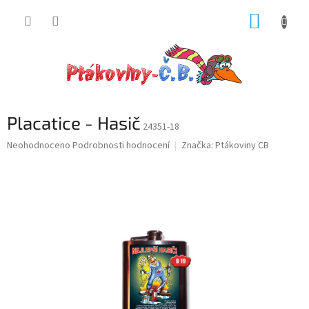
Přejít
NÁKUP
na
obsah
KOŠÍK
Placatice - Hasič
24351-18
Průměrné
Neohodnoceno
Podrobnosti hodnocení
Značka:
Ptákoviny CB
hodnocení
produktu
je
0,0
z
5
hvězdiček.