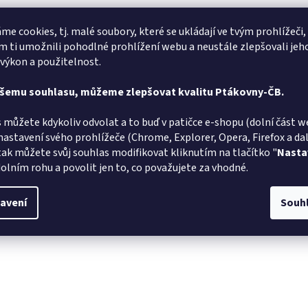
me cookies, tj. malé soubory, které se ukládají ve tvým prohlížeči,
 ti umožnili pohodlné prohlížení webu a neustále zlepšovali jeh
 výkon a použitelnost.
ašemu souhlasu, můžeme zlepšovat kvalitu Ptákovny-ČB.
 můžete kdykoliv odvolat a to buď v patičce e-shopu (dolní část w
nastavení svého prohlížeče (Chrome, Explorer, Opera, Firefox a dalš
tak můžete svůj souhlas modifikovat kliknutím na tlačítko "
Nasta
olním rohu a povolit jen to, co považujete za vhodné.
avení
Souh