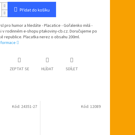
Přidat do košíku
l pro humor a hledáte - Placatice - Gořalenko milá -
si v rodinném e-shopu ptakoviny-cb.cz. Doručujeme po
é republice. Placatka nerez o obsahu 200ml.
informace
ZEPTAT SE
HLÍDAT
SDÍLET
Kód:
24351-27
Kód:
12089