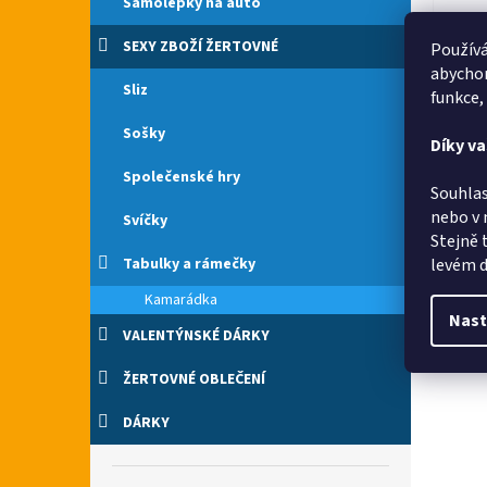
Samolepky na auto
SEXY ZBOŽÍ ŽERTOVNÉ
Používá
abychom
Sliz
funkce,
Sošky
Díky v
Společenské hry
Souhlas
nebo v 
Svíčky
Stejně 
levém d
Tabulky a rámečky
Kamarádka
Nast
VALENTÝNSKÉ DÁRKY
ŽERTOVNÉ OBLEČENÍ
DÁRKY