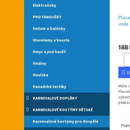
Elektrošoky
PRO FANOUŠKY
Placa
voda
Helium a balónky
Hlavolamy a kouzla
188 
Hmyz a jiná havěť
Hodiny
D
Hovínka
Máte r
Kanadské žertíky
Placat
vybert
KARNEVALOVÉ DOPLŇKY
ptakov
po cel
KARNEVALOVÉ KOSTÝMY DĚTSKÉ
Placat
Karnevalové kostýmy pro dospělé
Popi