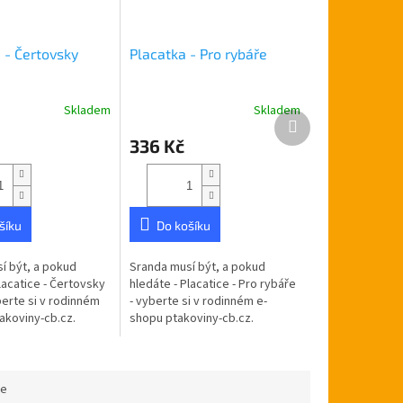
 - Čertovsky
Placatka - Pro rybáře
Skladem
Skladem
Další
produkt
336 Kč
šíku
Do košíku
í být, a pokud
Sranda musí být, a pokud
lacatice - Čertovsky
hledáte - Placatice - Pro rybáře
berte si v rodinném
- vyberte si v rodinném e-
akoviny-cb.cz.
shopu ptakoviny-cb.cz.
e po celé České
Doručujeme po celé České
Placatka nerez o
republice. Nerezová placatka
ml.
na...
ce