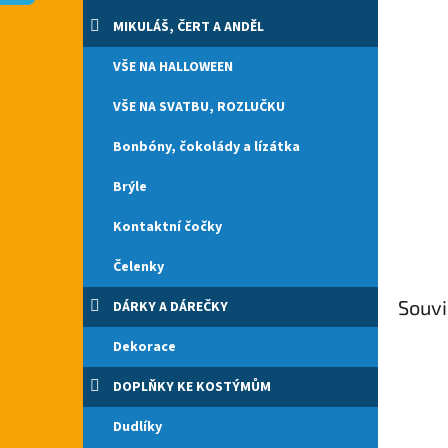
n
e
MIKULÁŠ, ČERT A ANDĚL
l
VŠE NA HALLOWEEN
VŠE NA SVATBU, ROZLUČKU
Bonbóny, čokolády a lízátka
Brýle
Kontaktní čočky
Čelenky
Souvi
DÁRKY A DÁREČKY
Dekorace
DOPLŇKY KE KOSTÝMŮM
Dudlíky