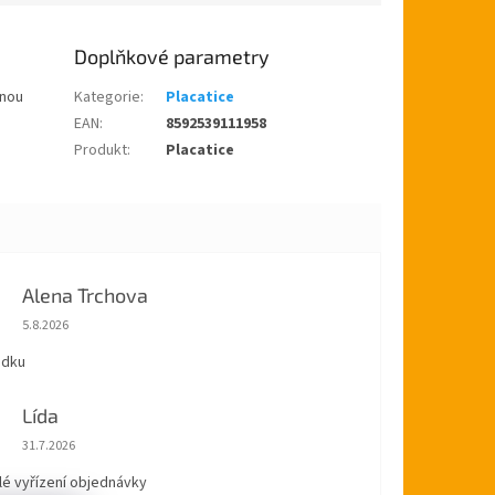
Doplňkové parametry
enou
Kategorie
:
Placatice
EAN
:
8592539111958
Produkt
:
Placatice
Alena Trchova
Hodnocení obchodu je 5 z 5 hvězdiček.
5.8.2026
ádku
Lída
Hodnocení obchodu je 5 z 5 hvězdiček.
31.7.2026
lé vyřízení objednávky