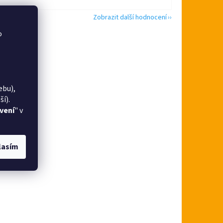
Zobrazit další hodnocení
o
ebu),
í).
vení
" v
lasím