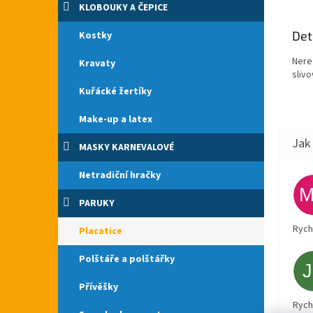
KLOBOUKY A ČEPICE
Det
Kostky
Nere
Kravaty
slivo
Kuřácké žertíky
Make-up a latex
MASKY KARNEVALOVÉ
Netradiční hračky
PARUKY
Rych
Placatice
Polštáře a polštářky
Přívěšky
Rych