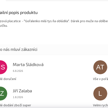
ailní popis produktu
zová placatice - "Gořalenko milá tys ňa oblúdila". Dárek pro muže na oblíb
vičku.
Marta Sládková
MS
AT
Hodnocení obchodu je 5 z 5 hvězdiček.
6.8.2026
lé doručení
Vše v poř
Jiří Zalaba
JZ
L
Hodnocení obchodu je 5 z 5 hvězdiček.
1.8.2026
lé dodání zboží super
Velmi rych