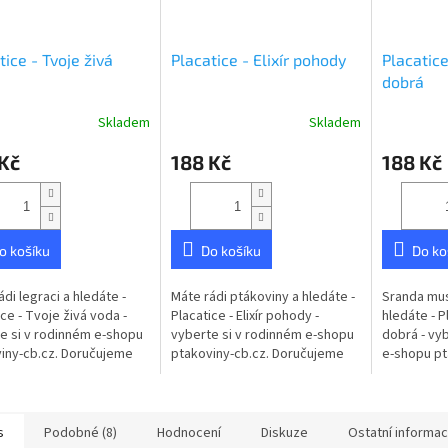
tice - Tvoje živá
Placatice - Elixír pohody
Placatice
dobrá
Skladem
Skladem
Kč
188 Kč
188 Kč
o košíku
Do košíku
Do ko
ádi legraci a hledáte -
Máte rádi ptákoviny a hledáte -
Sranda mus
ice - Tvoje živá voda -
Placatice - Elixír pohody -
hledáte - P
e si v rodinném e-shopu
vyberte si v rodinném e-shopu
dobrá - vy
iny-cb.cz. Doručujeme
ptakoviny-cb.cz. Doručujeme
e-shopu pt
é České republice.
po celé České republice.
Doručujem
ka nerez o obsahu 200ml.
Placatka nerez o obsahu 200ml.
republice. 
obsahu 200
s
Podobné (8)
Hodnocení
Diskuze
Ostatní informa