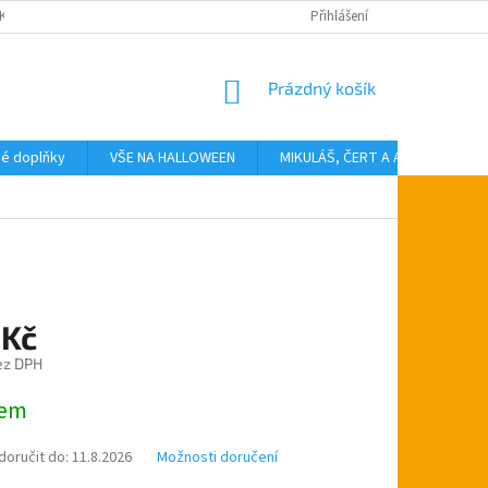
KTY
Přihlášení
NÁKUPNÍ
Prázdný košík
KOŠÍK
vé doplňky
VŠE NA HALLOWEEN
MIKULÁŠ, ČERT A ANDĚL
T
 Kč
ez DPH
dem
oručit do:
11.8.2026
Možnosti doručení