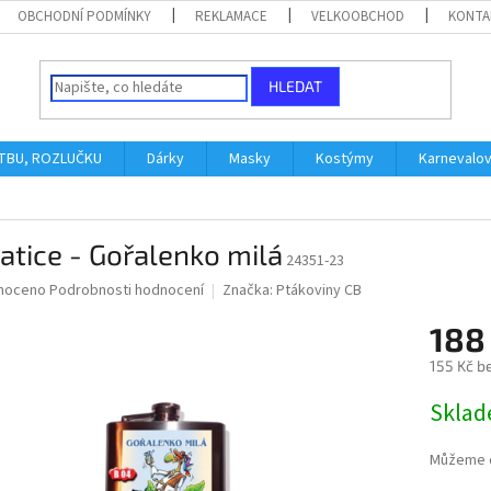
OBCHODNÍ PODMÍNKY
REKLAMACE
VELKOOBCHOD
KONTA
HLEDAT
ATBU, ROZLUČKU
Dárky
Masky
Kostýmy
Karnevalo
atice - Gořalenko milá
24351-23
né
noceno
Podrobnosti hodnocení
Značka:
Ptákoviny CB
ní
188
u
155 Kč b
Měrná
Skla
cena:
ek.
Můžeme d