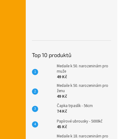
Top 10 produktů
Medaile k 50. narozeninám pro
muže
49 Kč
Medaile k 50. narozeninám pro
ženu
49 Kč
Čapka trpaslík - 56cm
74 Kč
Papírové ubrousky - 5000kč
45 Kč
Medaile k 18. narozeninám pro