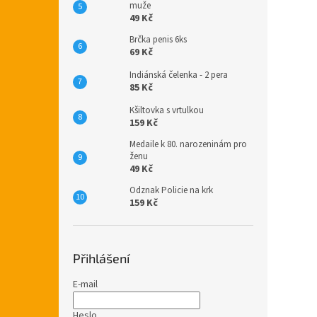
muže
49 Kč
Brčka penis 6ks
69 Kč
Indiánská čelenka - 2 pera
85 Kč
Kšiltovka s vrtulkou
159 Kč
Medaile k 80. narozeninám pro
ženu
49 Kč
Odznak Policie na krk
159 Kč
Přihlášení
E-mail
Heslo