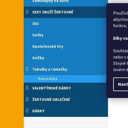
Samolepky na auto
SEXY ZBOŽÍ ŽERTOVNÉ
Používá
abychom
Sliz
funkce,
Sošky
Díky v
Společenské hry
Souhlas
nebo v 
Svíčky
Stejně 
levém d
Tabulky a rámečky
Kamarádka
Nast
VALENTÝNSKÉ DÁRKY
ŽERTOVNÉ OBLEČENÍ
DÁRKY