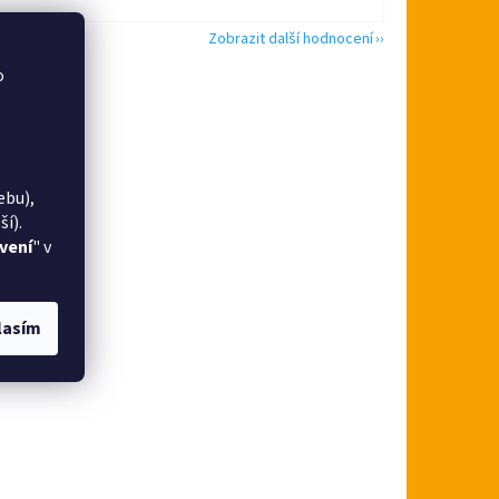
Zobrazit další hodnocení
o
ebu),
í).
vení
" v
lasím