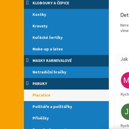
KLOBOUKY A ČEPICE
Det
Kostky
Nere
Kravaty
víme 
Kuřácké žertíky
Make-up a latex
MASKY KARNEVALOVÉ
Netradiční hračky
PARUKY
Rych
Placatice
Polštáře a polštářky
Přívěšky
Rych