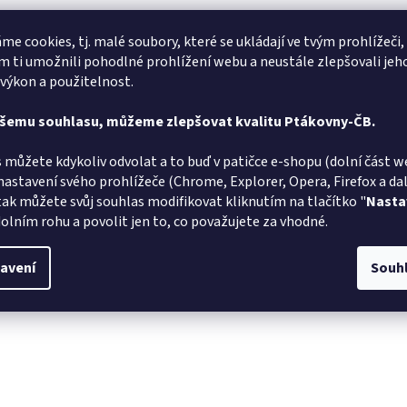
me cookies, tj. malé soubory, které se ukládají ve tvým prohlížeči,
 ti umožnili pohodlné prohlížení webu a neustále zlepšovali jeh
 výkon a použitelnost.
ašemu souhlasu, můžeme zlepšovat kvalitu Ptákovny-ČB.
 můžete kdykoliv odvolat a to buď v patičce e-shopu (dolní část w
nastavení svého prohlížeče (Chrome, Explorer, Opera, Firefox a dalš
tak můžete svůj souhlas modifikovat kliknutím na tlačítko "
Nasta
olním rohu a povolit jen to, co považujete za vhodné.
avení
Souh