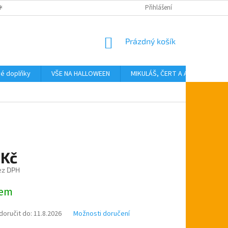
KTY
Přihlášení
NÁKUPNÍ
Prázdný košík
KOŠÍK
vé doplňky
VŠE NA HALLOWEEN
MIKULÁŠ, ČERT A ANDĚL
T
 Kč
ez DPH
dem
oručit do:
11.8.2026
Možnosti doručení