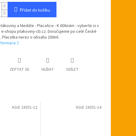
Přidat do košíku
ptákoviny a hledáte - Placatice - K 60tinám - vyberte si v
 e-shopu ptakoviny-cb.cz. Doručujeme po celé České
. Placatka nerez o obsahu 200ml.
informace
ZEPTAT SE
HLÍDAT
SDÍLET
Kód:
24351-12
Kód:
24351-14