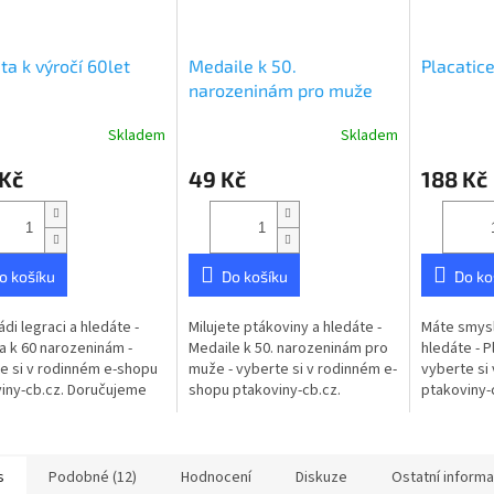
ta k výročí 60let
Medaile k 50.
Placatic
narozeninám pro muže
Skladem
Skladem
rné
Průměrné
cení
hodnocení
 Kč
49 Kč
188 Kč
ktu
produktu
je
5,0
z
5
o košíku
Do košíku
Do ko
ček.
hvězdiček.
ádi legraci a hledáte -
Milujete ptákoviny a hledáte -
Máte smysl
a k 60 narozeninám -
Medaile k 50. narozeninám pro
hledáte - P
e si v rodinném e-shopu
muže - vyberte si v rodinném e-
vyberte si
iny-cb.cz. Doručujeme
shopu ptakoviny-cb.cz.
ptakoviny-
é České republice.
Doručujeme po celé České
po celé Če
a s obrázkem a nápisem.
republice. Medaile
Placatka n
s padesátkou...
s
Podobné (12)
Hodnocení
Diskuze
Ostatní inform