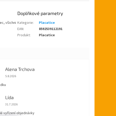
Doplňkové parametry
ec, všichni
Kategorie
:
Placatice
EAN
:
8592539112191
Produkt
:
Placatice
Alena Trchova
Hodnocení obchodu je 5 z 5 hvězdiček.
5.8.2026
ádku
Lída
Hodnocení obchodu je 5 z 5 hvězdiček.
31.7.2026
lé vyřízení objednávky