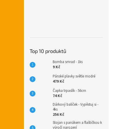
Top 10 produktů
Bomba smrad - 1ks
9 Kč
Pánské plavky světle modré
479 Kč
Čapka trpaslík - 56cm
74 Kč
Dárkový balíček - Vypěstuj si -
4ks
256 Kč
Stojan s panákem a flaštičkou k
výročí narození