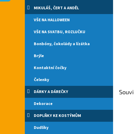
n
e
MIKULÁŠ, ČERT A ANDĚL
l
VŠE NA HALLOWEEN
VŠE NA SVATBU, ROZLUČKU
Bonbóny, čokolády a lízátka
Brýle
Kontaktní čočky
Čelenky
Souvi
DÁRKY A DÁREČKY
Dekorace
DOPLŇKY KE KOSTÝMŮM
Dudlíky