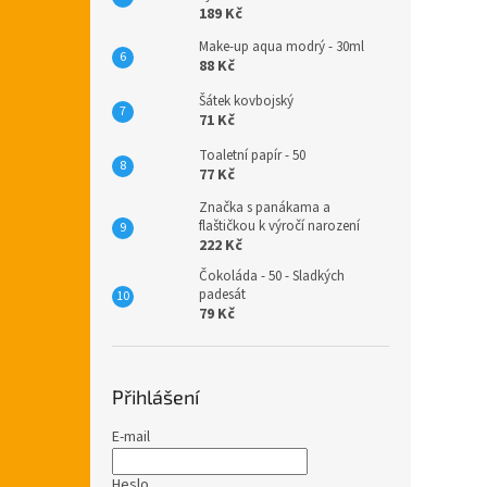
189 Kč
Make-up aqua modrý - 30ml
88 Kč
Šátek kovbojský
71 Kč
Toaletní papír - 50
77 Kč
Značka s panákama a
flaštičkou k výročí narození
222 Kč
Čokoláda - 50 - Sladkých
padesát
79 Kč
Přihlášení
E-mail
Heslo