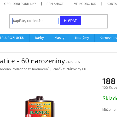
OBCHODNÍ PODMÍNKY
REKLAMACE
VELKOOBCHOD
KONTA
HLEDAT
ATBU, ROZLUČKU
Dárky
Masky
Kostýmy
Karnevalo
atice - 60 narozeniny
24351-16
né
noceno
Podrobnosti hodnocení
Značka:
Ptákoviny CB
ní
188
u
155 Kč b
Měrná
Skla
cena:
ek.
Můžeme d