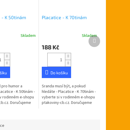
e - K 50tinám
Placatice - K 70tinám
Skladem
Skladem
Průměrné
Další
hodnocení
produkt
188 Kč
produktu
je
5,0
z
5
šíku
Do košíku
hvězdiček.
 pro humor a
Sranda musí být, a pokud
lacatice - K 50tinám -
hledáte - Placatice - K 70tinám -
 v rodinném e-shopu
vyberte si v rodinném e-shopu
cb.cz. Doručujeme
ptakoviny-cb.cz. Doručujeme
ské republice.
po celé České republice.
erez o obsahu 200ml.
Placatka nerez o obsahu 200ml.
ace