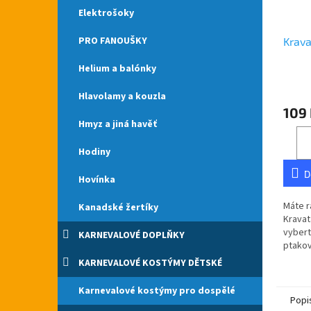
Elektrošoky
PRO FANOUŠKY
Krava
Helium a balónky
Průmě
Hlavolamy a kouzla
hodno
109
produ
Hmyz a jiná havěť
je
5,0
Hodiny
z
5
D
hvězdi
Hovínka
Máte r
Kanadské žertíky
Kravat
vybert
KARNEVALOVÉ DOPLŇKY
ptakov
po cel
KARNEVALOVÉ KOSTÝMY DĚTSKÉ
Kravat
Karnevalové kostýmy pro dospělé
Popi