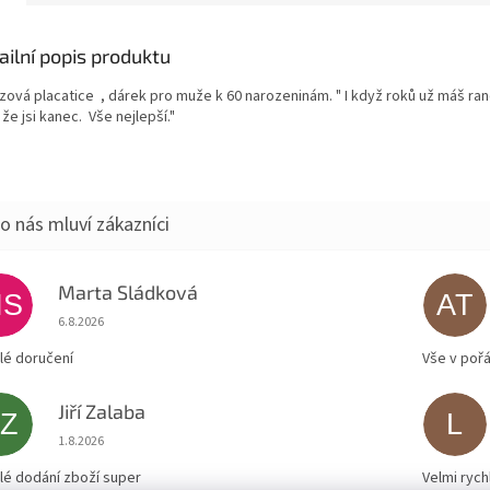
ailní popis produktu
zová placatice , dárek pro muže k 60 narozeninám. " I když roků už máš ran
že jsi kanec. Vše nejlepší."
Marta Sládková
MS
AT
Hodnocení obchodu je 5 z 5 hvězdiček.
6.8.2026
lé doručení
Vše v poř
Jiří Zalaba
JZ
L
Hodnocení obchodu je 5 z 5 hvězdiček.
1.8.2026
lé dodání zboží super
Velmi rych