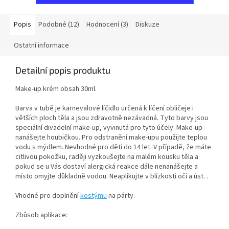
Popis
Podobné (12)
Hodnocení (3)
Diskuze
Ostatní informace
Detailní popis produktu
Make-up krém obsah 30ml.
Barva v tubě je karnevalové líčidlo určená k líčení obličeje i
větších ploch těla a jsou zdravotně nezávadná. Tyto barvy jsou
speciální divadelní make-up, vyvinutá pro tyto účely. Make-up
nanášejte houbičkou. Pro odstranění make-upu použijte teplou
vodu s mýdlem. Nevhodné pro děti do 14 let. V případě, že máte
citlivou pokožku, raději vyzkoušejte na malém kousku těla a
pokud se u Vás dostaví alergická reakce dále nenanášejte a
místo omyjte důkladně vodou. Neaplikujte v blízkosti očí a úst. .
Vhodné pro doplnění
kostýmu
na párty.
Zbůsob aplikace: