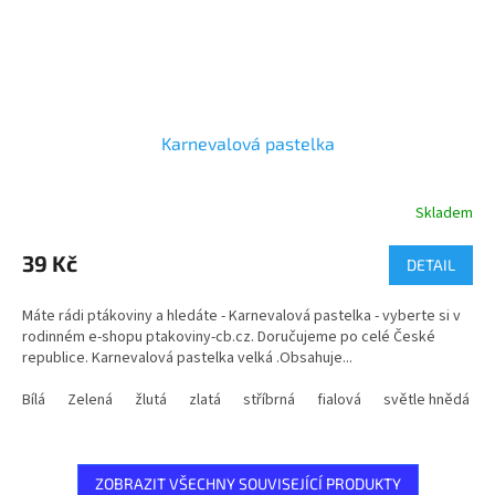
Karnevalová pastelka
Skladem
39 Kč
DETAIL
Máte rádi ptákoviny a hledáte - Karnevalová pastelka - vyberte si v
rodinném e-shopu ptakoviny-cb.cz. Doručujeme po celé České
republice. Karnevalová pastelka velká .Obsahuje...
Bílá
Zelená
žlutá
zlatá
stříbrná
fialová
světle hnědá
ZOBRAZIT VŠECHNY SOUVISEJÍCÍ PRODUKTY