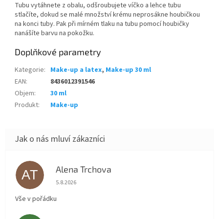
Tubu vytáhnete z obalu, odšroubujete víčko a lehce tubu
stlačíte, dokud se malé množství krému neprosákne houbičkou
na konci tuby. Pak při mírném tlaku na tubu pomocí houbičky
nanášíte barvu na pokožku.
Doplňkové parametry
Kategorie
:
Make-up a latex
,
Make-up 30 ml
EAN
:
8436012391546
Objem
:
30 ml
Produkt
:
Make-up
Alena Trchova
AT
Hodnocení obchodu je 5 z 5 hvězdiček.
5.8.2026
Vše v pořádku