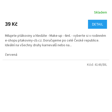
Skladem
Průměrné
hodnocení
produktu
39 Kč
DETAIL
je
5,0
Milujete ptákoviny a hledáte - Make-up - 6ml. - vyberte si v rodinném
z
e-shopu ptakoviny-cb.cz. Doručujeme po celé České republice.
5
Ideální na všechny druhy karnevalů nebo na...
hvězdiček.
červená
Kód:
4146/BIL