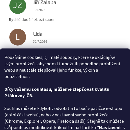
Jiří Zalaba
JZ
Hodnocení obchodu je 5 z 5 hvězdiček.
1.8.2026
Rychlé dodání zboží super
Lída
L
Hodnocení obchodu je 5 z 5 hvězdiček.
31.7.2026
Velmi rychlé vyřízení objednávky
Používáme cookies, tj. malé soubory, které se ukládají ve
tvým prohlížeči, abychom ti umožnili pohodlné prohlížení
renata svačinová
RS
webu a neustále zlepšovali jeho funkce, výkon a
Hodnocení obchodu je 5 z 5 hvězdiček.
31.7.2026
použitelnost.
Vše v pořádku. Super komunikace. Rychlé dodání
Díky vašemu souhlasu, můžeme zlepšovat kvalitu
Ptákovny-ČB.
Zobrazit další hodnocení
Z
Souhlas můžete kdykoliv odvolat a to buď v patičce e-shopu
á
(dolní část webu), nebo v nastavení svého prohlížeče
Způsob ověřování recenzí
p
(Chrome, Explorer, Opera, Firefox a další). Stejně tak můžete
a
svůj souhlas modifikovat kliknutím na tlačítko "
Nastavení
" v