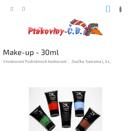
Přejít
NÁKUP
na
obsah
KOŠÍK
Make-up - 30ml
Průměrné
3 hodnocení
Podrobnosti hodnocení
Značka:
Sanroma I, S.L.
hodnocení
produktu
je
5,0
z
5
hvězdiček.