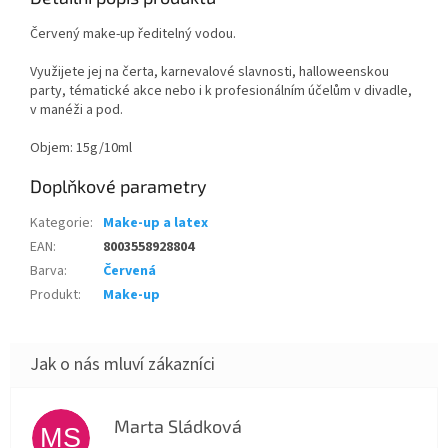
Červený make-up ředitelný vodou.
Využijete jej na čerta, karnevalové slavnosti, halloweenskou
party, tématické akce nebo i k profesionálním účelům v divadle,
v manéži a pod.
Objem: 15g/10ml
Doplňkové parametry
Kategorie
:
Make-up a latex
EAN
:
8003558928804
Barva
:
Červená
Produkt
:
Make-up
Marta Sládková
MS