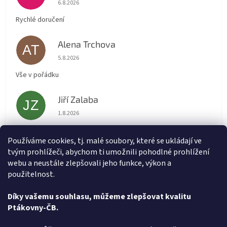
Hodnocení obchodu je 5 z 5 hvězdiček.
6.8.2026
Rychlé doručení
Alena Trchova
AT
Hodnocení obchodu je 5 z 5 hvězdiček.
5.8.2026
Vše v pořádku
Jiří Zalaba
JZ
Hodnocení obchodu je 5 z 5 hvězdiček.
1.8.2026
Rychlé dodání zboží super
Používáme cookies, tj. malé soubory, které se ukládají ve
tvým prohlížeči, abychom ti umožnili pohodlné prohlížení
Lída
L
webu a neustále zlepšovali jeho funkce, výkon a
Hodnocení obchodu je 5 z 5 hvězdiček.
31.7.2026
použitelnost.
Velmi rychlé vyřízení objednávky
Díky vašemu souhlasu, můžeme zlepšovat kvalitu
Ptákovny-ČB.
Zobrazit další hodnocení