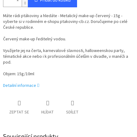
Máte rádi ptákoviny a hledáte - Metalický make-up červený - 15g -
vyberte si v rodinném e-shopu ptakoviny-cb.cz. Doručujeme po celé
České republice.
Červený make-up ředitelný vodou.
Využijete jej na čerta, karnevalové slavnosti, halloweenskou party,
tématické akce nebo i k profesionálním účelům v divadle, v manéži a
pod.
Objem: 15g/10ml
Detailní informace
ZEPTAT SE
HLÍDAT
SDÍLET
Související produkty