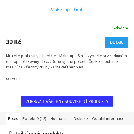
Make-up - 6ml.
Skladem
Průměrné
hodnocení
produktu
39 Kč
DETAIL
je
5,0
Milujete ptákoviny a hledáte - Make-up - 6ml. - vyberte si v rodinném
z
e-shopu ptakoviny-cb.cz. Doručujeme po celé České republice.
5
Ideální na všechny druhy karnevalů nebo na...
hvězdiček.
červená
ZOBRAZIT VŠECHNY SOUVISEJÍCÍ PRODUKTY
Popis
Podobné (12)
Hodnocení
Diskuze
Ostatní informace
Detailní popis produktu