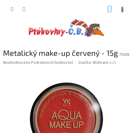
Přejít
NÁKUP
na
obsah
KOŠÍK
Metalický make-up červený - 15g
79288
Průměrné
Neohodnoceno
Podrobnosti hodnocení
Značka:
Widmann s.r.l.
hodnocení
produktu
je
0,0
z
5
hvězdiček.