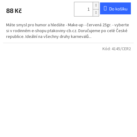
Do košíku
88 Kč
Máte smysl pro humor a hledáte - Make-up - červená 25gr. - vyberte
si v rodinném e-shopu ptakoviny-cb.cz. Doručujeme po celé České
republice. Ideální na všechny druhy karnevalů...
Kód:
4145/CER2