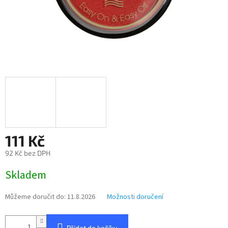
111 Kč
92 Kč bez DPH
Měrná
Skladem
cena:
Můžeme doručit do:
11.8.2026
Možnosti doručení
Přidat do košíku