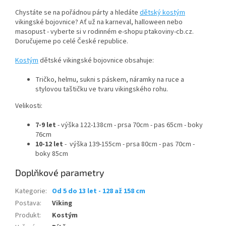
Chystáte se na pořádnou párty a hledáte
dětský kostým
vikingské bojovnice? Ať už na karneval, halloween nebo
masopust - vyberte si v rodinném e-shopu ptakoviny-cb.cz.
Doručujeme po celé České republice.
Kostým
dětské vikingské bojovnice obsahuje:
Tričko, helmu, sukni s páskem, náramky na ruce a
stylovou taštičku ve tvaru vikingského rohu.
Velikosti:
7-9 let
- výška 122-138cm - prsa 70cm - pas 65cm - boky
76cm
10-12 let
- výška 139-155cm - prsa 80cm - pas 70cm -
boky 85cm
Doplňkové parametry
Kategorie
:
Od 5 do 13 let - 128 až 158 cm
Postava
:
Viking
Produkt
:
Kostým