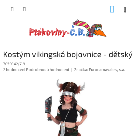
Přejít
NÁKUP
na
obsah
KOŠÍK
Kostým vikingská bojovnice - dětský
7059342/7-9
Průměrné
2 hodnocení
Podrobnosti hodnocení
Značka:
Eurocarnavales, s.a.
hodnocení
produktu
je
4,5
z
5
hvězdiček.