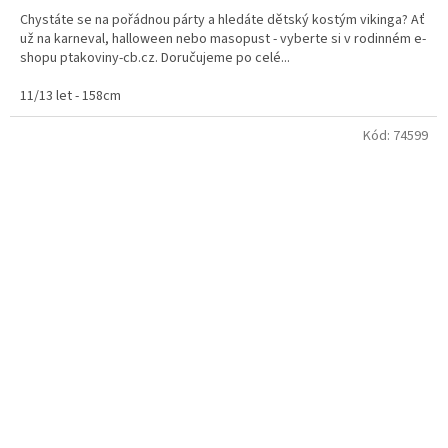
5,0
Chystáte se na pořádnou párty a hledáte dětský kostým vikinga? Ať
z
už na karneval, halloween nebo masopust - vyberte si v rodinném e-
5
shopu ptakoviny-cb.cz. Doručujeme po celé...
hvězdiček.
11/13 let - 158cm
Kód:
74599