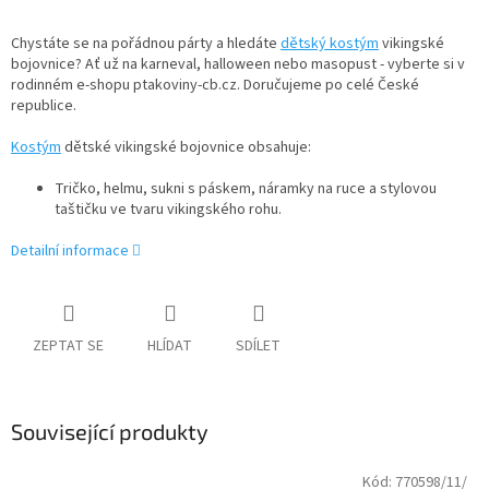
Chystáte se na pořádnou párty a hledáte
dětský kostým
vikingské
bojovnice? Ať už na karneval, halloween nebo masopust - vyberte si v
rodinném e-shopu ptakoviny-cb.cz. Doručujeme po celé České
republice.
Kostým
dětské vikingské bojovnice obsahuje:
Tričko, helmu, sukni s páskem, náramky na ruce a stylovou
taštičku ve tvaru vikingského rohu.
Detailní informace
ZEPTAT SE
HLÍDAT
SDÍLET
Související produkty
Kód:
770598/11/