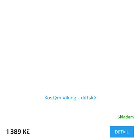
Kostým Viking - dětský
Skladem
Průměrné
hodnocení
produktu
1 389 Kč
DETAIL
je