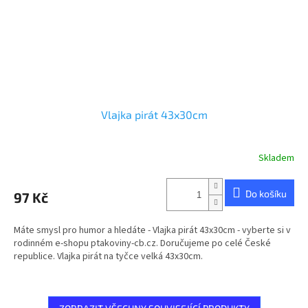
Vlajka pirát 43x30cm
Skladem
Průměrné
hodnocení
produktu
Do košíku
97 Kč
je
5,0
z
Máte smysl pro humor a hledáte - Vlajka pirát 43x30cm - vyberte si v
5
rodinném e-shopu ptakoviny-cb.cz. Doručujeme po celé České
hvězdiček.
republice. Vlajka pirát na tyčce velká 43x30cm.