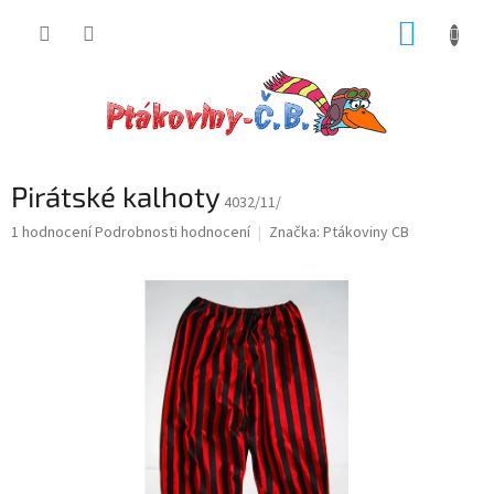
Přejít
NÁKUP
na
obsah
KOŠÍK
Pirátské kalhoty
4032/11/
Průměrné
1 hodnocení
Podrobnosti hodnocení
Značka:
Ptákoviny CB
hodnocení
produktu
je
5,0
z
5
hvězdiček.