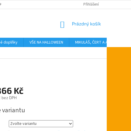
KTY
Přihlášení
NÁKUPNÍ
Prázdný košík
KOŠÍK
vé doplňky
VŠE NA HALLOWEEN
MIKULÁŠ, ČERT A ANDĚL
T
866 Kč
č
bez DPH
e variantu