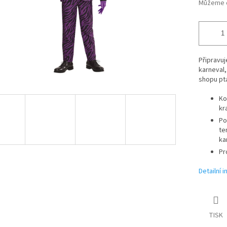
Můžeme d
Připravuj
karneval,
shopu pt
Ko
kr
Po
te
ka
Pr
Detailní 
TISK