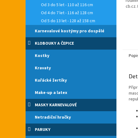
rodinn
Od 3 do 5 let - 110 až 116 cm
cb.cz.
České 
Od 4 do 7 let - 116 až 128 cm
obsahu
Od 5 do 13 let - 128 až 158 cm
Karnevalové kostýmy pro dospělé
KLOBOUKY A ČEPICE
Kostky
Popi
Kravaty
Det
Kuřácké žertíky
Přip
Make-up a latex
maso
repub
MASKY KARNEVALOVÉ
Netradiční hračky
PARUKY