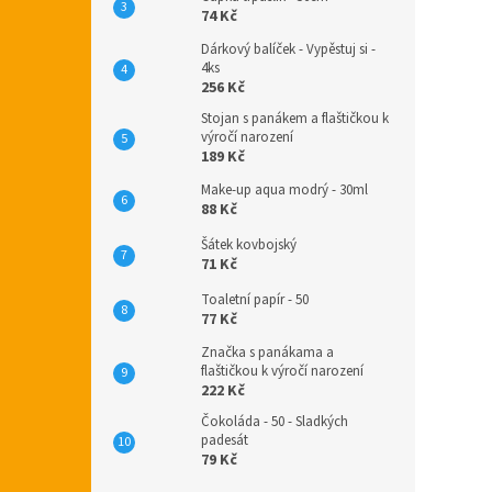
74 Kč
Dárkový balíček - Vypěstuj si -
4ks
256 Kč
Stojan s panákem a flaštičkou k
výročí narození
189 Kč
Make-up aqua modrý - 30ml
88 Kč
Šátek kovbojský
71 Kč
Toaletní papír - 50
77 Kč
Značka s panákama a
flaštičkou k výročí narození
222 Kč
Čokoláda - 50 - Sladkých
padesát
79 Kč