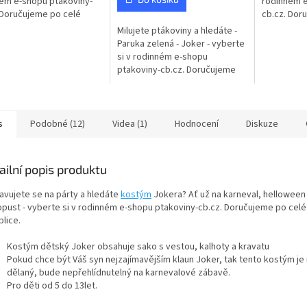
ém e-shopu ptakoviny-
rodinném e
hvězdiček.
 Doručujeme po celé
cb.cz. Dor
republice. Kostým Joker
České repu
Milujete ptákoviny a hledáte -
je kalhoty, kravata,...
obsahuje: 
Paruka zelená - Joker - vyberte
s...
si v rodinném e-shopu
ptakoviny-cb.cz. Doručujeme
po celé České republice.
Zelená dlouhá paruka s ofinou.
s
Podobné (12)
Videa (1)
Hodnocení
Diskuze
ailní popis produktu
ravujete se na párty a hledáte
kostým
Jokera? Ať už na karneval, hellowee
pust - vyberte si v rodinném e-shopu ptakoviny-cb.cz. Doručujeme po cel
lice.
Kostým dětský Joker obsahuje sako s vestou, kalhoty a kravatu
Pokud chce být Váš syn nejzajímavějším klaun Joker, tak tento kostým je 
dělaný, bude nepřehlídnutelný na karnevalové zábavě.
Pro děti od 5 do 13let.