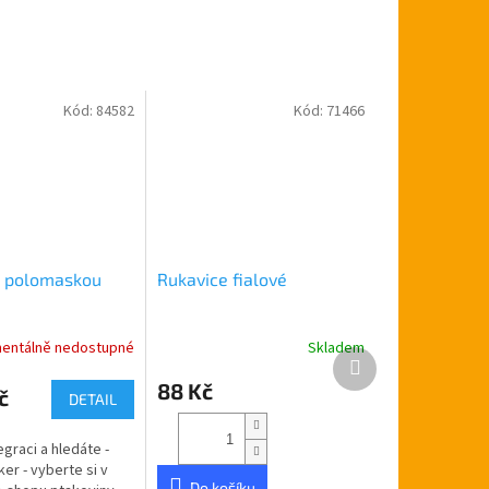
Kód:
84582
Kód:
71466
s polomaskou
Rukavice fialové
entálně nedostupné
Skladem
Průměrné
Další
hodnocení
produkt
88 Kč
produktu
č
DETAIL
je
5,0
egraci a hledáte -
z
er - vyberte si v
5
Do košíku