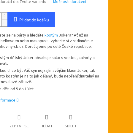
oručit do:
Zvolte variantu
Možnosti doručení
Přidat do košíku
ete se na párty a hledáte
kostým
Jokera? Ať už na
 helloween nebo masopust - vyberte si v rodinném e-
akoviny-cb.cz. Doručujeme po celé České republice.
stým dětský Joker obsahuje sako s vestou, kalhoty a
avatu
kud chce být Váš syn nejzajímavějším klaun Joker, tak
nto kostým je na to jak dělaný, bude nepřehlídnutelný na
rnevalové zábavě.
o děti od 5 do 13let.
informace
ZEPTAT SE
HLÍDAT
SDÍLET