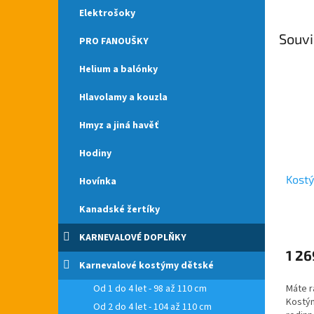
Elektrošoky
Souvi
PRO FANOUŠKY
Helium a balónky
Hlavolamy a kouzla
Hmyz a jiná havěť
Hodiny
Kostý
Hovínka
Kanadské žertíky
KARNEVALOVÉ DOPLŇKY
1 26
Karnevalové kostýmy dětské
Od 1 do 4 let - 98 až 110 cm
Máte r
Kostým
Od 2 do 4 let - 104 až 110 cm