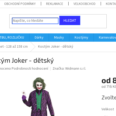
OBCHODNÍ PODMÍNKY
REKLAMACE
VELKOOBCHOD
KONTA
HLEDAT
ATBU, ROZLUČKU
Dárky
Masky
Kostýmy
Karnevalo
let - 128 až 158 cm
Kostým Joker - dětský
ým Joker - dětský
né
noceno
Podrobnosti hodnocení
Značka:
Widmann s.r.l.
ní
od
u
od
716 K
Měrná
Zvolt
cena:
ek.
Velikost