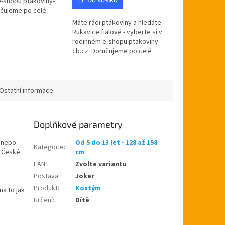
-shopu ptakoviny-
hvězdiček.
učujeme po celé
blice. Kostým Joker
Máte rádi ptákoviny a hledáte -
latexovou polomasku
Rukavice fialové - vyberte si v
rodinném e-shopu ptakoviny-
cb.cz. Doručujeme po celé
České republice. Fialové
rukavice na Jokera, klauna, 30...
Ostatní informace
Doplňkové parametry
n nebo
Od 5 do 13 let - 128 až 158
Kategorie
:
é České
cm
EAN
:
Zvolte variantu
Postava
:
Joker
Produkt
:
Kostým
na to jak
Určení
:
Dítě