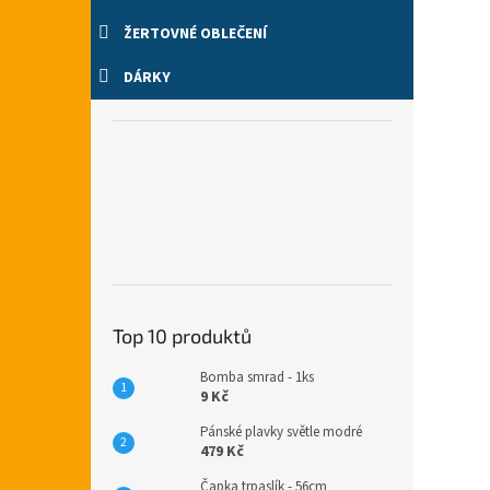
ŽERTOVNÉ OBLEČENÍ
DÁRKY
Top 10 produktů
Bomba smrad - 1ks
9 Kč
Pánské plavky světle modré
479 Kč
Čapka trpaslík - 56cm