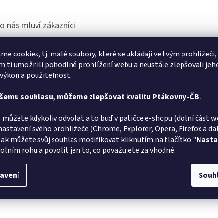
me cookies, tj. malé soubory, které se ukládají ve tvým prohlížeči,
Georgia Siderasová
GS
PK
 ti umožnili pohodlné prohlížení webu a neustále zlepšovali jeh
Hodnocení obchodu je 5 z 5 hvězdiček.
8.8.2026
 výkon a použitelnost.
lé dodání a super zboží. Snad se bude líbit i oslavenci.
Doporučuji
ašemu souhlasu, můžeme zlepšovat kvalitu Ptákovny-ČB.
Marta Sládková
MS
AT
 můžete kdykoliv odvolat a to buď v patičce e-shopu (dolní část w
Hodnocení obchodu je 5 z 5 hvězdiček.
6.8.2026
nastavení svého prohlížeče (Chrome, Explorer, Opera, Firefox a dalš
lé doručení
Vše v poř
tak můžete svůj souhlas modifikovat kliknutím na tlačítko "
Nasta
olním rohu a povolit jen to, co považujete za vhodné.
avení
Souh