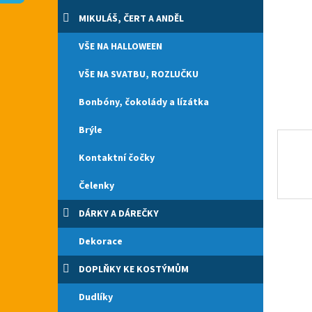
n
e
MIKULÁŠ, ČERT A ANDĚL
l
VŠE NA HALLOWEEN
VŠE NA SVATBU, ROZLUČKU
Bonbóny, čokolády a lízátka
Brýle
Kontaktní čočky
Čelenky
DÁRKY A DÁREČKY
Dekorace
DOPLŇKY KE KOSTÝMŮM
Dudlíky