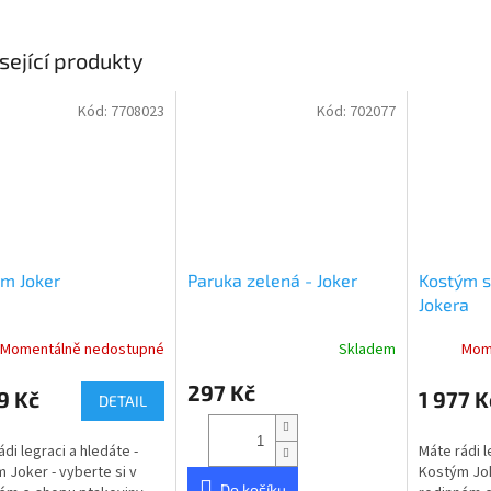
sející produkty
Kód:
7708023
Kód:
702077
m Joker
Paruka zelená - Joker
Kostým 
Jokera
Momentálně nedostupné
Skladem
Mom
Průměrné
hodnocení
297 Kč
produktu
9 Kč
1 977 K
DETAIL
je
5,0
ádi legraci a hledáte -
Máte rádi l
z
 Joker - vyberte si v
Kostým Jok
5
Do košíku