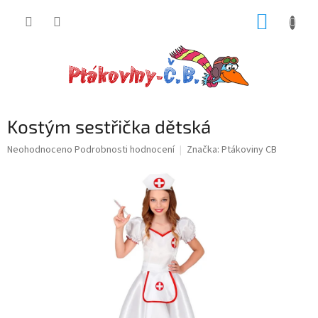
Přejít
NÁKUP
na
obsah
KOŠÍK
Kostým sestřička dětská
Průměrné
Neohodnoceno
Podrobnosti hodnocení
Značka:
Ptákoviny CB
hodnocení
produktu
je
0,0
z
5
hvězdiček.