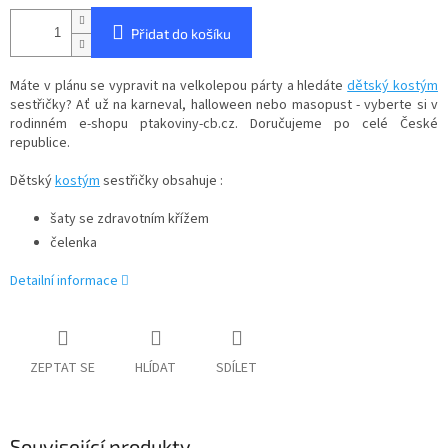
Přidat do košíku
Máte v plánu se vypravit na velkolepou párty a hledáte
dětský kostým
sestřičky? Ať už na karneval, halloween nebo masopust - vyberte si v
rodinném e-shopu ptakoviny-cb.cz. Doručujeme po celé České
republice.
Dětský
kostým
sestřičky obsahuje :
šaty se zdravotním křížem
čelenka
Detailní informace
ZEPTAT SE
HLÍDAT
SDÍLET
Související produkty