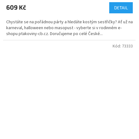
produktu
609 Kč
DETAIL
je
5,0
Chystáte se na pořádnou párty a hledáte kostým sestřičky? Ať už na
z
karneval, halloween nebo masopust - vyberte si v rodinném e-
5
shopu ptakoviny-cb.cz. Doručujeme po celé České...
hvězdiček.
Kód:
73333