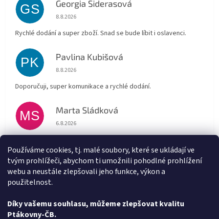
Georgia Siderasová
GS
Hodnocení obchodu je 5 z 5 hvězdiček.
8.8.2026
Rychlé dodání a super zboží. Snad se bude líbit i oslavenci.
Pavlina Kubišová
PK
Hodnocení obchodu je 5 z 5 hvězdiček.
8.8.2026
Doporučuji, super komunikace a rychlé dodání.
Marta Sládková
MS
Hodnocení obchodu je 5 z 5 hvězdiček.
6.8.2026
Rychlé doručení
Používáme cookies, tj. malé soubory, které se ukládají ve
tvým prohlížeči, abychom ti umožnili pohodlné prohlížení
Alena Trchova
AT
webu a neustále zlepšovali jeho funkce, výkon a
Hodnocení obchodu je 5 z 5 hvězdiček.
5.8.2026
použitelnost.
Vše v pořádku
Díky vašemu souhlasu, můžeme zlepšovat kvalitu
Ptákovny-ČB.
Zobrazit další hodnocení