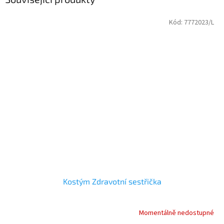
Kód:
7772023/L
Kostým Zdravotní sestřička
Momentálně nedostupné
Průměrné
hodnocení