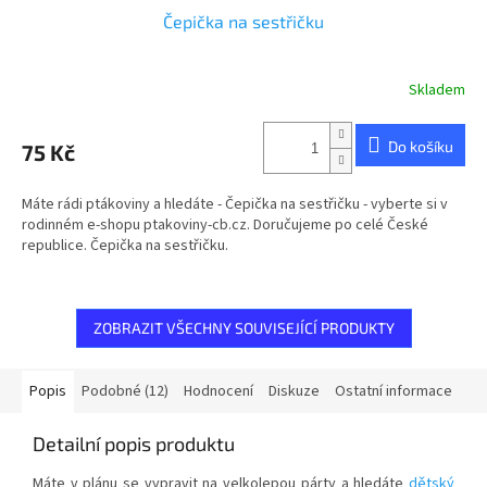
Čepička na sestřičku
Skladem
Do košíku
75 Kč
Máte rádi ptákoviny a hledáte - Čepička na sestřičku - vyberte si v
rodinném e-shopu ptakoviny-cb.cz. Doručujeme po celé České
republice. Čepička na sestřičku.
ZOBRAZIT VŠECHNY SOUVISEJÍCÍ PRODUKTY
Popis
Podobné (12)
Hodnocení
Diskuze
Ostatní informace
Detailní popis produktu
Máte v plánu se vypravit na velkolepou párty a hledáte
dětský