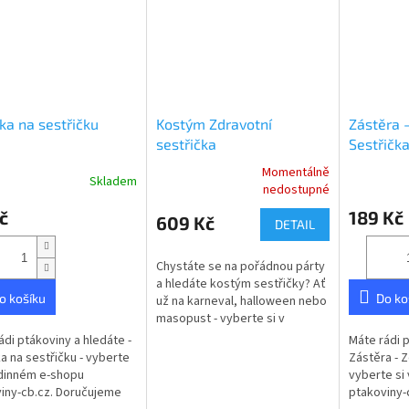
ka na sestřičku
Kostým Zdravotní
Zástěra -
sestřička
Sestřičk
Momentálně
Skladem
Průměrné
Průměrné
nedostupné
hodnocení
hodnocení
č
189 Kč
produktu
produktu
609 Kč
DETAIL
je
je
5,0
5,0
Chystáte se na pořádnou párty
z
z
a hledáte kostým sestřičky? Ať
5
5
o košíku
Do ko
už na karneval, halloween nebo
hvězdiček.
hvězdiček.
masopust - vyberte si v
rodinném e-shopu ptakoviny-
ádi ptákoviny a hledáte -
Máte rádi p
cb.cz. Doručujeme po celé
a na sestřičku - vyberte
Zástěra - Z
České...
odinném e-shopu
vyberte si
iny-cb.cz. Doručujeme
ptakoviny-