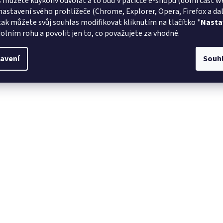
 můžete kdykoliv odvolat a to buď v patičce e-shopu (dolní část w
nastavení svého prohlížeče (Chrome, Explorer, Opera, Firefox a dalš
tak můžete svůj souhlas modifikovat kliknutím na tlačítko "
Nasta
olním rohu a povolit jen to, co považujete za vhodné.
avení
Souh