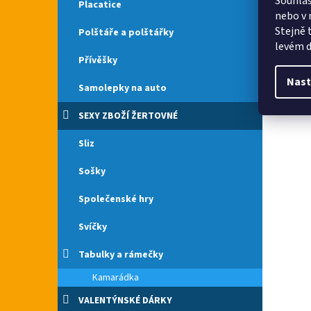
Souhlas
Placatice
nebo v 
Stejně 
Polštáře a polštářky
levém d
Přívěšky
Nast
Samolepky na auto
SEXY ZBOŽÍ ŽERTOVNÉ
Sliz
Sošky
Společenské hry
Svíčky
Tabulky a rámečky
Kamarádka
VALENTÝNSKÉ DÁRKY