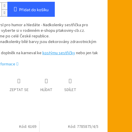
Přidat do košíku
l pro humor a hledáte - Nadkolenky sestřička pro
 vyberte si v rodinném e-shopu ptakoviny-cb.cz.
me po celé České republice.
é nadkolenky bílé barvy jsou dekorovány zdravotnickým
 doplněk na karneval ke
kostýmu sestřičky
nebo jen tak
informace
ZEPTAT SE
HLÍDAT
SDÍLET
Kód:
6169
Kód:
7785875/4/5