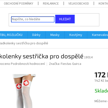
OBCHODNÍ PODMÍNKY
REKLAMACE
VELKOOBCHOD
KONTA
HLEDAT
ATBU, ROZLUČKU
Dárky
Masky
Kostýmy
Karnevalo
Nadkolenky sestřička pro dospělé
olenky sestřička pro dospělé
18014
né
noceno
Podrobnosti hodnocení
Značka:
Fiestas Guirca
ní
172
u
142 Kč b
Měrná
Skla
cena:
ek.
Můžeme d