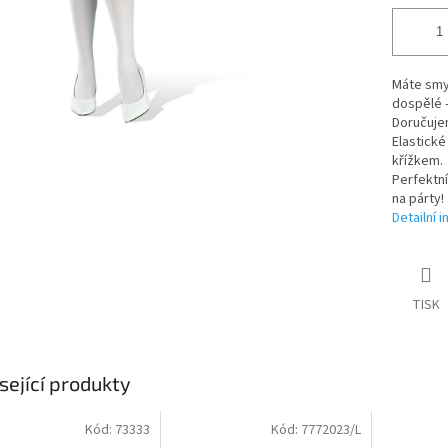
Máte smys
dospělé -
Doručuje
Elastick
křížkem.
Perfektní
na párty!
Detailní 
TISK
sející produkty
Kód:
73333
Kód:
7772023/L