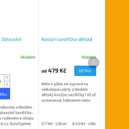
 Zdravotní
Kostým sestřička dětská
a
Skladem
Skladem
Další
produkt
479 Kč
od
DETAIL
Máte v plánu se vypravit na
velkolepou párty a hledáte
šíku
dětský kostým sestřičky? Ať už
na karneval, halloween nebo
masopust - vyberte si v
tákoviny a hledáte -
rodinném e-shopu ptakoviny-
dravotní Sestřička -
cb.cz....
 v rodinném e-shopu
cb.cz. Doručujeme
5/7 let - 128cm
8/10 let - 140cm
11/13 let - 1