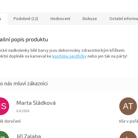
é České republice.
po celé Če
a na sestřičku.
Žertovná z
obrázkem..
s
Podobné (12)
Hodnocení
Diskuze
Ostatní inform
ailní popis produktu
tické nadkolenky bílé barvy jsou dekorovány zdravotnickým křížkem.
ektní doplněk na karneval ke
kostýmu sestřičky
nebo jen tak na párty!
Marta Sládková
MS
AT
Hodnocení obchodu je 5 z 5 hvězdiček.
6.8.2026
lé doručení
Vše v poř
Jiří Zalaba