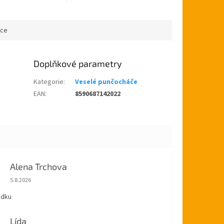
ské republice.
ástěra s
..
ace
Doplňkové parametry
Kategorie
:
Veselé punčocháče
EAN
:
8590687142022
Alena Trchova
Hodnocení obchodu je 5 z 5 hvězdiček.
5.8.2026
ádku
Lída