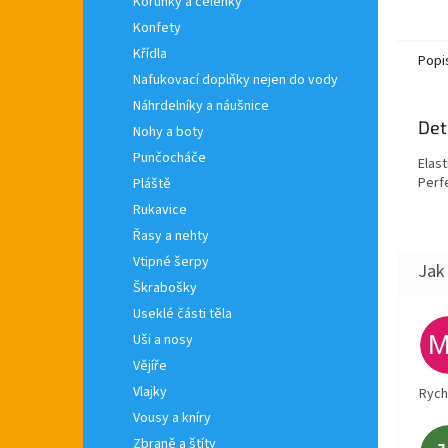
po cel
Korunky a čelenky
Čepičk
Konfety
Křídla
Popi
Nafukovací doplňky nejen do vody
Náhrdelníky a náušnice
Det
Nohy a boty
Punčocháče
Elas
Perf
Pláště
Rukavice
Řasy a nehty
Vtipné šerpy
Škrabošky
Useklé části těla
Uši a nosy
Vějíře
Vlajky
Rych
Vousy a kníry
Zbraně a štíty