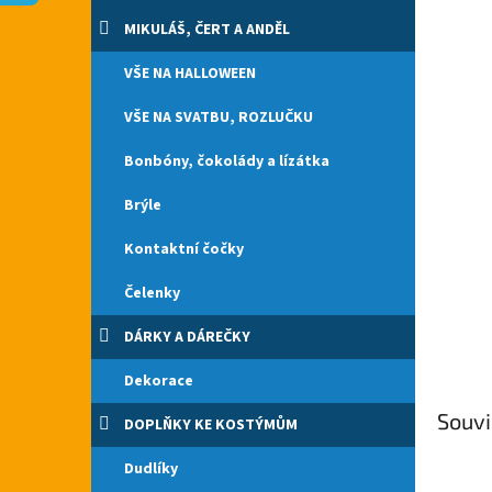
n
e
MIKULÁŠ, ČERT A ANDĚL
l
VŠE NA HALLOWEEN
VŠE NA SVATBU, ROZLUČKU
Bonbóny, čokolády a lízátka
Brýle
Kontaktní čočky
Čelenky
DÁRKY A DÁREČKY
Dekorace
Souvi
DOPLŇKY KE KOSTÝMŮM
Dudlíky