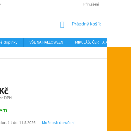
KTY
Přihlášení
NÁKUPNÍ
Prázdný košík
KOŠÍK
vé doplňky
VŠE NA HALLOWEEN
MIKULÁŠ, ČERT A ANDĚL
T
 Kč
ez DPH
dem
oručit do:
11.8.2026
Možnosti doručení