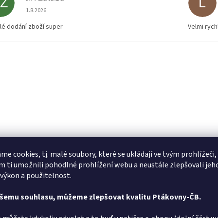
JZ
L
Hodnocení obchodu je 5 z 5 hvězdiček.
1.8.2026
lé dodání zboží super
Velmi rych
me cookies, tj. malé soubory, které se ukládají ve tvým prohlížeči,
 ti umožnili pohodlné prohlížení webu a neustále zlepšovali jeh
 výkon a použitelnost.
ašemu souhlasu, můžeme zlepšovat kvalitu Ptákovny-ČB.