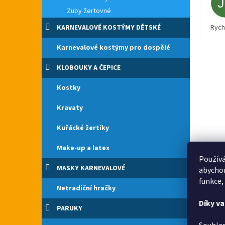
Zuby žertovné
KARNEVALOVÉ KOSTÝMY DĚTSKÉ
Rych
Karnevalové kostýmy pro dospělé
KLOBOUKY A ČEPICE
Kostky
Kravaty
Kuřácké žertíky
Make-up a latex
Používá
MASKY KARNEVALOVÉ
abychom
funkce,
Netradiční hračky
Díky v
PARUKY