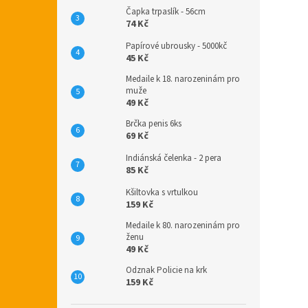
Čapka trpaslík - 56cm
74 Kč
Papírové ubrousky - 5000kč
45 Kč
Medaile k 18. narozeninám pro
muže
49 Kč
Brčka penis 6ks
69 Kč
Indiánská čelenka - 2 pera
85 Kč
Kšiltovka s vrtulkou
159 Kč
Medaile k 80. narozeninám pro
ženu
49 Kč
Odznak Policie na krk
159 Kč