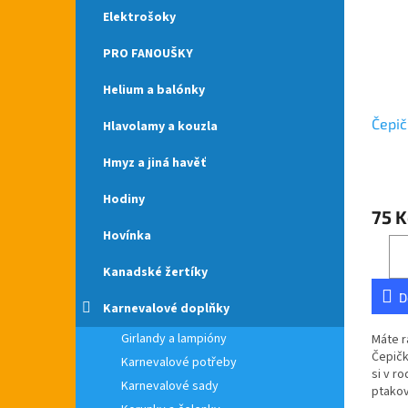
Elektrošoky
PRO FANOUŠKY
Helium a balónky
Čepič
Hlavolamy a kouzla
Hmyz a jiná havěť
Hodiny
75 K
Hovínka
Kanadské žertíky
D
Karnevalové doplňky
Girlandy a lampióny
Máte r
Čepičk
Karnevalové potřeby
si v r
Karnevalové sady
ptakov