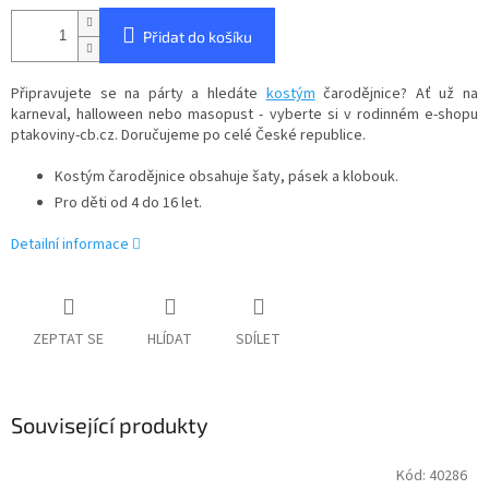
Přidat do košíku
Připravujete se na párty a hledáte
kostým
čarodějnice? Ať už na
karneval, halloween nebo masopust - vyberte si v rodinném e-shopu
ptakoviny-cb.cz. Doručujeme po celé České republice.
Kostým čarodějnice obsahuje šaty, pásek a klobouk.
Pro děti od 4 do 16 let.
Detailní informace
ZEPTAT SE
HLÍDAT
SDÍLET
Související produkty
Kód:
40286