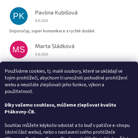
Pavlina Kubišová
PK
Hodnocení obchodu je 5 z 5 hvězdiček.
8.8.2026
Doporučuji, super komunikace a rychlé dodání.
Marta Sládková
MS
Hodnocení obchodu je 5 z 5 hvězdiček.
6.8.2026
Rychlé doručení
Používáme cookies, tj. malé soubory, které se ukládají ve
tvým prohlížeči, abychom ti umožnili pohodlné prohlížení
Alena Trchova
AT
webu a neustále zlepšovali jeho funkce, výkon a
Hodnocení obchodu je 5 z 5 hvězdiček.
5.8.2026
použitelnost.
Vše v pořádku
Díky vašemu souhlasu, můžeme zlepšovat kvalitu
Ptákovny-ČB.
Zobrazit další hodnocení
Z
Souhlas můžete kdykoliv odvolat a to buď v patičce e-shopu
á
(dolní část webu), nebo v nastavení svého prohlížeče
Způsob ověřování recenzí