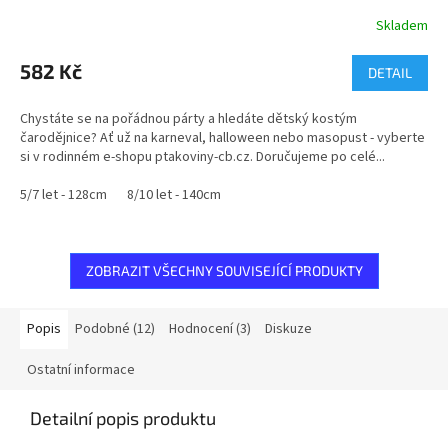
Skladem
Průměrné
hodnocení
produktu
582 Kč
DETAIL
je
5,0
Chystáte se na pořádnou párty a hledáte dětský kostým
z
čarodějnice? Ať už na karneval, halloween nebo masopust - vyberte
5
si v rodinném e-shopu ptakoviny-cb.cz. Doručujeme po celé...
hvězdiček.
5/7 let - 128cm
8/10 let - 140cm
ZOBRAZIT VŠECHNY SOUVISEJÍCÍ PRODUKTY
Popis
Podobné (12)
Hodnocení (3)
Diskuze
Ostatní informace
Detailní popis produktu