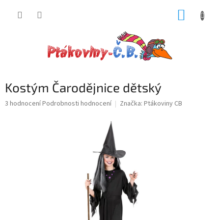
Přejít
NÁKUP
na
obsah
KOŠÍK
Kostým Čarodějnice dětský
Průměrné
3 hodnocení
Podrobnosti hodnocení
Značka:
Ptákoviny CB
hodnocení
produktu
je
5,0
z
5
hvězdiček.