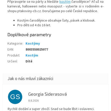
Připravujete se na párty a hledáte
kostým
čarodějnice? Ať už na
karneval, halloween nebo masopust - vyberte si v rodinném e-
shopu ptakoviny-cb.cz. Doručujeme po celé České republice.
Kostým čarodějnice obsahuje šaty, pásek a klobouk.
Pro děti od 4 do 16 let.
Doplňkové parametry
Kategorie
:
Kostýmy
EAN
:
8003558025077
Produkt
:
Kostým
Určení
:
Dítě
Georgia Siderasová
GS
Hodnocení obchodu je 5 z 5 hvězdiček.
8.8.2026
Rychlé dodání a super zboží. Snad se bude líbit i oslavenci.