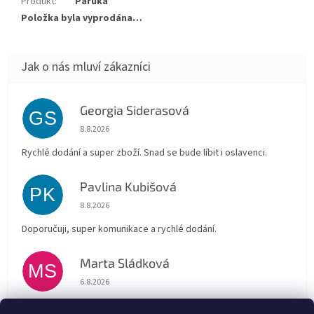
Produkt
:
Paruka
Položka byla vyprodána…
Georgia Siderasová
GS
Hodnocení obchodu je 5 z 5 hvězdiček.
8.8.2026
Rychlé dodání a super zboží. Snad se bude líbit i oslavenci.
Pavlina Kubišová
PK
Hodnocení obchodu je 5 z 5 hvězdiček.
8.8.2026
Doporučuji, super komunikace a rychlé dodání.
Marta Sládková
MS
Hodnocení obchodu je 5 z 5 hvězdiček.
6.8.2026
Rychlé doručení