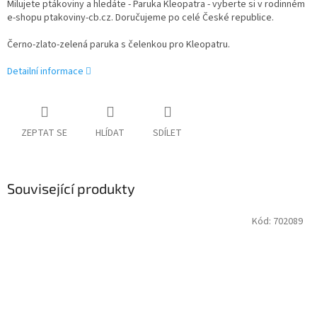
Milujete ptákoviny a hledáte - Paruka Kleopatra - vyberte si v rodinném
e-shopu ptakoviny-cb.cz. Doručujeme po celé České republice.
Černo-zlato-zelená paruka s čelenkou pro Kleopatru.
Detailní informace
ZEPTAT SE
HLÍDAT
SDÍLET
Související produkty
Kód:
702089