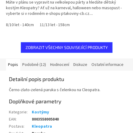
Máte v plánu se vypravit na velkolepou párty a hledáte dětský
kostým Kleopatry? Ať už na karneval, halloween nebo masopust -
vyberte si v rodinném e-shopu ptakoviny-cb.cz....
8/10 let - 140cm
11/13 let - 158cm
ZOBRAZIT VŠECHNY SOUVISEJÍCÍ PRODUKTY
Popis
Podobné (12)
Hodnocení
Diskuze
Ostatní informace
Detailní popis produktu
Černo-zlato-zelená paruka s čelenkou na Cleopatra.
Doplňkové parametry
Kategorie
:
Kostýmy
EAN
:
8003558005840
Postava
:
Kleopatra