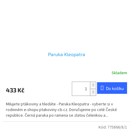
Paruka Kleopatra
Skladem
Do košíku
433 Kč
Milujete ptákoviny a hledáte - Paruka Kleopatra - vyberte si v
rodinném e-shopu ptakoviny-cb.cz. Doručujeme po celé České
republice. Černá paruka po ramena se zlatou čelenkou a...
Kód:
775866/8/1