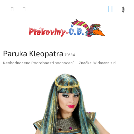
Přejít
NÁKUP
na
obsah
KOŠÍK
Paruka Kleopatra
70584
Průměrné
Neohodnoceno
Podrobnosti hodnocení
Značka:
Widmann s.r.l.
hodnocení
produktu
je
0,0
z
5
hvězdiček.