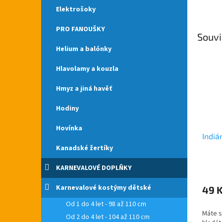
Elektrošoky
PRO FANOUŠKY
Souvi
Helium a balónky
Hlavolamy a kouzla
Hmyz a jiná havěť
Hodiny
Hovínka
Indiá
Kanadské žertíky
KARNEVALOVÉ DOPLŇKY
Průmě
hodno
produ
Karnevalové kostýmy dětské
49 
je
Od 1 do 4 let - 98 až 110 cm
5,0
Máte s
z
Od 2 do 4 let - 104 až 110 cm