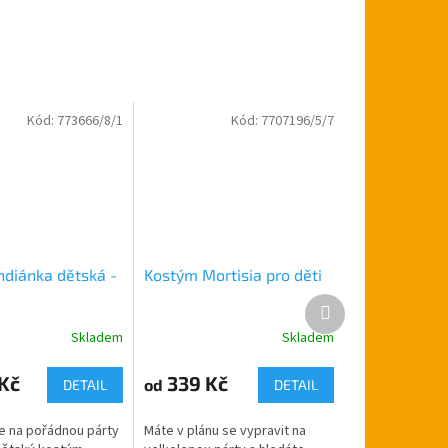
Kód:
773666/8/1
Kód:
7707196/5/7
ndiánka dětská -
Kostým Mortisia pro děti
Další
produkt
Skladem
Skladem
Průměrné
hodnocení
produktu
Kč
339 Kč
od
DETAIL
DETAIL
je
5,0
e na pořádnou párty
Máte v plánu se vypravit na
z