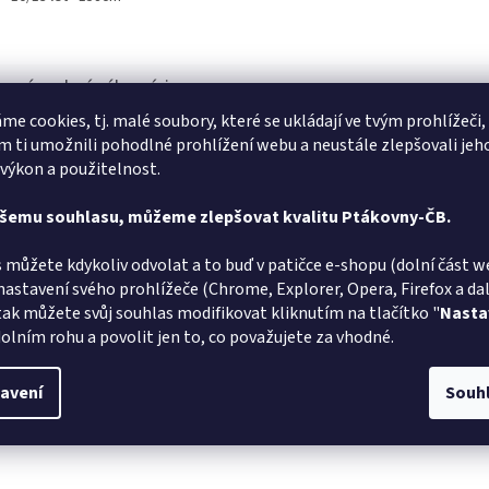
me cookies, tj. malé soubory, které se ukládají ve tvým prohlížeči,
 ti umožnili pohodlné prohlížení webu a neustále zlepšovali jeh
Marta Sládková
MS
AT
 výkon a použitelnost.
Hodnocení obchodu je 5 z 5 hvězdiček.
6.8.2026
ašemu souhlasu, můžeme zlepšovat kvalitu Ptákovny-ČB.
lé doručení
Vše v poř
 můžete kdykoliv odvolat a to buď v patičce e-shopu (dolní část w
Jiří Zalaba
JZ
L
nastavení svého prohlížeče (Chrome, Explorer, Opera, Firefox a dalš
Hodnocení obchodu je 5 z 5 hvězdiček.
1.8.2026
tak můžete svůj souhlas modifikovat kliknutím na tlačítko "
Nasta
olním rohu a povolit jen to, co považujete za vhodné.
lé dodání zboží super
Velmi rych
avení
Souh