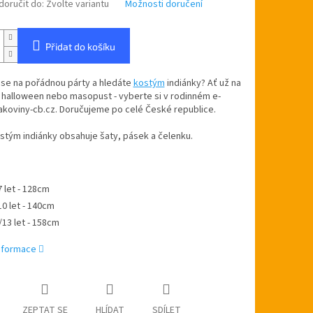
oručit do:
Zvolte variantu
Možnosti doručení
Přidat do košíku
 se na pořádnou párty a hledáte
kostým
indiánky? Ať už na
 halloween nebo masopust - vyberte si v rodinném e-
akoviny-cb.cz. Doručujeme po celé České republice.
stým indiánky obsahuje
šaty, pásek a čelenku.
7 let - 128cm
10 let - 140cm
/13 let - 158cm
informace
ZEPTAT SE
HLÍDAT
SDÍLET