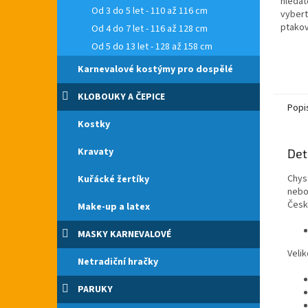
hledát
5
Od 3 do 5 let - 110 až 116 cm
vybert
hvězdi
ptakov
Od 4 do 7 let - 116 až 128 cm
po cel
Od 5 do 13 let - 128 až 158 cm
Indián
dlouhá 
Karnevalové kostýmy pro dospělé
KLOBOUKY A ČEPICE
Popi
Kostky
Kravaty
Det
Chys
Kuřácké žertíky
nebo
Česk
Make-up a latex
MASKY KARNEVALOVÉ
Velik
Netradiční hračky
PARUKY