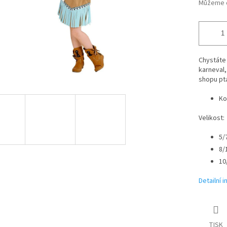
Můžeme d
Chystáte
karneval,
shopu pt
Ko
Velikost:
5/
8/
10
Detailní 
TISK