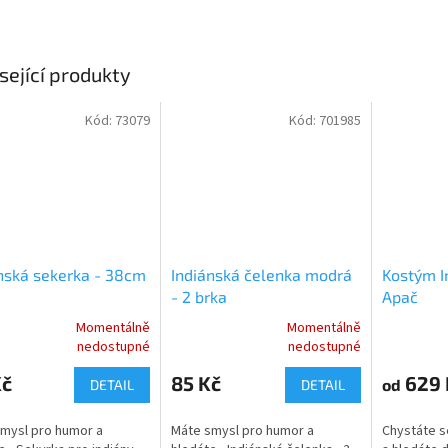
sející produkty
Kód:
73079
Kód:
701985
nská sekerka - 38cm
Indiánská čelenka modrá
Kostým I
- 2 brka
Apač
Momentálně
Momentálně
rné
Průměrné
Průměrné
nedostupné
nedostupné
cení
hodnocení
hodnocení
ktu
produktu
produktu
Kč
85 Kč
629 
od
DETAIL
DETAIL
je
je
5,0
5,0
mysl pro humor a
Máte smysl pro humor a
Chystáte s
z
z