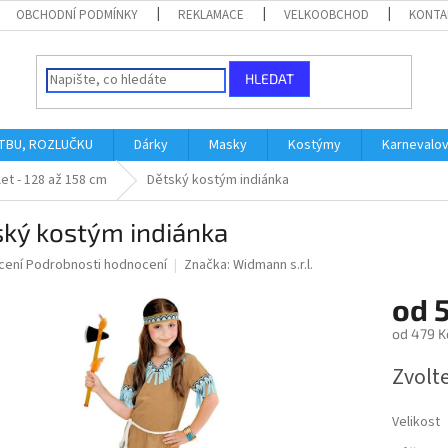
OBCHODNÍ PODMÍNKY
REKLAMACE
VELKOOBCHOD
KONTA
HLEDAT
ATBU, ROZLUČKU
Dárky
Masky
Kostýmy
Karnevalo
let - 128 až 158 cm
Dětský kostým indiánka
ský kostým indiánka
né
cení
Podrobnosti hodnocení
Značka:
Widmann s.r.l.
ní
od
u
od
479 K
Měrná
Zvolt
cena:
ek.
Velikost