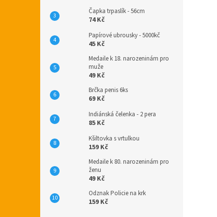
Čapka trpaslík - 56cm
74 Kč
Papírové ubrousky - 5000kč
45 Kč
Medaile k 18. narozeninám pro
muže
49 Kč
Brčka penis 6ks
69 Kč
Indiánská čelenka - 2 pera
85 Kč
Kšiltovka s vrtulkou
159 Kč
Medaile k 80. narozeninám pro
ženu
49 Kč
Odznak Policie na krk
159 Kč