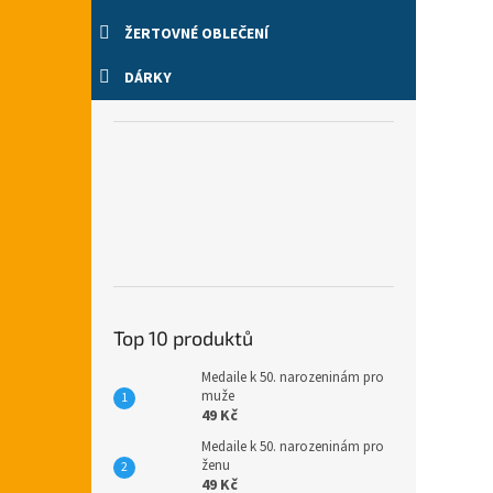
ŽERTOVNÉ OBLEČENÍ
DÁRKY
Top 10 produktů
Medaile k 50. narozeninám pro
muže
49 Kč
Medaile k 50. narozeninám pro
ženu
49 Kč