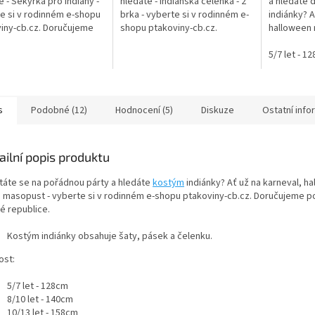
e - Sekyrka pro indiány -
hledáte - Indiánská čelenka - 2
a hledáte 
5
5
e si v rodinném e-shopu
brka - vyberte si v rodinném e-
indiánky? A
ček.
hvězdiček.
hvězdiček.
iny-cb.cz. Doručujeme
shopu ptakoviny-cb.cz.
halloween 
é České republice.
Doručujeme po celé České
vyberte si
ská plastová sekyrka
republice. Indiánská čelenka s
ptakoviny-
5/7 let - 1
38...
dvěma brky.
po celé...
s
Podobné (12)
Hodnocení (5)
Diskuze
Ostatní inf
ailní popis produktu
táte se na pořádnou párty a hledáte
kostým
indiánky? Ať už na karneval, h
 masopust - vyberte si v rodinném e-shopu ptakoviny-cb.cz. Doručujeme p
é republice.
Kostým indiánky obsahuje
šaty, pásek a čelenku.
ost:
5/7 let - 128cm
8/10 let - 140cm
10/13 let - 158cm