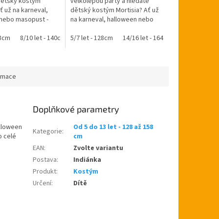
dětský kostým
velkolepou párty a hledáte
5
ť už na karneval,
dětský kostým Mortisia? Ať už
hvězdiček.
nebo masopust -
na karneval, halloween nebo
 v rodinném e-shopu
masopust - vyberte si v
cb.cz. Doručujeme
28cm
8/10 let - 140cm
rodinném e-shopu ptakoviny-
5/7 let - 128cm
11/13 let - 158cm
14/16 let - 164cm
cb.cz....
ormace
Doplňkové parametry
alloween
Od 5 do 13 let - 128 až 158
Kategorie
:
o celé
cm
EAN
:
Zvolte variantu
Postava
:
Indiánka
Produkt
:
Kostým
Určení
:
Dítě