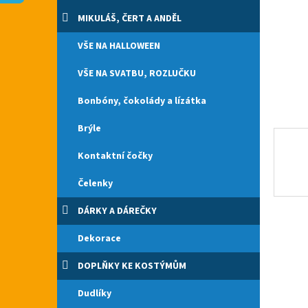
n
e
MIKULÁŠ, ČERT A ANDĚL
l
VŠE NA HALLOWEEN
VŠE NA SVATBU, ROZLUČKU
Bonbóny, čokolády a lízátka
Brýle
Kontaktní čočky
Čelenky
DÁRKY A DÁREČKY
Dekorace
DOPLŇKY KE KOSTÝMŮM
Dudlíky