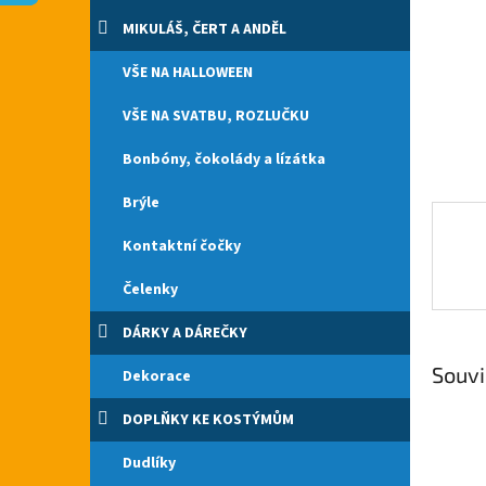
n
e
MIKULÁŠ, ČERT A ANDĚL
l
VŠE NA HALLOWEEN
VŠE NA SVATBU, ROZLUČKU
Bonbóny, čokolády a lízátka
Brýle
Kontaktní čočky
Čelenky
DÁRKY A DÁREČKY
Souvi
Dekorace
DOPLŇKY KE KOSTÝMŮM
Dudlíky