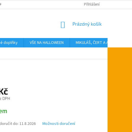
KTY
Přihlášení
NÁKUPNÍ
Prázdný košík
KOŠÍK
vé doplňky
VŠE NA HALLOWEEN
MIKULÁŠ, ČERT A ANDĚL
T
Kč
z DPH
dem
oručit do:
11.8.2026
Možnosti doručení