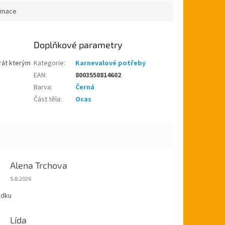
ormace
Doplňkové parametry
rát kterým
Kategorie
:
Karnevalové potřeby
EAN
:
8003558814602
Barva
:
Černá
Část těla
:
Ocas
Alena Trchova
Hodnocení obchodu je 5 z 5 hvězdiček.
5.8.2026
ádku
Lída