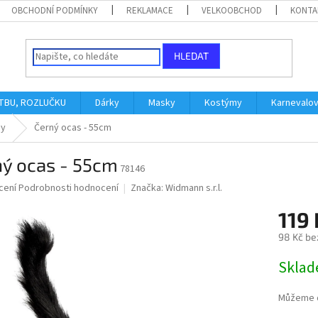
OBCHODNÍ PODMÍNKY
REKLAMACE
VELKOOBCHOD
KONTA
HLEDAT
ATBU, ROZLUČKU
Dárky
Masky
Kostýmy
Karnevalo
by
Černý ocas - 55cm
ný ocas - 55cm
78146
né
cení
Podrobnosti hodnocení
Značka:
Widmann s.r.l.
ní
119 
u
98 Kč be
Měrná
Skla
cena:
ek.
Můžeme d