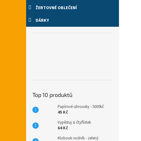
ŽERTOVNÉ OBLEČENÍ
DÁRKY
Top 10 produktů
Papírové ubrousky - 5000kč
45 Kč
Vypěstuj si čtyřlístek
64 Kč
Klobouk vodník - zelený