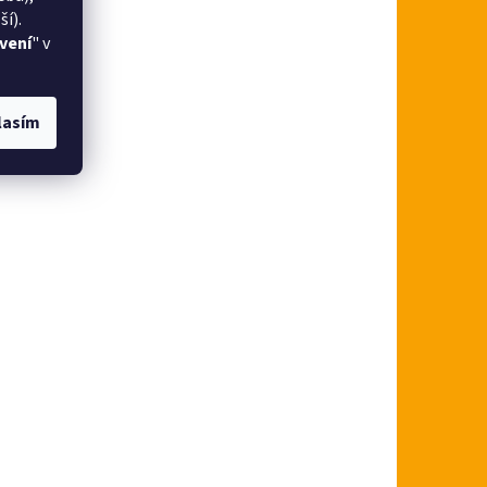
í).
vení
" v
lasím