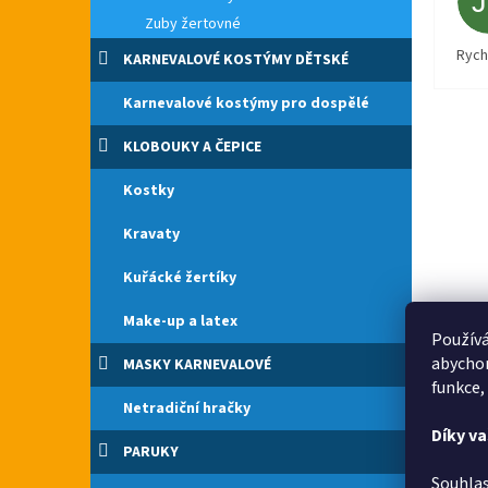
Zuby žertovné
Rych
KARNEVALOVÉ KOSTÝMY DĚTSKÉ
Karnevalové kostýmy pro dospělé
KLOBOUKY A ČEPICE
Kostky
Kravaty
Kuřácké žertíky
Make-up a latex
Používá
abychom
MASKY KARNEVALOVÉ
funkce,
Netradiční hračky
Díky v
PARUKY
Souhlas