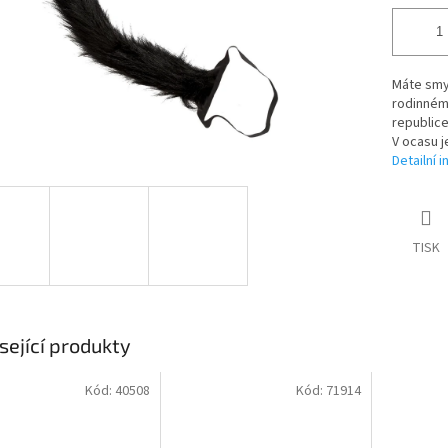
Máte smys
rodinném
republic
V ocasu j
Detailní 
TISK
sející produkty
Kód:
40508
Kód:
71914