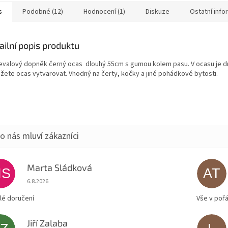
 45cm.
s
Podobné (12)
Hodnocení (1)
Diskuze
Ostatní inf
ailní popis produktu
evalový dopněk černý ocas dlouhý 55cm s gumou kolem pasu. V ocasu je d
ůžete ocas vytvarovat. Vhodný na čerty, kočky a jiné pohádkové bytosti.
Marta Sládková
MS
AT
Hodnocení obchodu je 5 z 5 hvězdiček.
6.8.2026
lé doručení
Vše v poř
Jiří Zalaba