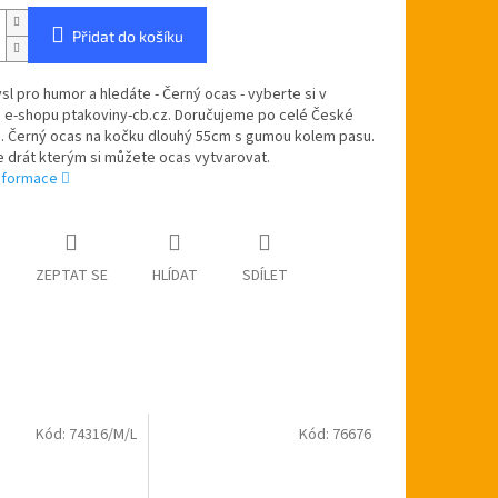
Přidat do košíku
l pro humor a hledáte - Černý ocas - vyberte si v
 e-shopu ptakoviny-cb.cz. Doručujeme po celé České
e. Černý ocas na kočku dlouhý 55cm s gumou kolem pasu.
e drát kterým si můžete ocas vytvarovat.
informace
ZEPTAT SE
HLÍDAT
SDÍLET
Kód:
74316/M/L
Kód:
76676