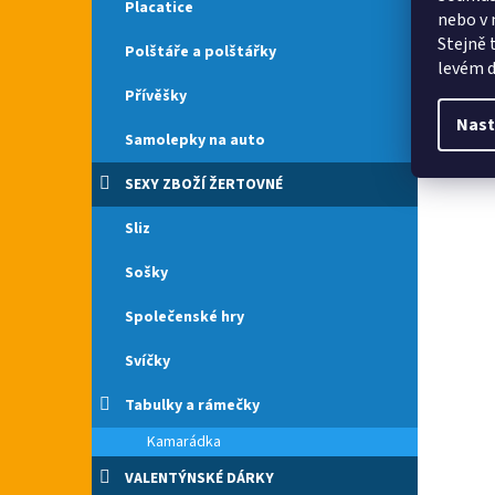
Placatice
nebo v 
Stejně 
Polštáře a polštářky
levém d
Přívěšky
Nast
Samolepky na auto
SEXY ZBOŽÍ ŽERTOVNÉ
Sliz
Sošky
Společenské hry
Svíčky
Tabulky a rámečky
Kamarádka
VALENTÝNSKÉ DÁRKY