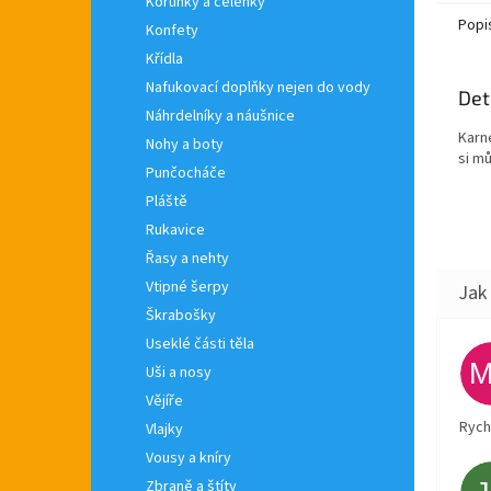
dlouhý
Korunky a čelenky
Popi
Konfety
Křídla
Nafukovací doplňky nejen do vody
Det
Náhrdelníky a náušnice
Karn
Nohy a boty
si m
Punčocháče
Pláště
Rukavice
Řasy a nehty
Vtipné šerpy
Škrabošky
Useklé části těla
Uši a nosy
Vějíře
Rych
Vlajky
Vousy a kníry
Zbraně a štíty