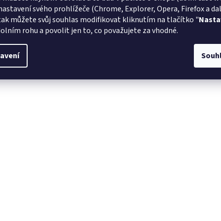
nastavení svého prohlížeče (Chrome, Explorer, Opera, Firefox a dalš
tak můžete svůj souhlas modifikovat kliknutím na tlačítko "
Nasta
olním rohu a povolit jen to, co považujete za vhodné.
avení
Souh