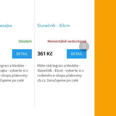
kazajka
Slunečník - 83cm
Skladem
Momentálně nedostupné
Další
produkt
361 Kč
DETAIL
DETAIL
egraci a hledáte -
Máte rádi legraci a hledáte -
ajka - vyberte si v
Slunečník - 83cm - vyberte si v
-shopu ptakoviny-
rodinném e-shopu ptakoviny-
učujeme po celé
cb.cz. Doručujeme po celé
blice. Svěrací
České republice. Bílý slunečník
lá ve velikosti M/L a
velký velký 82cm.