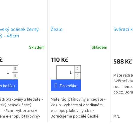
vský ocásek černý
Žezlo
Svěrací 
ý - 45cm
Skladem
Skladem
rné
cení
č
110 Kč
ktu
588 Kč
Máte rádi l
Svěrací kaz
o košíku
Do košíku
rodinném e
ček.
cb.cz. Dor
České repu
ádi ptákoviny a hledáte -
Máte rádi ptákoviny a hledáte -
kazajka - bí
ský ocásek černý
Žezlo - vyberte si v rodinném
XL.
 - 45cm - vyberte si v
e-shopu ptakoviny-cb.cz.
ém e-shopu ptakoviny-
Doručujeme po celé České
M/L
 Doručujeme po celé
republice. Žezlo pro krále.
republice. Ocas dětský