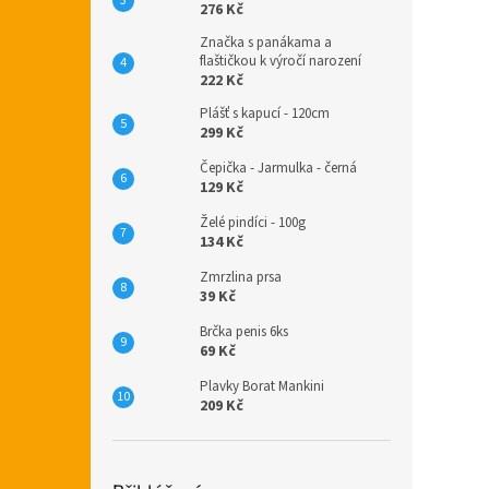
276 Kč
Značka s panákama a
flaštičkou k výročí narození
222 Kč
Plášť s kapucí - 120cm
299 Kč
Čepička - Jarmulka - černá
129 Kč
Želé pindíci - 100g
134 Kč
Zmrzlina prsa
39 Kč
Brčka penis 6ks
69 Kč
Plavky Borat Mankini
209 Kč