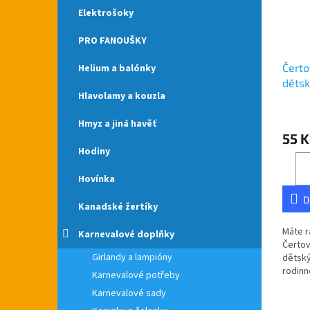
Elektrošoky
PRO FANOUŠKY
Čerto
Helium a balónky
dětsk
Hlavolamy a kouzla
Průmě
Hmyz a jiná havěť
hodno
55 K
produ
Hodiny
je
5,0
z
Hovínka
5
D
hvězdi
Kanadské žertíky
Máte r
Karnevalové doplňky
Čertov
Girlandy a lampióny
dětský
rodinn
Karnevalové potřeby
cb.cz.
Karnevalové sady
České 