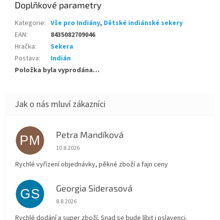
Doplňkové parametry
Kategorie
:
Vše pro Indiány
,
Dětské indiánské sekery
EAN
:
8435082709046
Hračka
:
Sekera
Postava
:
Indián
Položka byla vyprodána…
Petra Mandíková
PM
Hodnocení obchodu je 5 z 5 hvězdiček.
10.8.2026
Rychlé vyřízení objednávky, pěkné zboží a fajn ceny
Georgia Siderasová
GS
Hodnocení obchodu je 5 z 5 hvězdiček.
8.8.2026
Rychlé dodání a super zboží. Snad se bude líbit i oslavenci.