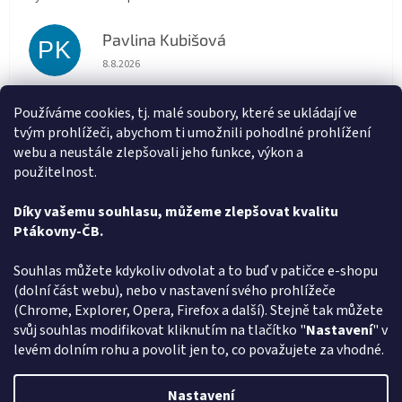
Pavlina Kubišová
PK
Hodnocení obchodu je 5 z 5 hvězdiček.
8.8.2026
Doporučuji, super komunikace a rychlé dodání.
Používáme cookies, tj. malé soubory, které se ukládají ve
tvým prohlížeči, abychom ti umožnili pohodlné prohlížení
Marta Sládková
MS
webu a neustále zlepšovali jeho funkce, výkon a
Hodnocení obchodu je 5 z 5 hvězdiček.
6.8.2026
použitelnost.
Rychlé doručení
Díky vašemu souhlasu, můžeme zlepšovat kvalitu
Ptákovny-ČB.
Zobrazit další hodnocení
Z
Souhlas můžete kdykoliv odvolat a to buď v patičce e-shopu
á
(dolní část webu), nebo v nastavení svého prohlížeče
Způsob ověřování recenzí
p
(Chrome, Explorer, Opera, Firefox a další). Stejně tak můžete
a
svůj souhlas modifikovat kliknutím na tlačítko "
Nastavení
" v
t
levém dolním rohu a povolit jen to, co považujete za vhodné.
í
Vytvořil Shoptet
Nastavení