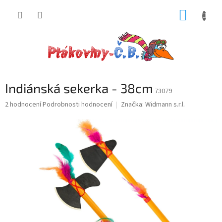
Přejít
NÁKUP
na
obsah
KOŠÍK
Indiánská sekerka - 38cm
73079
Průměrné
2 hodnocení
Podrobnosti hodnocení
Značka:
Widmann s.r.l.
hodnocení
produktu
je
5,0
z
5
hvězdiček.