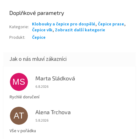
Doplňkové parametry
Klobouky a čepice pro dospělé
,
Čepice prase
,
Kategorie
:
Čepice vlk
,
Zobrazit další kategorie
Produkt
:
Čepice
Marta Sládková
MS
Hodnocení obchodu je 5 z 5 hvězdiček.
6.8.2026
Rychlé doručení
Alena Trchova
AT
Hodnocení obchodu je 5 z 5 hvězdiček.
5.8.2026
Vše v pořádku