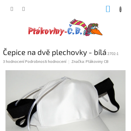
Přejít
NÁKUP
na
obsah
KOŠÍK
Čepice na dvě plechovky - bílá
2702-1
Průměrné
3 hodnocení
Podrobnosti hodnocení
Značka:
Ptákoviny CB
hodnocení
produktu
je
5,0
z
5
hvězdiček.