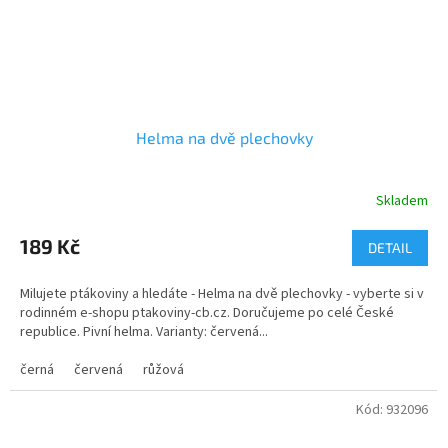
Helma na dvě plechovky
Skladem
Průměrné
hodnocení
produktu
189 Kč
DETAIL
je
5,0
Milujete ptákoviny a hledáte - Helma na dvě plechovky - vyberte si v
z
rodinném e-shopu ptakoviny-cb.cz. Doručujeme po celé České
5
republice. Pivní helma. Varianty: červená...
hvězdiček.
černá
červená
růžová
Kód:
932096