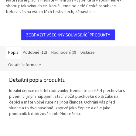
Máte rádi legraci a hledáte - Pivní pás - vyberte si v rodinném e-
5
shopu ptakoviny-cb.cz. Doručujeme po celé České republice.
hvězdiček.
Nebaví vás na všech těch festivalech, zábavách a...
ZOBRAZIT VŠECHNY SOUVISEJÍCÍ PRODUKTY
Popis
Podobné (12)
Hodnocení (3)
Diskuze
Ostatní informace
Detailní popis produktu
Ideální čepice na letní radovánky. Nemusíte si držet plechovku s
pivem, či jiným nápojem, stačí vložit plechovku do držáku na
čepici a máte volné ruce na jinou činnost. Ochrání vás před
slunce a to dvojnásobně, zaprvé jako čepice a dále jako
pomocník k dodržování pitného režimu.