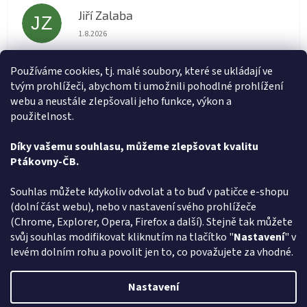
Jiří Zalaba
JZ
Hodnocení obchodu je 5 z 5 hvězdiček.
1.8.2026
Rychlé dodání zboží super
Používáme cookies, tj. malé soubory, které se ukládají ve
tvým prohlížeči, abychom ti umožnili pohodlné prohlížení
Lída
L
webu a neustále zlepšovali jeho funkce, výkon a
Hodnocení obchodu je 5 z 5 hvězdiček.
31.7.2026
použitelnost.
Velmi rychlé vyřízení objednávky
Díky vašemu souhlasu, můžeme zlepšovat kvalitu
Ptákovny-ČB.
Zobrazit další hodnocení
Z
Souhlas můžete kdykoliv odvolat a to buď v patičce e-shopu
á
(dolní část webu), nebo v nastavení svého prohlížeče
Způsob ověřování recenzí
p
(Chrome, Explorer, Opera, Firefox a další). Stejně tak můžete
a
svůj souhlas modifikovat kliknutím na tlačítko "
Nastavení
" v
t
levém dolním rohu a povolit jen to, co považujete za vhodné.
í
Vytvořil Shoptet
Nastavení