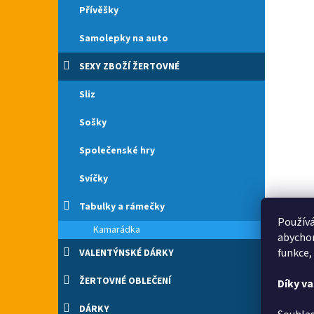
Přívěšky
Samolepky na auto
SEXY ZBOŽÍ ŽERTOVNÉ
Sliz
Sošky
Společenské hry
Svíčky
Tabulky a rámečky
Používá
Kamarádka
abychom
funkce,
VALENTÝNSKÉ DÁRKY
ŽERTOVNÉ OBLEČENÍ
Díky v
DÁRKY