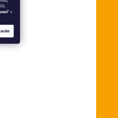
ebu),
í).
vení
" v
lasím