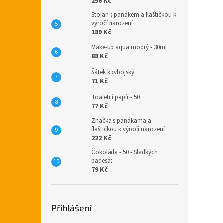
256 Kč
Stojan s panákem a flaštičkou k
výročí narození
189 Kč
Make-up aqua modrý - 30ml
88 Kč
Šátek kovbojský
71 Kč
Toaletní papír - 50
77 Kč
Značka s panákama a
flaštičkou k výročí narození
222 Kč
Čokoláda - 50 - Sladkých
padesát
79 Kč
Přihlášení