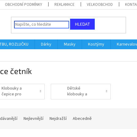
OBCHODNÍ PODMÍNKY
REKLAMACE
VELKOOBCHOD
KONTA
HLEDAT
ATBU, ROZLUČKU
Dárky
Masky
Kostýmy
Karnevalo
ce četník
Klobouky a
Dětské
čepice pro
klobouky a
dospělé
čepice
dávanější
Nejlevnější
Nejdražší
Abecedně