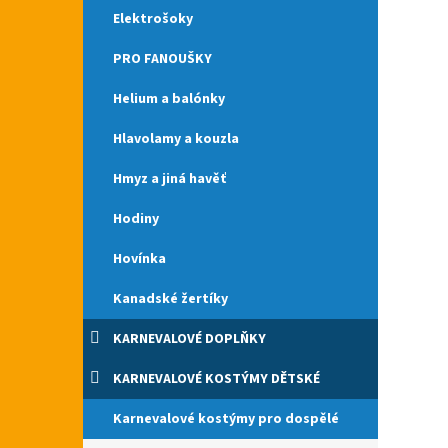
doplně
Elektrošoky
PRO FANOUŠKY
Helium a balónky
Hlavolamy a kouzla
Hmyz a jiná havěť
Hodiny
Hovínka
Kanadské žertíky
KARNEVALOVÉ DOPLŇKY
KARNEVALOVÉ KOSTÝMY DĚTSKÉ
Karnevalové kostýmy pro dospělé