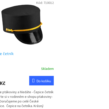
Kód:
710012
e četník
Skladem
rné
cení
ktu
Do košíku
 Kč
te ptákoviny a hledáte - Čepice četník
rte si v rodinném e-shopu ptakoviny-
 Doručujeme po celé České
ček.
ice. Čepice na četníka. Krásný