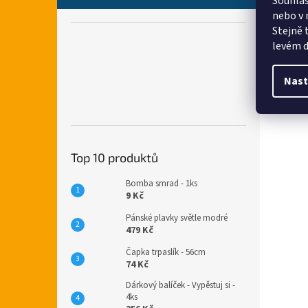
Souhlas
nebo v 
Stejně 
levém d
Nast
Top 10 produktů
Bomba smrad - 1ks
9 Kč
Pánské plavky světle modré
479 Kč
Čapka trpaslík - 56cm
74 Kč
Dárkový balíček - Vypěstuj si -
4ks