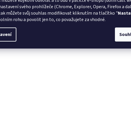
 můžete kdykoliv odvolat a to buď v patičce e-shopu (dolní část w
nastavení svého prohlížeče (Chrome, Explorer, Opera, Firefox a dalš
tak můžete svůj souhlas modifikovat kliknutím na tlačítko "
Nasta
olním rohu a povolit jen to, co považujete za vhodné.
avení
Souh