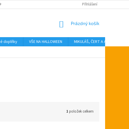
KTY
Přihlášení
NÁKUPNÍ
Prázdný košík
KOŠÍK
vé doplňky
VŠE NA HALLOWEEN
MIKULÁŠ, ČERT A ANDĚL
T
1
položek celkem