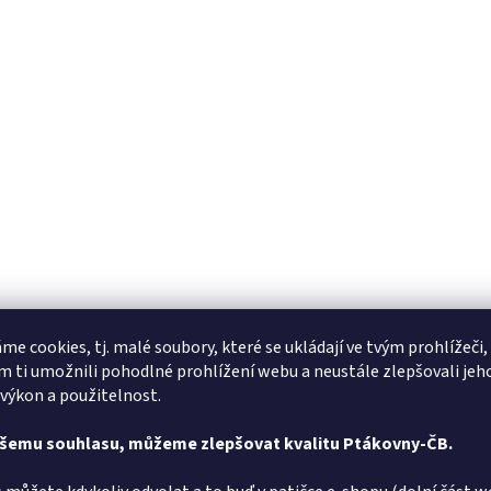
me cookies, tj. malé soubory, které se ukládají ve tvým prohlížeči,
 ti umožnili pohodlné prohlížení webu a neustále zlepšovali jeh
 výkon a použitelnost.
ašemu souhlasu, můžeme zlepšovat kvalitu Ptákovny-ČB.