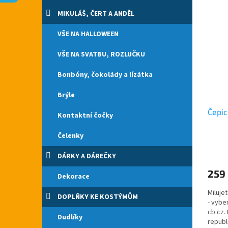
V
n
n
ý
í
e
MIKULÁŠ, ČERT A ANDĚL
p
p
l
i
VŠE NA HALLOWEEN
r
s
o
VŠE NA SVATBU, ROZLUČKU
p
d
r
u
Bonbóny, čokolády a lízátka
o
k
d
t
Brýle
u
ů
Čepic
k
Kontaktní čočky
t
ů
Čelenky
Průmě
hodno
DÁRKY A DÁREČKY
produ
259
je
Dekorace
4,5
Miluje
z
DOPLŇKY KE KOSTÝMŮM
- vybe
5
cb.cz.
hvězdi
Dudlíky
republ