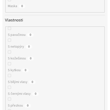
Maska
0
Vlastnosti
S pavučinou
0
S netopýry
0
S kožešinou
0
S kytkou
0
S bílými vlasy
0
S černými vlasy
0
S přezkou
0