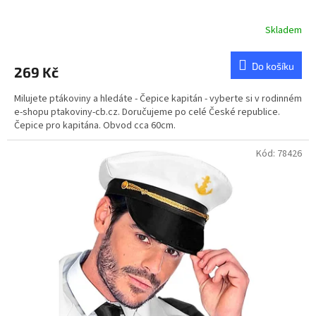
Skladem
Průměrné
hodnocení
produktu
Do košíku
269 Kč
je
5,0
Milujete ptákoviny a hledáte - Čepice kapitán - vyberte si v rodinném
z
e-shopu ptakoviny-cb.cz. Doručujeme po celé České republice.
5
Čepice pro kapitána. Obvod cca 60cm.
hvězdiček.
Kód:
78426