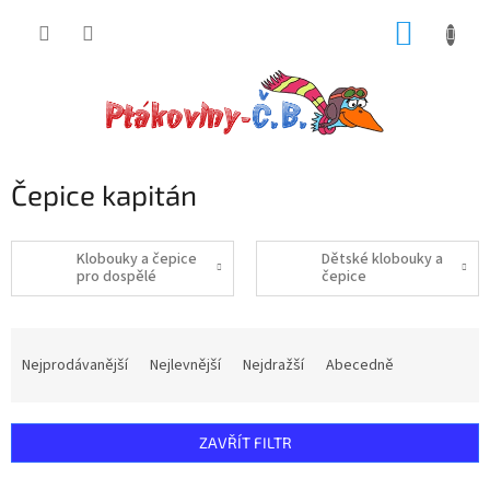
Přejít
NÁKUP
na
obsah
KOŠÍK
Čepice kapitán
Klobouky a čepice
Dětské klobouky a
pro dospělé
čepice
Ř
a
Nejprodávanější
Nejlevnější
Nejdražší
Abecedně
z
e
n
ZAVŘÍT FILTR
í
p