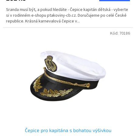
5,0
Sranda musí být, a pokud hledáte - Čepice kapitán dětská - vyberte
z
si v rodinném e-shopu ptakoviny-cb.cz. Doručujeme po celé České
5
republice. Krásná karnevalová čepice v...
hvězdiček.
Kód:
70186
Čepice pro kapitána s bohatou výšivkou