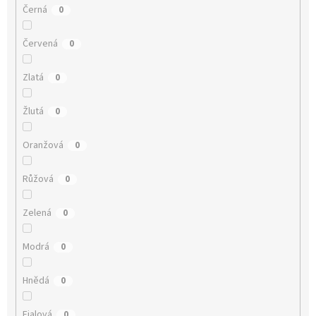
Černá
0
Červená
0
Zlatá
0
Žlutá
0
Oranžová
0
Růžová
0
Zelená
0
Modrá
0
Hnědá
0
Fialová
0