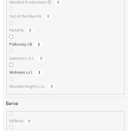
Ghoulish Productions Ⓡ
0
Out of the blue KG
0
PartyPal
0
Ptákoviny CB
2
Sanroma I, S.L.
0
Widmann s.r.l.
1
Wooden Knight s.r.o.
0
Barva
Stříbrná
0