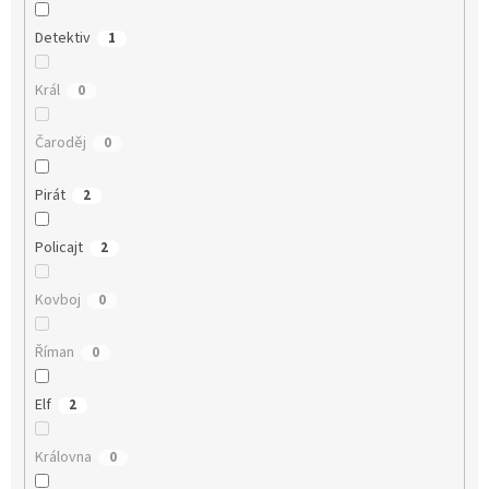
Detektiv
1
Král
0
Čaroděj
0
Pirát
2
Policajt
2
Kovboj
0
Říman
0
Elf
2
Královna
0