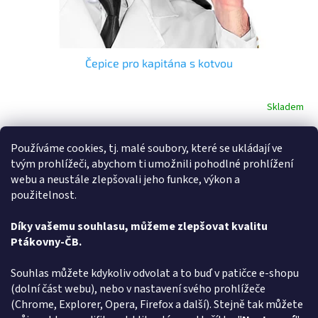
Čepice pro kapitána s kotvou
Skladem
Průměrné
hodnocení
produktu
Do košíku
149 Kč
Používáme cookies, tj. malé soubory, které se ukládají ve
je
5,0
tvým prohlížeči, abychom ti umožnili pohodlné prohlížení
Milujete ptákoviny a hledáte - Čepice kapitán - vyberte si v rodinném
z
webu a neustále zlepšovali jeho funkce, výkon a
e-shopu ptakoviny-cb.cz. Doručujeme po celé České republice.
5
použitelnost.
Čepice pro kapitána s kotvou. Obvod cca 60cm.
hvězdiček.
Díky vašemu souhlasu, můžeme zlepšovat kvalitu
3
položek celkem
Ptákovny-ČB.
O
v
l
Z
Souhlas můžete kdykoliv odvolat a to buď v patičce e-shopu
á
á
(dolní část webu), nebo v nastavení svého prohlížeče
Způsob ověřování recenzí
d
p
(Chrome, Explorer, Opera, Firefox a další). Stejně tak můžete
a