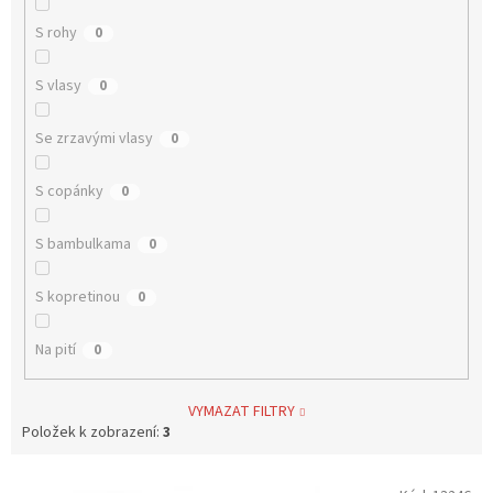
S rohy
0
S vlasy
0
Se zrzavými vlasy
0
S copánky
0
S bambulkama
0
S kopretinou
0
Na pití
0
VYMAZAT FILTRY
Položek k zobrazení:
3
V