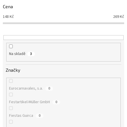
r
Cena
o
d
148
Kč
269
Kč
u
k
t
ů
Na skladě
3
Značky
Eurocarnavales, s.a.
0
Festartikel-Müller GmbH
0
Fiestas Guirca
0