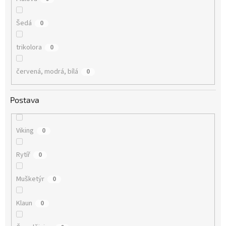
Šedá
0
trikolora
0
červená, modrá, bílá
0
Postava
Viking
0
Rytíř
0
Mušketýr
0
Klaun
0