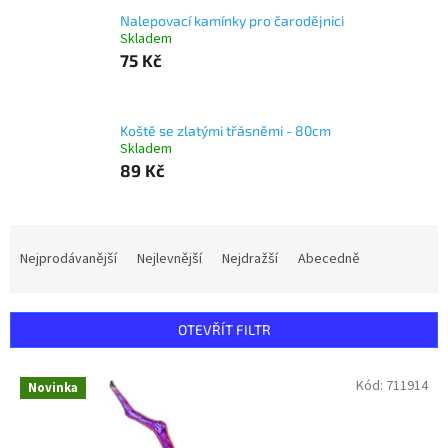
Nalepovací kamínky pro čarodějnici
Skladem
75 Kč
Koště se zlatými třásněmi - 80cm
Skladem
89 Kč
Ř
a
Nejprodávanější
Nejlevnější
Nejdražší
Abecedně
z
e
n
OTEVŘÍT FILTR
í
p
V
Kód:
711914
r
Novinka
ý
o
p
d
i