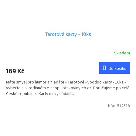
Tarotové karty - 10ks
Skladem
Do košíku
169 Kč
Máte smysl pro humor a hledáte - Tarotové - voodoo karty - 10ks -
vyberte si v rodinném e-shopu ptakoviny-cb.cz. Doručujeme po celé
České republice. Karty na vykládání...
Kód:
512518