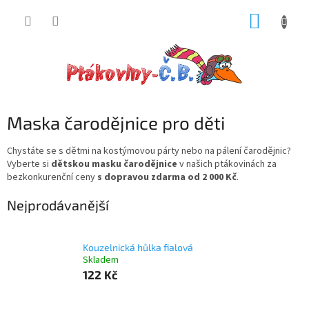
Přejít
NÁKUP
na
obsah
KOŠÍK
Maska čarodějnice pro děti
Chystáte se s dětmi na kostýmovou párty nebo na pálení čarodějnic?
Vyberte si
dětskou masku čarodějnice
v našich ptákovinách za
bezkonkurenční ceny
s dopravou zdarma od 2 000 Kč
.
Nejprodávanější
Kouzelnická hůlka fialová
Skladem
122 Kč