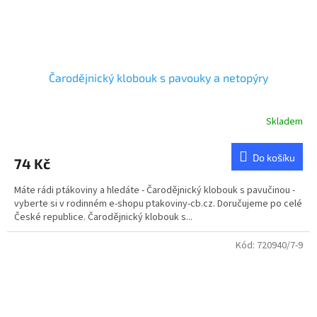
Čarodějnický klobouk s pavouky a netopýry
Skladem
Do košíku
74 Kč
Máte rádi ptákoviny a hledáte - Čarodějnický klobouk s pavučinou -
vyberte si v rodinném e-shopu ptakoviny-cb.cz. Doručujeme po celé
České republice. Čarodějnický klobouk s...
Kód:
720940/7-9