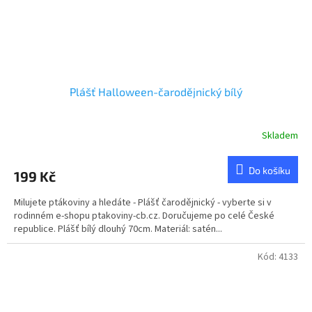
Plášť Halloween-čarodějnický bílý
Skladem
Do košíku
199 Kč
Milujete ptákoviny a hledáte - Plášť čarodějnický - vyberte si v
rodinném e-shopu ptakoviny-cb.cz. Doručujeme po celé České
republice. Plášť bílý dlouhý 70cm. Materiál: satén...
Kód:
4133