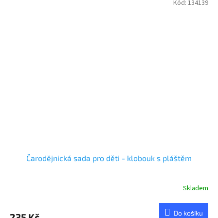
Kód:
134139
Čarodějnická sada pro děti - klobouk s pláštěm
Skladem
Do košíku
235 Kč