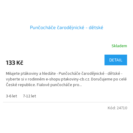
Punčocháče čarodějnické - dětské
Skladem
DETAIL
133 Kč
Milujete ptákoviny a hledáte - Punčocháče čarodějnické - dětské -
vyberte si v rodinném e-shopu ptakoviny-cb.cz. Doručujeme po celé
České republice. Fialové punčocháče pro...
3-6 let
7-12 let
Kód:
24710