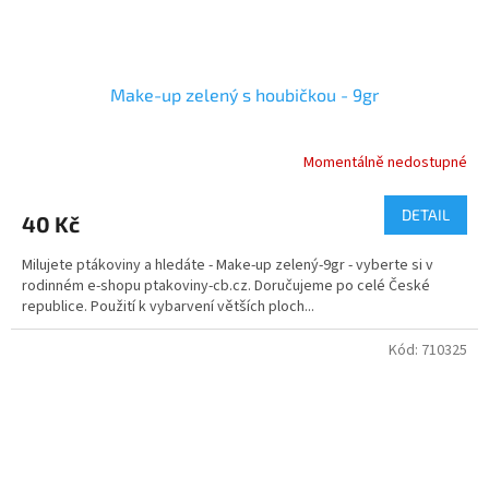
Make-up zelený s houbičkou - 9gr
Momentálně nedostupné
DETAIL
40 Kč
Milujete ptákoviny a hledáte - Make-up zelený-9gr - vyberte si v
rodinném e-shopu ptakoviny-cb.cz. Doručujeme po celé České
republice. Použití k vybarvení větších ploch...
Kód:
710325