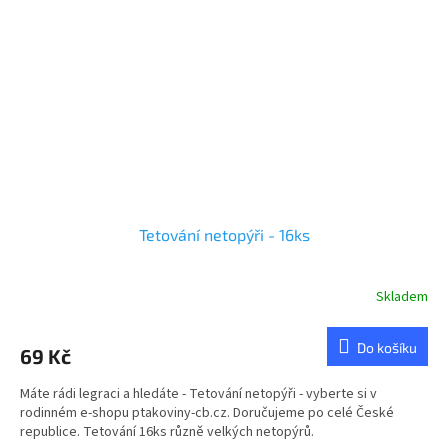
Tetování netopýři - 16ks
Skladem
Do košíku
69 Kč
Máte rádi legraci a hledáte - Tetování netopýři - vyberte si v
rodinném e-shopu ptakoviny-cb.cz. Doručujeme po celé České
republice. Tetování 16ks různě velkých netopýrů.