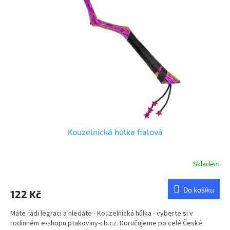
u
s
k
p
t
r
ů
o
d
u
k
t
ů
Kouzelnická hůlka fialová
Skladem
Do košíku
122 Kč
Máte rádi legraci a hledáte - Kouzelnická hůlka - vyberte si v
rodinném e-shopu ptakoviny-cb.cz. Doručujeme po celé České