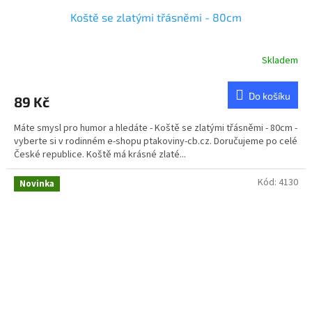
Koště se zlatými třásněmi - 80cm
Skladem
Do košíku
89 Kč
Máte smysl pro humor a hledáte - Koště se zlatými třásněmi - 80cm -
vyberte si v rodinném e-shopu ptakoviny-cb.cz. Doručujeme po celé
České republice. Koště má krásné zlaté...
Kód:
4130
Novinka