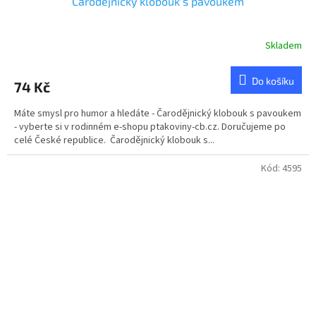
Čarodějnický klobouk s pavoukem
Skladem
Do košíku
74 Kč
Máte smysl pro humor a hledáte - Čarodějnický klobouk s pavoukem
- vyberte si v rodinném e-shopu ptakoviny-cb.cz. Doručujeme po
celé České republice. Čarodějnický klobouk s...
Kód:
4595