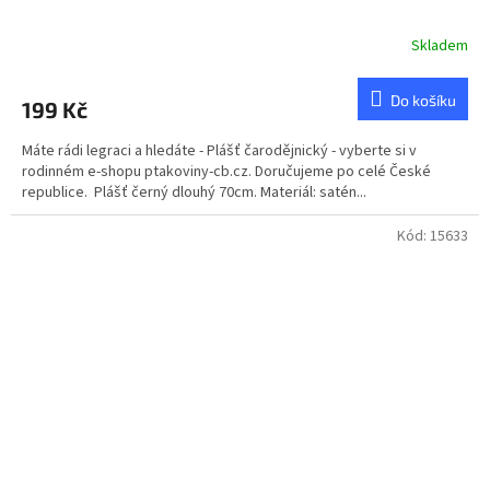
Skladem
Do košíku
199 Kč
Máte rádi legraci a hledáte - Plášť čarodějnický - vyberte si v
rodinném e-shopu ptakoviny-cb.cz. Doručujeme po celé České
republice. Plášť černý dlouhý 70cm. Materiál: satén...
Kód:
15633