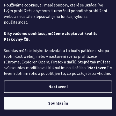
Používáme cookies, tj. malé soubory, které se ukládají ve
tvým prohlížeči, abychom ti umožnili pohodlné prohlížení
webu a neustále zlepšovali jeho funkce, výkon a
Čarodějnická sada pro děti - plášť a klobouk
použitelnost.
Momentálně nedostupné
Průměrné
Díky vašemu souhlasu, můžeme zlepšovat kvalitu
hodnocení
Ptákovny-ČB.
produktu
DETAIL
244 Kč
je
Souhlas můžete kdykoliv odvolat a to buď v patičce e-shopu
5,0
(dolní část webu), nebo v nastavení svého prohlížeče
Máte rádi legraci a hledáte - Sada na Čarodějnici - vyberte si v
z
rodinném e-shopu ptakoviny-cb.cz. Doručujeme po celé České
(Chrome, Explorer, Opera, Firefox a další). Stejně tak můžete
5
republice. Sada pro čarodějnici nebo čaroděje...
svůj souhlas modifikovat kliknutím na tlačítko "
Nastavení
" v
hvězdiček.
levém dolním rohu a povolit jen to, co považujete za vhodné.
Kód:
74033
Nastavení
Souhlasím
Pozor změna otevírací dob: Po-Čt - od 13:00 do 17:00 Pátek Zavřeno