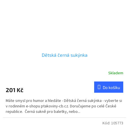
Dětská černá sukýnka
Skladem
Do košíku
201 Kč
Máte smysl pro humor a hledáte - Dětská černá sukýnka - vyberte si
v rodinném e-shopu ptakoviny-cb.cz. Doručujeme po celé České
republice. Černá sukně pro baletky, nebo...
Kód:
105773