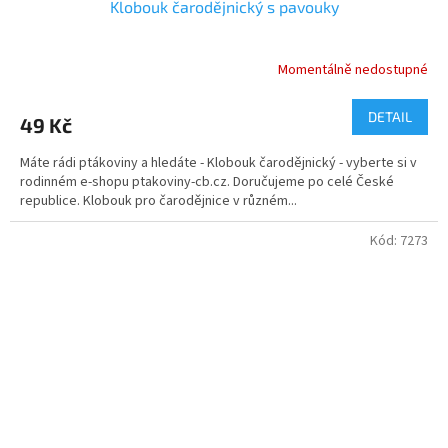
Klobouk čarodějnický s pavouky
Momentálně nedostupné
DETAIL
49 Kč
Máte rádi ptákoviny a hledáte - Klobouk čarodějnický - vyberte si v
rodinném e-shopu ptakoviny-cb.cz. Doručujeme po celé České
republice. Klobouk pro čarodějnice v různém...
Kód:
7273