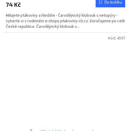
Do košíku
74 Kč
Milujete ptákoviny a hledáte - Čarodějnický klobouk s netopýry -
vyberte si v rodinném e-shopu ptakoviny-cb.cz. Doručujeme po celé
České republice. Čarodějnický klobouk s...
Kód:
4597