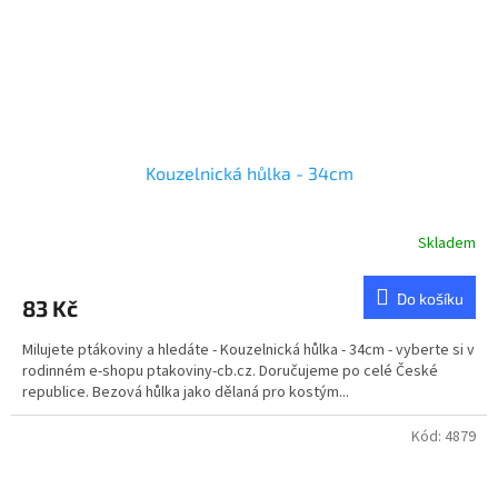
Kouzelnická hůlka - 34cm
Skladem
Do košíku
83 Kč
Milujete ptákoviny a hledáte - Kouzelnická hůlka - 34cm - vyberte si v
rodinném e-shopu ptakoviny-cb.cz. Doručujeme po celé České
republice. Bezová hůlka jako dělaná pro kostým...
Kód:
4879