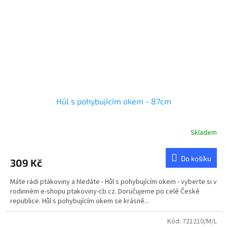
Hůl s pohybujícím okem - 87cm
Skladem
Do košíku
309 Kč
Máte rádi ptákoviny a hledáte - Hůl s pohybujícím okem - vyberte si v
rodinném e-shopu ptakoviny-cb.cz. Doručujeme po celé České
republice. Hůl s pohybujícím okem se krásně...
Kód:
721210/M/L