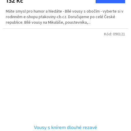
132 Kč
Máte smysl pro humor a hledáte - Bílé vousy s obočím - vyberte si v
rodinném e-shopu ptakoviny-cb.cz. Doručujeme po celé České
republice. Bílé vousy na Mikuláše, poustevníka,...
Kód:
090121
Vousy s knírem dlouhé rezavé