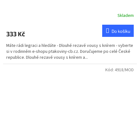
Skladem
Do košíku
333 Kč
Máte rádi legraci a hledáte - Dlouhé rezavé vousy s knírem - vyberte
si v rodinném e-shopu ptakoviny-cb.cz. Doručujeme po celé České
republice. Dlouhé rezavé vousy s knírem a...
Kód:
4918/MOD