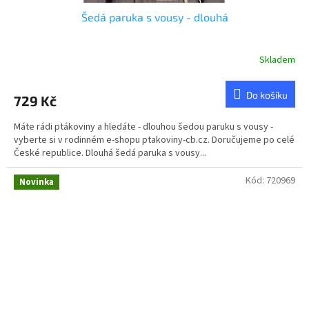
Šedá paruka s vousy - dlouhá
Skladem
Do košíku
729 Kč
Máte rádi ptákoviny a hledáte - dlouhou šedou paruku s vousy -
vyberte si v rodinném e-shopu ptakoviny-cb.cz. Doručujeme po celé
České republice. Dlouhá šedá paruka s vousy...
Kód:
720969
Novinka