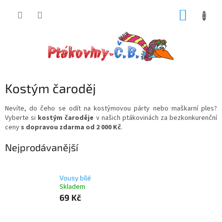
Přejít
NÁKUP
na
obsah
KOŠÍK
Kostým čaroděj
Nevíte, do čeho se odít na kostýmovou párty nebo maškarní ples?
Vyberte si
kostým čaroděje
v našich ptákovinách za bezkonkurenční
ceny
s dopravou zdarma od 2 000 Kč
.
Nejprodávanější
Vousy bílé
Skladem
69 Kč