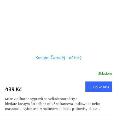
Kostým Čaroděj - dětský
Skladem
Průměrné
hodnocení
produktu
Do košíku
439 Kč
je
5,0
Máte v plánu se vypravit na velkolepou párty a
z
hledáte kostým čaroděje? Ať už na karneval, halloween nebo
5
masopust - vyberte si v rodinném e-shopu ptakoviny-cb.cz....
hvězdiček.