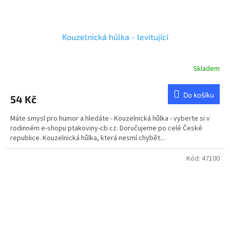
Kouzelnická hůlka - levitující
Skladem
Do košíku
54 Kč
Máte smysl pro humor a hledáte - Kouzelnická hůlka - vyberte si v
rodinném e-shopu ptakoviny-cb.cz. Doručujeme po celé České
republice. Kouzelnická hůlka, která nesmí chybět...
Kód:
47100