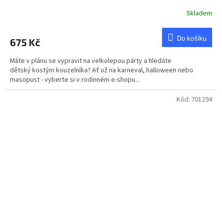
Skladem
Do košíku
675 Kč
Máte v plánu se vypravit na velkolepou párty a hledáte
dětský kostým kouzelníka? Ať už na karneval, halloween nebo
masopust - vyberte si v rodinném e-shopu...
Kód:
701294