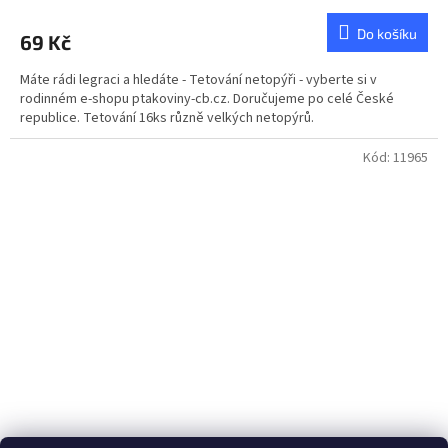
Do košíku
69 Kč
Máte rádi legraci a hledáte - Tetování netopýři - vyberte si v
rodinném e-shopu ptakoviny-cb.cz. Doručujeme po celé České
republice. Tetování 16ks různě velkých netopýrů.
Kód:
11965