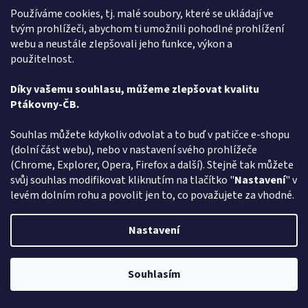
Používáme cookies, tj. malé soubory, které se ukládají ve
Knír s bradkou a obočím
tvým prohlížeči, abychom ti umožnili pohodlné prohlížení
webu a neustále zlepšovali jeho funkce, výkon a
použitelnost.
Skladem
Díky vašemu souhlasu, můžeme zlepšovat kvalitu
Do košíku
156 Kč
Ptákovny-ČB.
Máte rádi legraci a hledáte - Knír s bradkou a obočím - vyberte si v
Souhlas můžete kdykoliv odvolat a to buď v patičce e-shopu
rodinném e-shopu ptakoviny-cb.cz. Doručujeme po celé České
(dolní část webu), nebo v nastavení svého prohlížeče
republice. Černý knír s bradkou a obočím vhodný...
(Chrome, Explorer, Opera, Firefox a další). Stejně tak můžete
svůj souhlas modifikovat kliknutím na tlačítko "
Nastavení
" v
Kód:
11962
levém dolním rohu a povolit jen to, co považujete za vhodné.
Nastavení
Souhlasím
Pozor změna otevírací dob: Po-Čt - od 13:00 do 17:00 Pátek Zavřeno