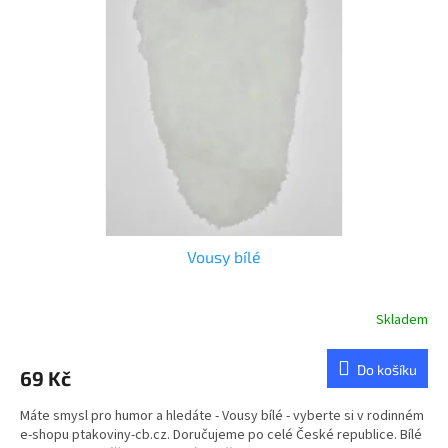
u
s
k
p
t
r
ů
o
d
u
k
t
ů
Vousy bílé
Skladem
Do košíku
69 Kč
Máte smysl pro humor a hledáte - Vousy bílé - vyberte si v rodinném
e-shopu ptakoviny-cb.cz. Doručujeme po celé České republice. Bílé