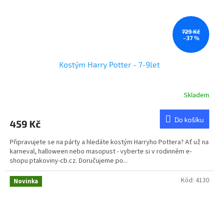
729 Kč
–37 %
Kostým Harry Potter - 7-9let
Skladem
Do košíku
459 Kč
Připravujete se na párty a hledáte kostým Harryho Pottera? Ať už na
karneval, halloween nebo masopust - vyberte si v rodinném e-
shopu ptakoviny-cb.cz. Doručujeme po...
Kód:
4130
Novinka