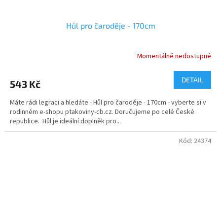
Hůl pro čaroděje - 170cm
Momentálně nedostupné
Průměrné
hodnocení
produktu
DETAIL
543 Kč
je
5,0
Máte rádi legraci a hledáte - Hůl pro čaroděje - 170cm - vyberte si v
z
rodinném e-shopu ptakoviny-cb.cz. Doručujeme po celé České
5
republice. Hůl je ideální doplněk pro...
hvězdiček.
Kód:
24374