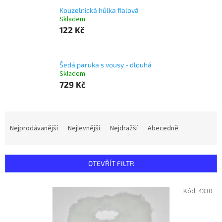
Kouzelnická hůlka fialová
Skladem
122 Kč
Šedá paruka s vousy - dlouhá
Skladem
729 Kč
Ř
a
Nejprodávanější
Nejlevnější
Nejdražší
Abecedně
z
e
n
OTEVŘÍT FILTR
í
p
V
Kód:
4330
r
ý
o
p
d
i