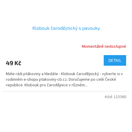
Klobouk čarodějnický s pavouky
Momentálně nedostupné
DETAIL
49 Kč
Máte rádi ptákoviny a hledáte - Klobouk čarodějnický - vyberte si v
rodinném e-shopu ptakoviny-cb.cz. Doručujeme po celé České
republice. Klobouk pro čarodějnice v různém...
Kód:
115360