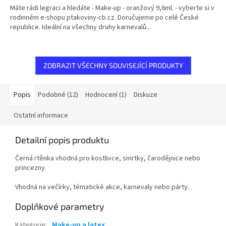
Máte rádi legraci a hledáte - Make-up - oranžový 9,6ml. - vyberte si v
rodinném e-shopu ptakoviny-cb.cz. Doručujeme po celé České
republice. Ideální na všechny druhy karnevalů...
ZOBRAZIT VŠECHNY SOUVISEJÍCÍ PRODUKTY
Popis
Podobné (12)
Hodnocení (1)
Diskuze
Ostatní informace
Detailní popis produktu
Černá rtěnka vhodná pro kostlivce, smrtky, čarodějnice nebo
princezny.
Vhodná na večírky, tématické akce, karnevaly nebo párty.
Doplňkové parametry
Kategorie
:
Make-up a latex