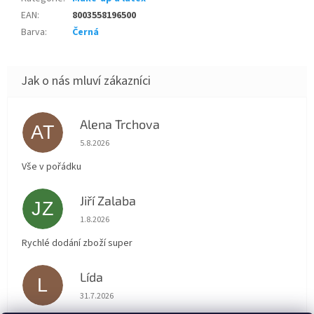
EAN
:
8003558196500
Barva
:
Černá
Alena Trchova
AT
Hodnocení obchodu je 5 z 5 hvězdiček.
5.8.2026
Vše v pořádku
Jiří Zalaba
JZ
Hodnocení obchodu je 5 z 5 hvězdiček.
1.8.2026
Rychlé dodání zboží super
Lída
L
Hodnocení obchodu je 5 z 5 hvězdiček.
31.7.2026