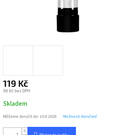
119 Kč
98 Kč bez DPH
Měrná
Skladem
cena:
Můžeme doručit do:
10.8.2026
Možnosti doručení
Přidat do košíku