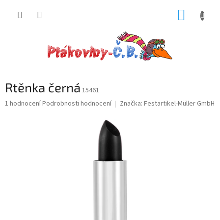
Přejít
NÁKUP
na
obsah
KOŠÍK
Rtěnka černá
15461
Průměrné
1 hodnocení
Podrobnosti hodnocení
Značka:
Festartikel-Müller GmbH
hodnocení
produktu
je
5,0
z
5
hvězdiček.