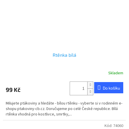
Rtěnka bílá
Skladem
Průměrné
hodnocení
produktu
Do košíku
99 Kč
je
4,8
z
Milujete ptákoviny a hledáte - bílou rtěnku - vyberte si v rodinném e-
5
shopu ptakoviny-cb.cz. Doručujeme po celé České republice. Bílá
hvězdiček.
rtěnka vhodná pro kostlivce, smrtky,...
Kód:
74060