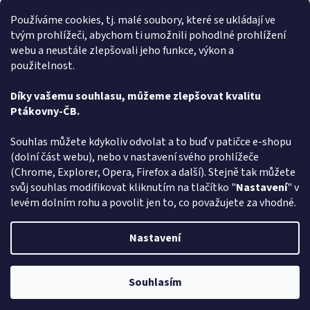
Velmi rychlé vyřízení objednávky
Používáme cookies, tj. malé soubory, které se ukládají ve
tvým prohlížeči, abychom ti umožnili pohodlné prohlížení
renata svačinová
RS
webu a neustále zlepšovali jeho funkce, výkon a
Hodnocení obchodu je 5 z 5 hvězdiček.
31.7.2026
použitelnost.
Vše v pořádku. Super komunikace. Rychlé dodání
Díky vašemu souhlasu, můžeme zlepšovat kvalitu
Ptákovny-ČB.
Zobrazit další hodnocení
Z
Souhlas můžete kdykoliv odvolat a to buď v patičce e-shopu
á
(dolní část webu), nebo v nastavení svého prohlížeče
Způsob ověřování recenzí
p
(Chrome, Explorer, Opera, Firefox a další). Stejně tak můžete
a
svůj souhlas modifikovat kliknutím na tlačítko "
Nastavení
" v
t
levém dolním rohu a povolit jen to, co považujete za vhodné.
í
Vytvořil Shoptet
Nastavení
Copyright 2026
Ptákoviny-CB
. Všechna práva vyhrazena.
Upravit
Souhlasím
nastavení cookies
Pozor změna otevírací dob: Po-Čt - od 13:00 do 17:00 Pátek Zavřeno