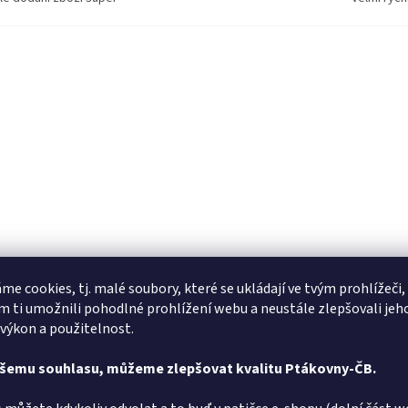
me cookies, tj. malé soubory, které se ukládají ve tvým prohlížeči,
 ti umožnili pohodlné prohlížení webu a neustále zlepšovali jeh
 výkon a použitelnost.
ašemu souhlasu, můžeme zlepšovat kvalitu Ptákovny-ČB.