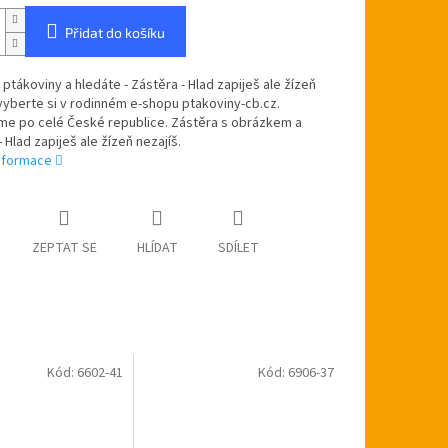
Přidat do košíku
 ptákoviny a hledáte - Zástěra - Hlad zapiješ ale žízeň
 vyberte si v rodinném e-shopu ptakoviny-cb.cz.
me po celé České republice. Zástěra s obrázkem a
 Hlad zapiješ ale žízeň nezajíš.
informace
ZEPTAT SE
HLÍDAT
SDÍLET
Kód:
6602-41
Kód:
6906-37