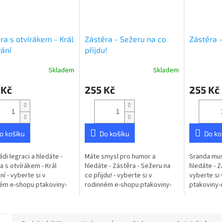
ra s otvírákem - Král
Zástěra - Sežeru na co
Zástěra -
vání
přijdu!
Skladem
Skladem
 Kč
255 Kč
255 Kč
o košíku
Do košíku
Do ko
ádi legraci a hledáte -
Máte smysl pro humor a
Sranda mus
a s otvírákem - Král
hledáte - Zástěra - Sežeru na
hledáte - Zá
ní - vyberte si v
co přijdu! - vyberte si v
vyberte si
ém e-shopu ptakoviny-
rodinném e-shopu ptakoviny-
ptakoviny-
 Doručujeme po celé
cb.cz. Doručujeme po celé
po celé Če
republice. Zástěra s
České republice.
Zástěra s 
 na...
-...