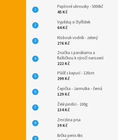
Papírové ubrousky - 5000kč
45 Kč
Vypěstuj si čtyřlístek
64 Kč
Klobouk vodník - zelený
276 Kč
Značka s panákama a
flaštičkou k výročí narození
222 Kč
Plášť s kapucí - 120cm
299 Kč
Čepička - Jarmulka - černá
129 Kč
Želé pindíci - 100g
134 Kč
Zmrzlina prsa
39 Kč
Brčka penis 6ks