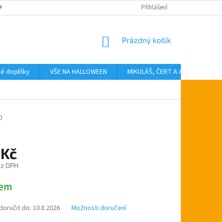
KTY
Přihlášení
NÁKUPNÍ
Prázdný košík
KOŠÍK
vé doplňky
VŠE NA HALLOWEEN
MIKULÁŠ, ČERT A ANDĚL
T
0
 Kč
ez DPH
dem
oručit do:
10.8.2026
Možnosti doručení