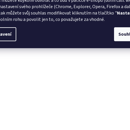
 můžete kdykoliv odvolat a to buď v patičce e-shopu (dolní část w
nastavení svého prohlížeče (Chrome, Explorer, Opera, Firefox a dalš
tak můžete svůj souhlas modifikovat kliknutím na tlačítko "
Nasta
olním rohu a povolit jen to, co považujete za vhodné.
avení
Souh