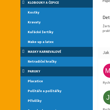
Popi
KLOBOUKY A ČEPICE
Kostky
Det
Kravaty
Žert
prak
Kuřácké žertíky
Make-up a latex
MASKY KARNEVALOVÉ
Netradiční hračky
PARUKY
Placatice
Rych
Polštáře a polštářky
Přívěšky
Rych