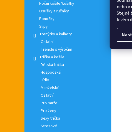
Souhlas
Noční košile/košilky
nebo v 
Osušky a ručníky
Stejně 
Ponožky
levém d
Slipy
Trenýrky a kalhoty
Nast
Ostatní
Trencle s výročím
Trička a košile
Dětská trička
Hospodská
Jídlo
Manželské
Ostatní
Pro muže
Pro ženy
Sexy trička
Stresové