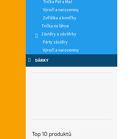
Trička Pat a Mat
Výročí a narozeniny
Zvířátka a koníčky
Trička na láhve
Zástěry a zástěrky
Párty zástěry
Výročí a narozeniny
DÁRKY
Top 10 produktů