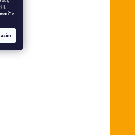
ebu),
í).
vení
" v
lasím