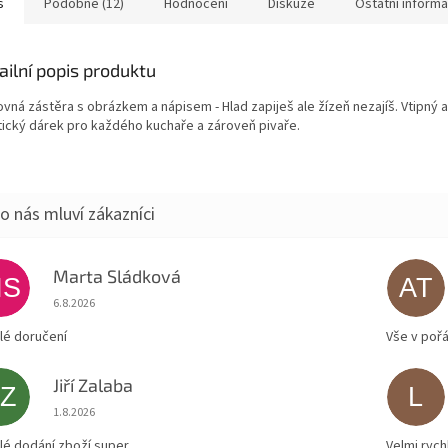
s
Podobné (12)
Hodnocení
Diskuze
Ostatní inform
ailní popis produktu
ovná zástěra s obrázkem a nápisem - Hlad zapiješ ale žízeň nezajíš. Vtipný 
tický dárek pro každého kuchaře a zároveň pivaře.
Marta Sládková
MS
AT
Hodnocení obchodu je 5 z 5 hvězdiček.
6.8.2026
lé doručení
Vše v poř
Jiří Zalaba
JZ
L
Hodnocení obchodu je 5 z 5 hvězdiček.
1.8.2026
lé dodání zboží super
Velmi rych