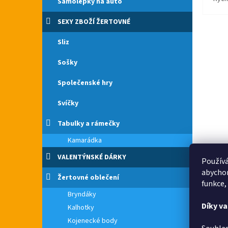
Samolepky na auto
SEXY ZBOŽÍ ŽERTOVNÉ
Sliz
Sošky
Společenské hry
Svíčky
Tabulky a rámečky
Kamarádka
VALENTÝNSKÉ DÁRKY
Používá
abychom
Žertovné oblečení
funkce,
Bryndáky
Díky v
Kalhotky
Kojenecké body