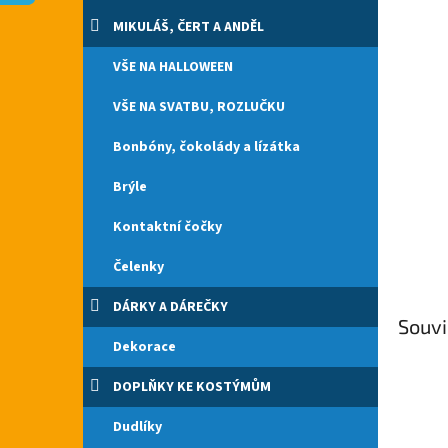
n
e
MIKULÁŠ, ČERT A ANDĚL
l
VŠE NA HALLOWEEN
VŠE NA SVATBU, ROZLUČKU
Bonbóny, čokolády a lízátka
Brýle
Kontaktní čočky
Čelenky
DÁRKY A DÁREČKY
Souvi
Dekorace
DOPLŇKY KE KOSTÝMŮM
Dudlíky