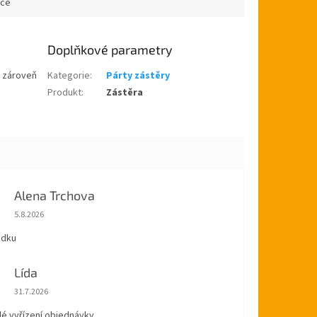
ace
Doplňkové parametry
a zároveň
Kategorie
:
Párty zástěry
Produkt
:
Zástěra
Alena Trchova
Hodnocení obchodu je 5 z 5 hvězdiček.
5.8.2026
ádku
Lída
Hodnocení obchodu je 5 z 5 hvězdiček.
31.7.2026
lé vyřízení objednávky