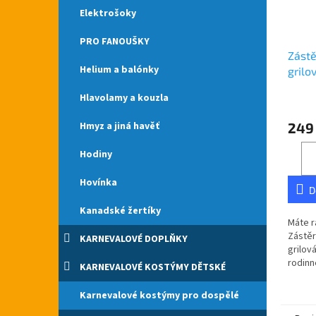
Elektrošoky
PRO FANOUŠKY
Zástě
Helium a balónky
grilo
Hlavolamy a kouzla
Hmyz a jiná havěť
249
Hodiny
Hovínka
D
Kanadské žertíky
Máte r
Zástěr
KARNEVALOVÉ DOPLŇKY
grilová
rodinn
KARNEVALOVÉ KOSTÝMY DĚTSKÉ
cb.cz.
České 
Karnevalové kostýmy pro dospělé
kapsou