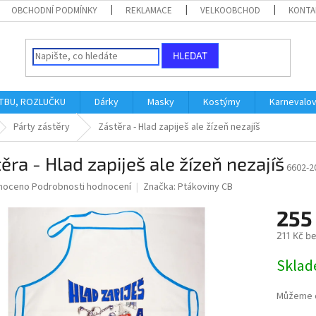
OBCHODNÍ PODMÍNKY
REKLAMACE
VELKOOBCHOD
KONTA
HLEDAT
ATBU, ROZLUČKU
Dárky
Masky
Kostýmy
Karnevalo
Párty zástěry
Zástěra - Hlad zapiješ ale žízeň nezajíš
ěra - Hlad zapiješ ale žízeň nezajíš
6602-2
né
noceno
Podrobnosti hodnocení
Značka:
Ptákoviny CB
ní
255
u
211 Kč b
Měrná
Skla
cena:
ek.
Můžeme d