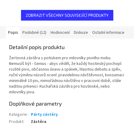
ZOBRAZIT VŠECHNY SOUVISEJÍCÍ PRODUKTY
Popis
Podobné (12)
Hodnocení
Diskuze
Ostatní informace
Detailní popis produktu
Žertovná zástěra s potiskem pro milovníky pivního moku.
Nemusíš být - Genius - abys věděl, že každý hostinský:pochopí:
rozlité pivo, občasnou únavu a spánek, hlasitou debatu a zpěv,
ruční výměnu názorů ocení: pravidelnou návštěvnost, konzumaci
minimálně 10 piv, mimořádnou návštěvu v pracovní době, stále
naditou prkenici Kuchařská zástěra pro hostinské, nebo
milovníky piva.
Doplňkové parametry
Kategorie
:
Párty zástěry
Produkt
:
Zástěra