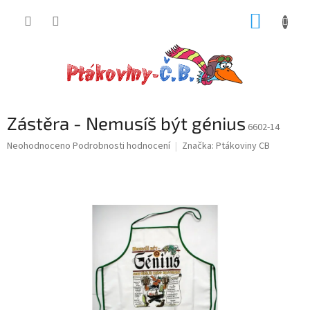
Přejít
NÁKUP
na
obsah
KOŠÍK
Zástěra - Nemusíš být génius
6602-14
Průměrné
Neohodnoceno
Podrobnosti hodnocení
Značka:
Ptákoviny CB
hodnocení
produktu
je
0,0
z
5
hvězdiček.