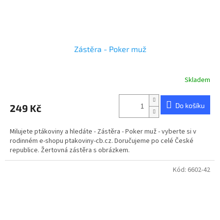
Zástěra - Poker muž
Skladem
Průměrné
hodnocení
produktu
Do košíku
249 Kč
je
5,0
z
Milujete ptákoviny a hledáte - Zástěra - Poker muž - vyberte si v
5
rodinném e-shopu ptakoviny-cb.cz. Doručujeme po celé České
hvězdiček.
republice. Žertovná zástěra s obrázkem.
Kód:
6602-42