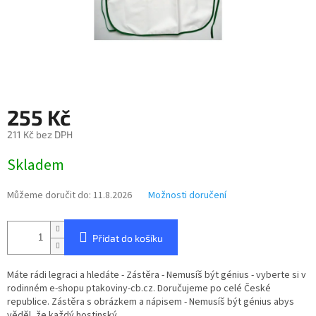
255 Kč
211 Kč bez DPH
Měrná
Skladem
cena:
Můžeme doručit do:
11.8.2026
Možnosti doručení
Přidat do košíku
Máte rádi legraci a hledáte - Zástěra - Nemusíš být génius - vyberte si v
rodinném e-shopu ptakoviny-cb.cz. Doručujeme po celé České
republice. Zástěra s obrázkem a nápisem - Nemusíš být génius abys
věděl, že každý hostinský...