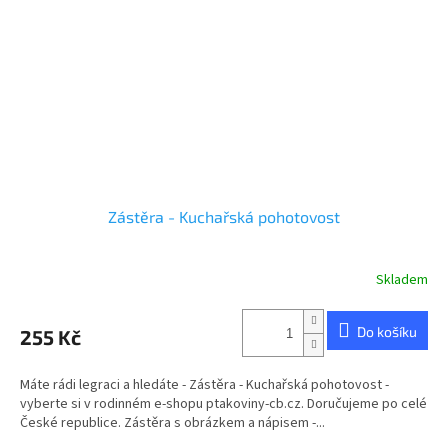
Zástěra - Kuchařská pohotovost
Skladem
Průměrné
hodnocení
produktu
Do košíku
255 Kč
je
5,0
z
Máte rádi legraci a hledáte - Zástěra - Kuchařská pohotovost -
5
vyberte si v rodinném e-shopu ptakoviny-cb.cz. Doručujeme po celé
hvězdiček.
České republice. Zástěra s obrázkem a nápisem -...