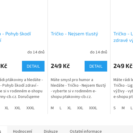
o - Pohyb škodí
Tričko - Nejsem tlustý
Tričko - 
í
zdravé v
do 14 dnů
do 14 dnů
 Kč
249 Kč
249 Kč
DETAIL
DETAIL
ádi ptákoviny a hledáte -
Máte smysl pro humor a
Máte rádi l
 - Pohyb škodí zdraví -
hledáte - Tričko - Nejsem tlustý
Tričko - Li
e si v rodinném e-shopu
- vyberte si v rodinném e-
výživy - vy
iny-cb.cz. Doručujeme
shopu ptakoviny-cb.cz.
e-shopu pt
é České republice.
Doručujeme po celé České
Doručujem
 s nápisem - Pohyb
XL
XXL
XXXL
republice. Tričko s nápisem -
M
L
XL
XXL
XXXL
republice.
S
M
L
.
Nejsem tlustý!...
a...
s
Hodnocení
Diskuze
Ostatní informace