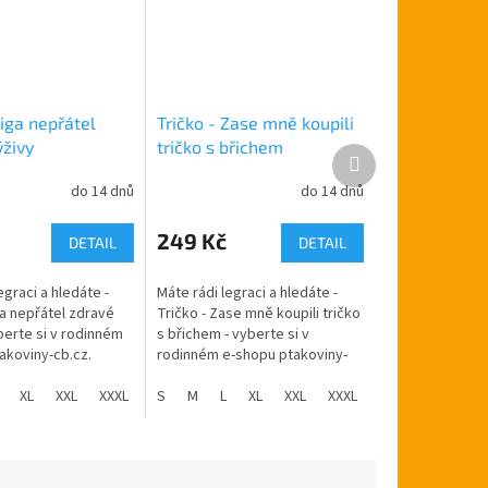
Liga nepřátel
Tričko - Zase mně koupili
ýživy
tričko s břichem
Další
produkt
do 14 dnů
do 14 dnů
249 Kč
DETAIL
DETAIL
egraci a hledáte -
Máte rádi legraci a hledáte -
ga nepřátel zdravé
Tričko - Zase mně koupili tričko
berte si v rodinném
s břichem - vyberte si v
akoviny-cb.cz.
rodinném e-shopu ptakoviny-
e po celé České
cb.cz. Doručujeme po celé
 Tričko s obrázkem
XL
XXL
XXXL
České republice. Tričko s
S
M
L
XL
XXL
XXXL
nápisem -...