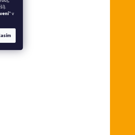
ebu),
í).
vení
" v
lasím