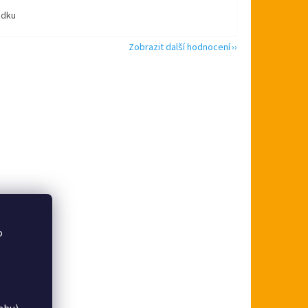
ádku
Zobrazit další hodnocení
o