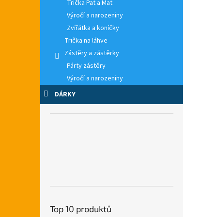
Trička Pat a Mat
Výročí a narozeniny
Zvířátka a koníčky
Trička na láhve
Zástěry a zástěrky
Párty zástěry
Výročí a narozeniny
DÁRKY
Top 10 produktů