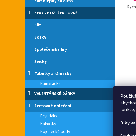
Samolepky na auto
Rych
SEXY ZBOŽÍ ŽERTOVNÉ
Sliz
Sošky
Společenské hry
Svíčky
Tabulky a rámečky
Kamarádka
VALENTÝNSKÉ DÁRKY
Používá
abychom
Žertovné oblečení
funkce,
Bryndáky
Díky v
Kalhotky
Kojenecké body