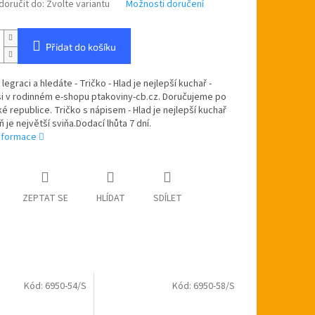
oručit do:
Zvolte variantu
Možnosti doručení
Přidat do košíku
legraci a hledáte - Tričko - Hlad je nejlepší kuchař -
si v rodinném e-shopu ptakoviny-cb.cz. Doručujeme po
é republice. Tričko s nápisem - Hlad je nejlepší kuchař
eň je největší sviňa.Dodací lhůta 7 dní.
informace
ZEPTAT SE
HLÍDAT
SDÍLET
Kód:
6950-54/S
Kód:
6950-58/S