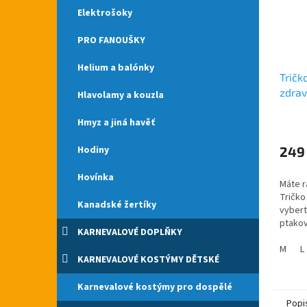
Elektrošoky
PRO FANOUŠKY
Helium a balónky
Tričk
zdrav
Hlavolamy a kouzla
Hmyz a jiná havěť
Hodiny
249
Hovínka
Máte r
Tričko
Kanadské žertíky
vybert
ptakov
KARNEVALOVÉ DOPLŇKY
po cel
Tričko
M
L
KARNEVALOVÉ KOSTÝMY DĚTSKÉ
škodí..
Karnevalové kostýmy pro dospělé
Popi