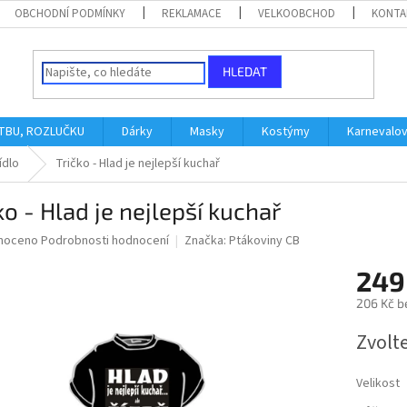
OBCHODNÍ PODMÍNKY
REKLAMACE
VELKOOBCHOD
KONTA
HLEDAT
ATBU, ROZLUČKU
Dárky
Masky
Kostýmy
Karnevalo
ídlo
Tričko - Hlad je nejlepší kuchař
ko - Hlad je nejlepší kuchař
né
noceno
Podrobnosti hodnocení
Značka:
Ptákoviny CB
ní
249
u
206 Kč b
Měrná
Zvolt
cena:
ek.
Velikost