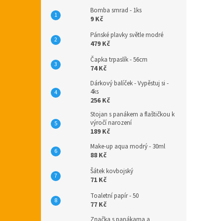
Bomba smrad - 1ks
9 Kč
Pánské plavky světle modré
479 Kč
Čapka trpaslík - 56cm
74 Kč
Dárkový balíček - Vypěstuj si -
4ks
256 Kč
Stojan s panákem a flaštičkou k
výročí narození
189 Kč
Make-up aqua modrý - 30ml
88 Kč
Šátek kovbojský
71 Kč
Toaletní papír - 50
77 Kč
Značka s panákama a