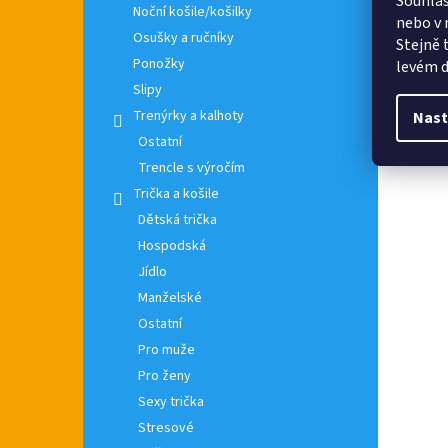
Souhlas
Noční košile/košilky
nebo v 
Osušky a ručníky
Stejně 
Ponožky
levém d
Slipy
Trenýrky a kalhoty
Nast
Ostatní
Trencle s výročím
Trička a košile
Dětská trička
Hospodská
Jídlo
Manželské
Ostatní
Pro muže
Pro ženy
Sexy trička
Stresové