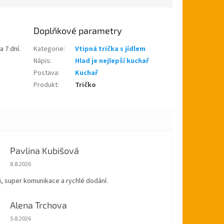
Doplňkové parametry
a 7 dní.
Kategorie
:
Vtipná trička s jídlem
Nápis
:
Hlad je nejlepší kuchař
Postava
:
Kuchař
Produkt
:
Tričko
Pavlina Kubišová
Hodnocení obchodu je 5 z 5 hvězdiček.
8.8.2026
, super komunikace a rychlé dodání.
Alena Trchova
Hodnocení obchodu je 5 z 5 hvězdiček.
5.8.2026