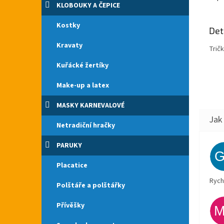
KLOBOUKY A ČEPICE
Kostky
Det
Kravaty
Tričk
Kuřácké žertíky
Make-up a latex
MASKY KARNEVALOVÉ
Netradiční hračky
PARUKY
Placatice
Rych
Polštáře a polštářky
Přívěšky