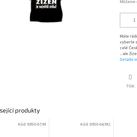
Můžeme d
Máte rádi 
vyberte 
celé Česk
...ale žíz
Detailní 
TISK
sející produkty
Kód:
6950-67/M
Kód:
6950-64/M2