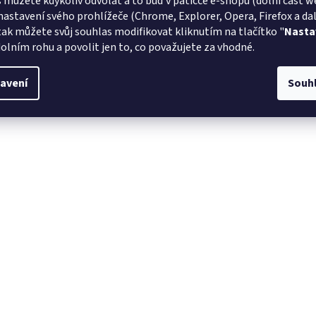
 můžete kdykoliv odvolat a to buď v patičce e-shopu (dolní část w
nastavení svého prohlížeče (Chrome, Explorer, Opera, Firefox a dalš
tak můžete svůj souhlas modifikovat kliknutím na tlačítko "
Nasta
olním rohu a povolit jen to, co považujete za vhodné.
avení
Souh