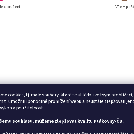
lé doručení
Vše v poř
me cookies, tj. malé soubory, které se ukládají ve tvým prohlížeči,
 ti umožnili pohodlné prohlížení webu a neustále zlepšovali jeh
 výkon a použitelnost.
ašemu souhlasu, můžeme zlepšovat kvalitu Ptákovny-ČB.