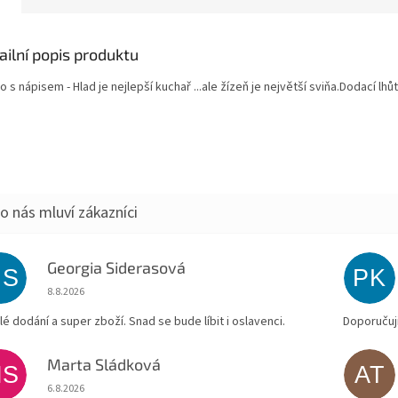
ailní popis produktu
o s nápisem - Hlad je nejlepší kuchař ...ale žízeň je největší sviňa.Dodací lhůt
Georgia Siderasová
GS
PK
Hodnocení obchodu je 5 z 5 hvězdiček.
8.8.2026
lé dodání a super zboží. Snad se bude líbit i oslavenci.
Doporučuji
Marta Sládková
MS
AT
Hodnocení obchodu je 5 z 5 hvězdiček.
6.8.2026