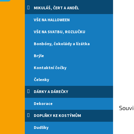
n
e
MIKULÁŠ, ČERT A ANDĚL
l
VŠE NA HALLOWEEN
VŠE NA SVATBU, ROZLUČKU
Bonbóny, čokolády a lízátka
Brýle
Kontaktní čočky
Čelenky
DÁRKY A DÁREČKY
Dekorace
Souvi
DOPLŇKY KE KOSTÝMŮM
Dudlíky