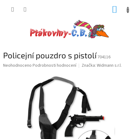
Přejít
NÁKUP
na
obsah
KOŠÍK
Policejní pouzdro s pistolí
704116
Průměrné
Neohodnoceno
Podrobnosti hodnocení
Značka:
Widmann s.r.l.
hodnocení
produktu
je
0,0
z
5
hvězdiček.