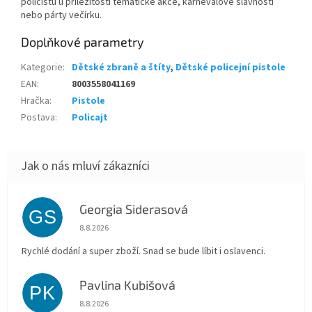
policistů u příležitosti tématické akce, karnevalové slavnosti
nebo párty večírku.
Doplňkové parametry
Kategorie
:
Dětské zbraně a štíty
,
Dětské policejní pistole
EAN
:
8003558041169
Hračka
:
Pistole
Postava
:
Policajt
Georgia Siderasová
GS
Hodnocení obchodu je 5 z 5 hvězdiček.
8.8.2026
Rychlé dodání a super zboží. Snad se bude líbit i oslavenci.
Pavlina Kubišová
PK
Hodnocení obchodu je 5 z 5 hvězdiček.
8.8.2026