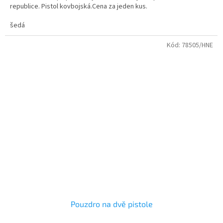
republice. Pistol kovbojská.Cena za jeden kus.
hvězdiček.
šedá
Kód:
78505/HNE
Pouzdro na dvě pistole