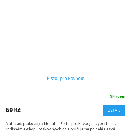
Pistol pro kovboje
Skladem
Průměrné
hodnocení
produktu
69 Kč
DETAIL
je
5,0
Máte rádi ptákoviny a hledáte - Pistol pro kovboje - vyberte si v
z
rodinném e-shopu ptakoviny-cb.cz. Doručujeme po celé České
5