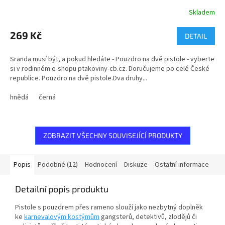
Skladem
269 Kč
DETAIL
Sranda musí být, a pokud hledáte - Pouzdro na dvě pistole - vyberte
si v rodinném e-shopu ptakoviny-cb.cz. Doručujeme po celé České
republice. Pouzdro na dvě pistole.Dva druhy...
hnědá
černá
ZOBRAZIT VŠECHNY SOUVISEJÍCÍ PRODUKTY
Popis
Podobné (12)
Hodnocení
Diskuze
Ostatní informace
Detailní popis produktu
Pistole s pouzdrem přes rameno slouží jako nezbytný doplněk
ke
karnevalovým kostýmům
gangsterů, detektivů, zlodějů či