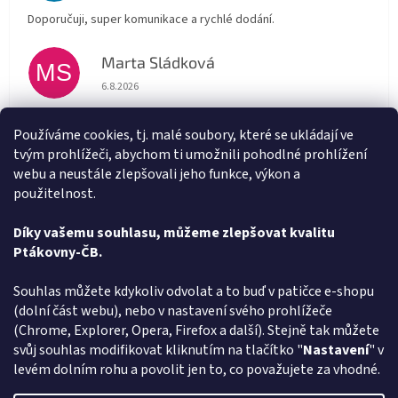
Doporučuji, super komunikace a rychlé dodání.
Marta Sládková
MS
Hodnocení obchodu je 5 z 5 hvězdiček.
6.8.2026
Rychlé doručení
Používáme cookies, tj. malé soubory, které se ukládají ve
tvým prohlížeči, abychom ti umožnili pohodlné prohlížení
Alena Trchova
AT
webu a neustále zlepšovali jeho funkce, výkon a
Hodnocení obchodu je 5 z 5 hvězdiček.
5.8.2026
použitelnost.
Vše v pořádku
Díky vašemu souhlasu, můžeme zlepšovat kvalitu
Ptákovny-ČB.
Zobrazit další hodnocení
Z
Souhlas můžete kdykoliv odvolat a to buď v patičce e-shopu
á
(dolní část webu), nebo v nastavení svého prohlížeče
Způsob ověřování recenzí
p
(Chrome, Explorer, Opera, Firefox a další). Stejně tak můžete
a
svůj souhlas modifikovat kliknutím na tlačítko "
Nastavení
" v
t
levém dolním rohu a povolit jen to, co považujete za vhodné.
í