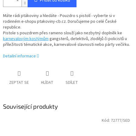
Máte rádi ptákoviny a hledáte - Pouzdro s pistolí - vyberte si v
rodinném e-shopu ptakoviny-cb.cz. Doručujeme po celé České
republice.
Pistole s pouzdrem přes rameno slouží jako nezbytný doplněk ke
karnevalovým kostýmům
gangsterů, detektivů, zlodějů či policistů u
příležitosti tématické akce, karnevalové slavnosti nebo párty večírku.
Detailní informace
ZEPTAT SE
HLÍDAT
SDÍLET
Související produkty
Kód:
72777/SED