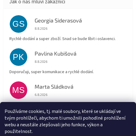
Georgia Siderasová
GS
Hodnocení obchodu je 5 z 5 hvězdiček.
8.8.2026
Rychlé dodání a super zboží. Snad se bude líbit i oslavenci.
Pavlina Kubišová
PK
Hodnocení obchodu je 5 z 5 hvězdiček.
8.8.2026
Doporučuji, super komunikace a rychlé dodání.
Marta Sládková
MS
Hodnocení obchodu je 5 z 5 hvězdiček.
6.8.2026
Rychlé doručení
Používáme cookies, tj. malé soubory, které se ukládají ve
tvým prohlížeči, abychom ti umožnili pohodlné prohlížení
Alena Trchova
AT
webu a neustále zlepšovali jeho funkce, výkon a
Hodnocení obchodu je 5 z 5 hvězdiček.
5.8.2026
použitelnost.