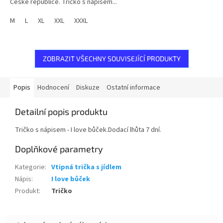
České republice. Tričko s nápisem...
M
L
XL
XXL
XXXL
ZOBRAZIT VŠECHNY SOUVISEJÍCÍ PRODUKTY
Popis
Hodnocení
Diskuze
Ostatní informace
Detailní popis produktu
Tričko s nápisem - I love bůček.Dodací lhůta 7 dní.
Doplňkové parametry
Kategorie
:
Vtipná trička s jídlem
Nápis
:
I love bůček
Produkt
:
Tričko