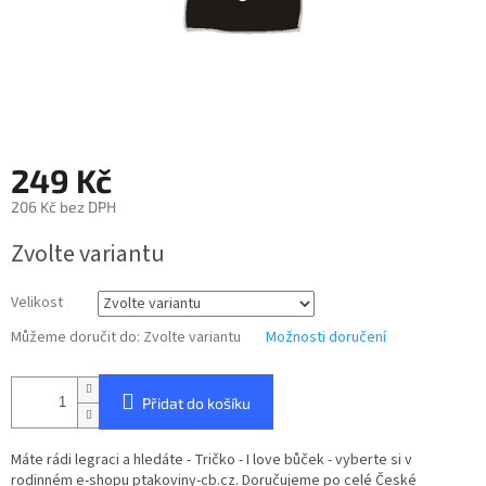
249 Kč
206 Kč bez DPH
Měrná
Zvolte variantu
cena:
Velikost
Můžeme doručit do:
Zvolte variantu
Možnosti doručení
Přidat do košíku
Máte rádi legraci a hledáte - Tričko - I love bůček - vyberte si v
rodinném e-shopu ptakoviny-cb.cz. Doručujeme po celé České