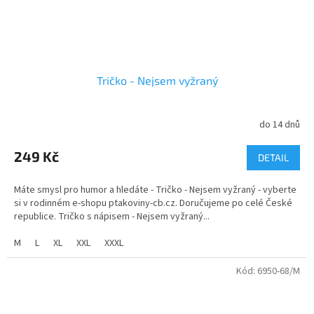
Tričko - Nejsem vyžraný
do 14 dnů
249 Kč
DETAIL
Máte smysl pro humor a hledáte - Tričko - Nejsem vyžraný - vyberte
si v rodinném e-shopu ptakoviny-cb.cz. Doručujeme po celé České
republice. Tričko s nápisem - Nejsem vyžraný...
M
L
XL
XXL
XXXL
Kód:
6950-68/M