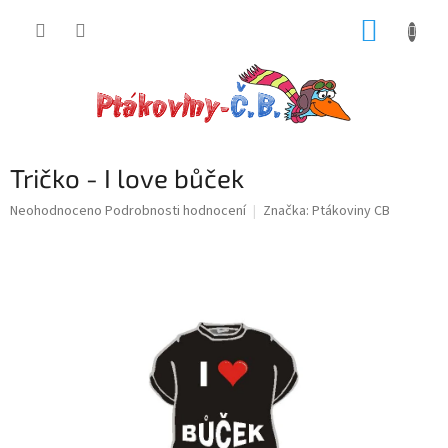
Přejít
NÁKUP
na
obsah
KOŠÍK
Tričko - I love bůček
Průměrné
Neohodnoceno
Podrobnosti hodnocení
Značka:
Ptákoviny CB
hodnocení
produktu
je
0,0
z
5
hvězdiček.