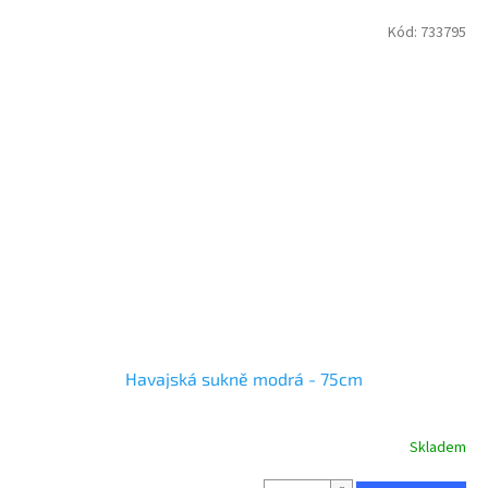
Kód:
733795
Havajská sukně modrá - 75cm
Skladem
Průměrné
hodnocení