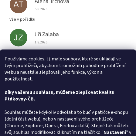
Alena Trchova
AT
Hodnocení obchodu je 5 z 5 hvězdiček.
5.8.2026
Vše v pořádku
Jiří Zalaba
JZ
Hodnocení obchodu je 5 z 5 hvězdiček.
1.8.2026
Rychlé dodání zboží super
Používáme cookies, tj. malé soubory, které se ukládají ve
tvým prohlížeči, abychom ti umožnili pohodlné prohlížení
Lída
L
webu a neustále zlepšovali jeho funkce, výkon a
Hodnocení obchodu je 5 z 5 hvězdiček.
31.7.2026
použitelnost.
Velmi rychlé vyřízení objednávky
Díky vašemu souhlasu, můžeme zlepšovat kvalitu
Ptákovny-ČB.
Zobrazit další hodnocení
Z
Souhlas můžete kdykoliv odvolat a to buď v patičce e-shopu
á
(dolní část webu), nebo v nastavení svého prohlížeče
Způsob ověřování recenzí
p
(Chrome, Explorer, Opera, Firefox a další). Stejně tak můžete
a
svůj souhlas modifikovat kliknutím na tlačítko "
Nastavení
" v