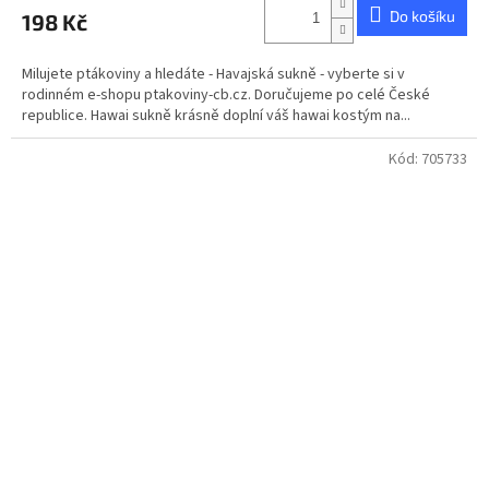
produktu
Do košíku
198 Kč
je
5,0
z
Milujete ptákoviny a hledáte - Havajská sukně - vyberte si v
5
rodinném e-shopu ptakoviny-cb.cz. Doručujeme po celé České
hvězdiček.
republice. Hawai sukně krásně doplní váš hawai kostým na...
Kód:
705733