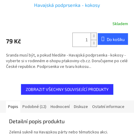
Havajská podprsenka - kokosy
Skladem
Průměrné
hodnocení
produktu
Do košíku
79 Kč
je
5,0
z
Sranda musí být, a pokud hledáte - Havajská podprsenka - kokosy -
5
vyberte si v rodinném e-shopu ptakoviny-cb.cz. Doručujeme po celé
hvězdiček.
České republice. Podprsenka ve tvaru kokosu...
ZOBRAZIT VŠECHNY SOUVISEJÍCÍ PRODUKTY
Popis
Podobné (12)
Hodnocení
Diskuze
Ostatní informace
Detailní popis produktu
Zelená sukně na Havajskou párty nebo tématickou akci.