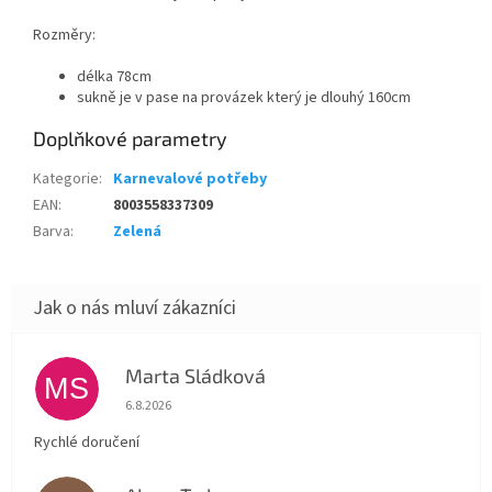
Rozměry:
délka 78cm
sukně je v pase na provázek který je dlouhý 160cm
Doplňkové parametry
Kategorie
:
Karnevalové potřeby
EAN
:
8003558337309
Barva
:
Zelená
Marta Sládková
MS
Hodnocení obchodu je 5 z 5 hvězdiček.
6.8.2026
Rychlé doručení