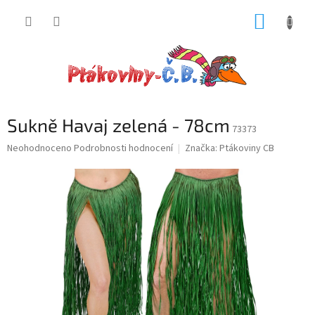
Přejít
NÁKUP
na
obsah
KOŠÍK
Sukně Havaj zelená - 78cm
73373
Průměrné
Neohodnoceno
Podrobnosti hodnocení
Značka:
Ptákoviny CB
hodnocení
produktu
je
0,0
z
5
hvězdiček.