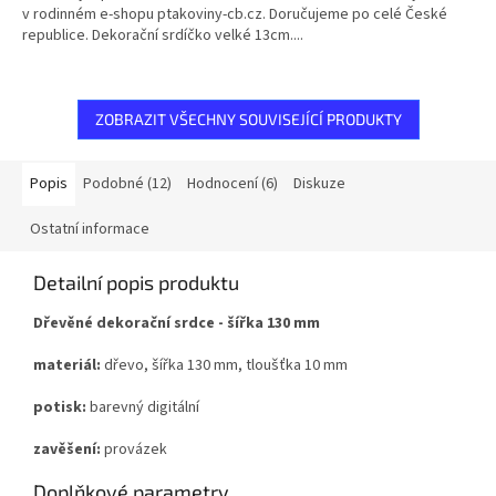
v rodinném e-shopu ptakoviny-cb.cz. Doručujeme po celé České
republice. Dekorační srdíčko velké 13cm....
ZOBRAZIT VŠECHNY SOUVISEJÍCÍ PRODUKTY
Popis
Podobné (12)
Hodnocení (6)
Diskuze
Ostatní informace
Detailní popis produktu
Dřevěné dekorační srdce - šířka 130 mm
materiál:
dřevo, šířka 130 mm, tloušťka 10 mm
potisk:
barevný digitální
zavěšení:
provázek
Doplňkové parametry