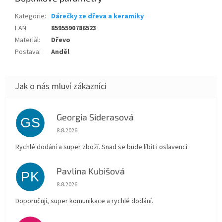
Kategorie
:
Dárečky ze dřeva a keramiky
EAN
:
8595590786523
Materiál
:
Dřevo
Postava
:
Anděl
Georgia Siderasová
GS
Hodnocení obchodu je 5 z 5 hvězdiček.
8.8.2026
Rychlé dodání a super zboží. Snad se bude líbit i oslavenci.
Pavlina Kubišová
PK
Hodnocení obchodu je 5 z 5 hvězdiček.
8.8.2026
Doporučuji, super komunikace a rychlé dodání.