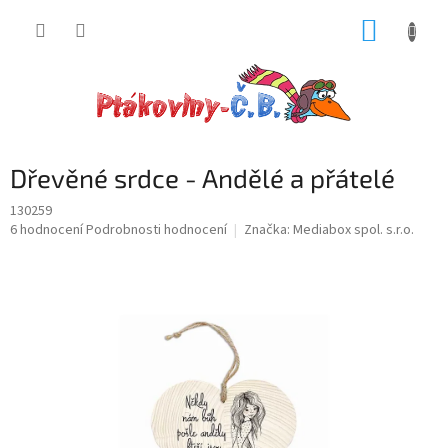
Přejít
NÁKUP
na
obsah
KOŠÍK
Dřevěné srdce - Andělé a přátelé
130259
Průměrné
6 hodnocení
Podrobnosti hodnocení
Značka:
Mediabox spol. s.r.o.
hodnocení
produktu
je
5,0
z
5
hvězdiček.