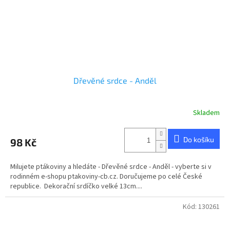
Dřevěné srdce - Anděl
Skladem
Průměrné
hodnocení
produktu
Do košíku
98 Kč
je
5,0
z
Milujete ptákoviny a hledáte - Dřevěné srdce - Anděl - vyberte si v
5
rodinném e-shopu ptakoviny-cb.cz. Doručujeme po celé České
hvězdiček.
republice. Dekorační srdíčko velké 13cm....
Kód:
130261