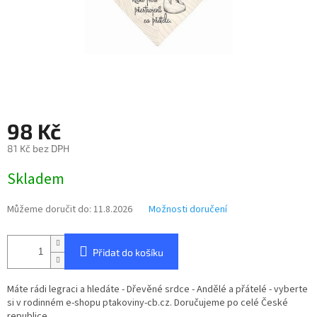
98 Kč
81 Kč bez DPH
Měrná
Skladem
cena:
Můžeme doručit do:
11.8.2026
Možnosti doručení
Přidat do košíku
Máte rádi legraci a hledáte - Dřevěné srdce - Andělé a přátelé - vyberte
si v rodinném e-shopu ptakoviny-cb.cz. Doručujeme po celé České
republice.