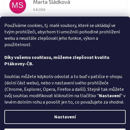
Marta Sládková
MS
Hodnocení obchodu je 5 z 5 hvězdiček.
6.8.2026
Rychlé doručení
Používáme cookies, tj. malé soubory, které se ukládají ve
tvým prohlížeči, abychom ti umožnili pohodlné prohlížení
Alena Trchova
AT
webu a neustále zlepšovali jeho funkce, výkon a
Hodnocení obchodu je 5 z 5 hvězdiček.
5.8.2026
použitelnost.
Vše v pořádku
Díky vašemu souhlasu, můžeme zlepšovat kvalitu
Ptákovny-ČB.
Zobrazit další hodnocení
Z
Souhlas můžete kdykoliv odvolat a to buď v patičce e-shopu
á
(dolní část webu), nebo v nastavení svého prohlížeče
Způsob ověřování recenzí
p
(Chrome, Explorer, Opera, Firefox a další). Stejně tak můžete
a
svůj souhlas modifikovat kliknutím na tlačítko "
Nastavení
" v
t
levém dolním rohu a povolit jen to, co považujete za vhodné.
í
Vytvořil Shoptet
Nastavení