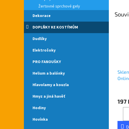
Žertovné sprchové gely
Souvi
Dekorace
DOPLŇKY KE KOSTÝMŮM
Dudlíky
Elektrošoky
PRO FANOUŠKY
Sklen
Helium a balónky
Onlin
Hlavolamy a kouzla
Průmě
hodno
Hmyz a jiná havěť
197 
produ
je
Hodiny
5,0
z
Hovínka
5
D