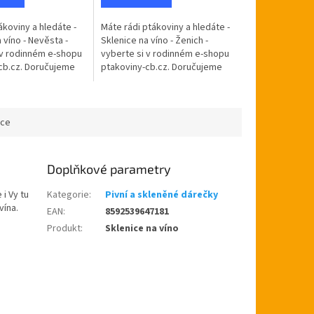
ákoviny a hledáte -
Máte rádi ptákoviny a hledáte -
 víno - Nevěsta -
Sklenice na víno - Ženich -
 v rodinném e-shopu
vyberte si v rodinném e-shopu
cb.cz. Doručujeme
ptakoviny-cb.cz. Doručujeme
ské republice. Čeká
po celé České republice. Čeká
dku, kolegyni...
Vašeho kamaráda, kolegu
nebo...
ace
Doplňkové parametry
i Vy tu
Kategorie
:
Pivní a skleněné dárečky
vína.
EAN
:
8592539647181
Produkt
:
Sklenice na víno