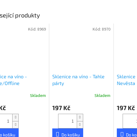
sející produkty
Kód:
8969
Kód:
8970
ice na víno -
Sklenice na víno - Tahle
Sklenice 
e/Offline
párty
Nevěsta
Skladem
Skladem
rné
cení
Kč
197 Kč
197 Kč
ktu
o košíku
Do košíku
Do ko