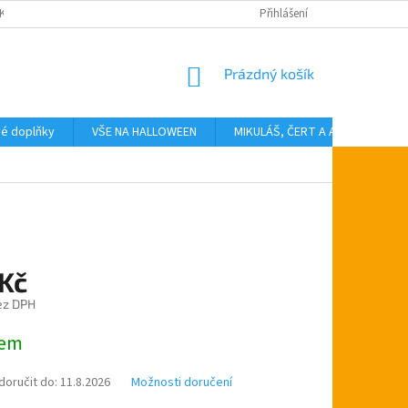
KTY
Přihlášení
NÁKUPNÍ
Prázdný košík
KOŠÍK
vé doplňky
VŠE NA HALLOWEEN
MIKULÁŠ, ČERT A ANDĚL
T
 Kč
ez DPH
dem
oručit do:
11.8.2026
Možnosti doručení