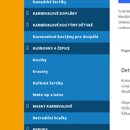
hvězdi
Kanadské žertíky
Sranda
KARNEVALOVÉ DOPLŇKY
hledáte
Online/
KARNEVALOVÉ KOSTÝMY DĚTSKÉ
rodinn
cb.cz.
Karnevalové kostýmy pro dospělé
České 
dárek k
KLOBOUKY A ČEPICE
Popi
Kostky
Det
Kravaty
Krás
Kuřácké žertíky
svoji
Vhod
Make-up a latex
Obje
MASKY KARNEVALOVÉ
Výšk
Šířk
Netradiční hračky
PARUKY