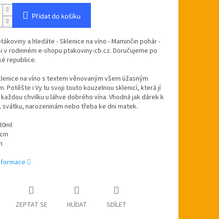
Přidat do košíku
ptákoviny a hledáte - Sklenice na víno - Maminčin pohár -
si v rodinném e-shopu ptakoviny-cb.cz. Doručujeme po
ké republice.
klenice na víno s textem věnovaným všem úžasným
 Potěšte i Vy tu svoji touto kouzelnou sklenicí, která jí
 každou chvilku u láhve dobrého vína. Vhodná jak dárek k
 svátku, narozeninám nebo třeba ke dni matek.
30ml
0cm
m
informace
ZEPTAT SE
HLÍDAT
SDÍLET