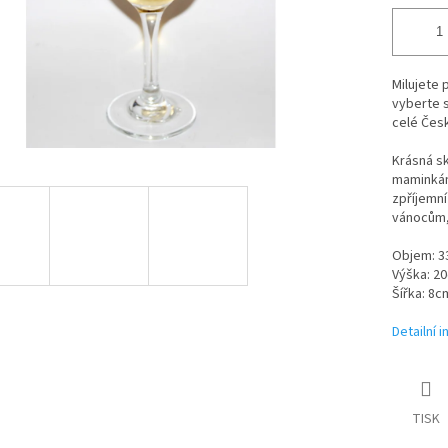
Milujete 
vyberte 
celé Čes
Krásná s
maminkám.
zpříjemní
vánocům,
Objem: 3
Výška: 2
Šířka: 8c
Detailní 
TISK