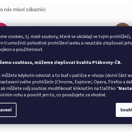
Marta Sládková
MS
AT
Hodnocení obchodu je 5 z 5 hvězdiček.
me cookies, tj. malé soubory, které se ukládají ve tvým prohlížeči,
6.8.2026
 ti umožnili pohodlné prohlížení webu a neustále zlepšovali jeh
lé doručení
Vše v poř
 výkon a použitelnost.
Jiří Zalaba
JZ
L
ašemu souhlasu, můžeme zlepšovat kvalitu Ptákovny-ČB.
Hodnocení obchodu je 5 z 5 hvězdiček.
1.8.2026
 můžete kdykoliv odvolat a to buď v patičce e-shopu (dolní část w
lé dodání zboží super
Velmi rych
nastavení svého prohlížeče (Chrome, Explorer, Opera, Firefox a dalš
tak můžete svůj souhlas modifikovat kliknutím na tlačítko "
Nasta
olním rohu a povolit jen to, co považujete za vhodné.
avení
Souh