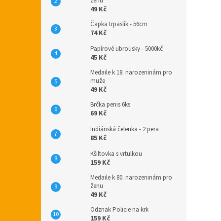
ženu
49 Kč
Čapka trpaslík - 56cm
74 Kč
Papírové ubrousky - 5000kč
45 Kč
Medaile k 18. narozeninám pro
muže
49 Kč
Brčka penis 6ks
69 Kč
Indiánská čelenka - 2 pera
85 Kč
Kšiltovka s vrtulkou
159 Kč
Medaile k 80. narozeninám pro
ženu
49 Kč
Odznak Policie na krk
159 Kč