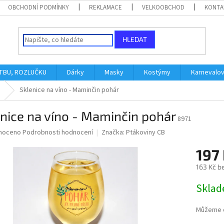
OBCHODNÍ PODMÍNKY
REKLAMACE
VELKOOBCHOD
KONTA
HLEDAT
ATBU, ROZLUČKU
Dárky
Masky
Kostýmy
Karnevalo
Sklenice na víno - Maminčin pohár
nice na víno - Maminčin pohár
8971
né
noceno
Podrobnosti hodnocení
Značka:
Ptákoviny CB
ní
197
u
163 Kč b
Měrná
Skla
cena:
ek.
Můžeme d