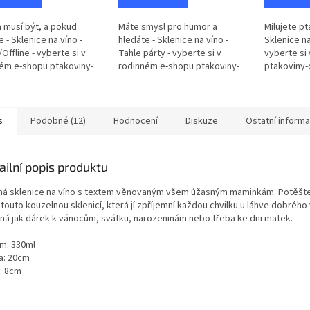
ček.
 musí být, a pokud
Máte smysl pro humor a
Milujete pt
 - Sklenice na víno -
hledáte - Sklenice na víno -
Sklenice na
Offline - vyberte si v
Tahle párty - vyberte si v
vyberte si
ém e-shopu ptakoviny-
rodinném e-shopu ptakoviny-
ptakoviny-
 Doručujeme po celé
cb.cz. Doručujeme po celé
po celé Če
republice. Skvělá jako
České republice. Hledáte
Vaši kamará
...
originální dárek k...
s
Podobné (12)
Hodnocení
Diskuze
Ostatní inform
ailní popis produktu
ná sklenice na víno s textem věnovaným všem úžasným maminkám. Potěšte 
 touto kouzelnou sklenicí, která jí zpříjemní každou chvilku u láhve dobrého 
ná jak dárek k vánocům, svátku, narozeninám nebo třeba ke dni matek.
m: 330ml
a: 20cm
a: 8cm