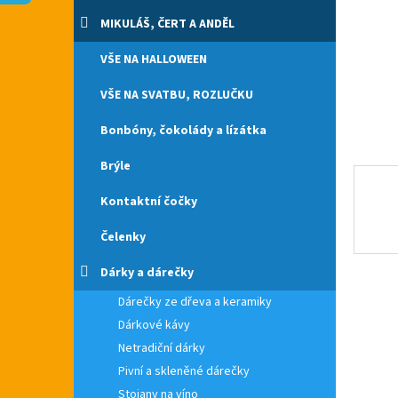
n
e
MIKULÁŠ, ČERT A ANDĚL
l
VŠE NA HALLOWEEN
VŠE NA SVATBU, ROZLUČKU
Bonbóny, čokolády a lízátka
Brýle
Kontaktní čočky
Čelenky
Dárky a dárečky
Dárečky ze dřeva a keramiky
Dárkové kávy
Netradiční dárky
Pivní a skleněné dárečky
Stojany na víno