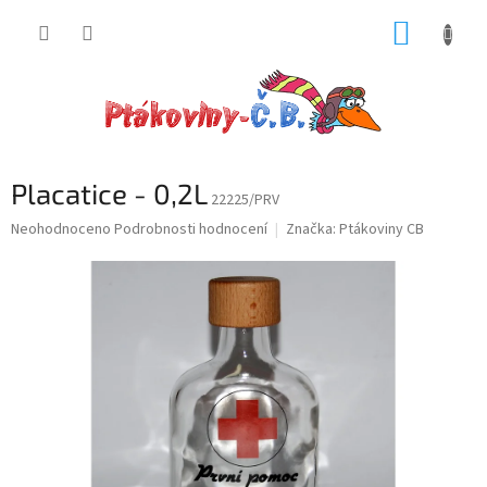
Přejít
NÁKUP
na
obsah
KOŠÍK
Placatice - 0,2L
22225/PRV
Průměrné
Neohodnoceno
Podrobnosti hodnocení
Značka:
Ptákoviny CB
hodnocení
produktu
je
0,0
z
5
hvězdiček.