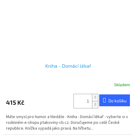
Kniha - Domácí lékař
Skladem
Průměrné
hodnocení
produktu
Do košíku
415 Kč
je
5,0
z
Máte smysl pro humor a hledáte - Kniha - Domácí lékař - vyberte si v
5
rodinném e-shopu ptakoviny-cb.cz. Doručujeme po celé České
hvězdiček.
republice. Knížka vypadá jako pravá. Na hřbetu...