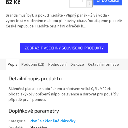
Do košíku
62 Kč
Sranda musí být, a pokud hledáte - Vtipný panák - Živá voda -
vyberte si v rodinném e-shopu ptakoviny-cb.cz. Doručujeme po celé
České republice. Hledáte originální dáreček k...
ZOBRAZIT VŠECHNY SOUVISEJÍCÍ PRODUKTY
Popis
Podobné (12)
Hodnocení
Diskuze
Ostatní informace
Detailní popis produktu
Skleněná placatice s obrázkem a nápisem velká 0,2L. Můžete
přidat jakýkoliv oblíbený nápoj oslavence a darovat pro použítí v
případě první pomoci.
Doplňkové parametry
Kategorie
:
Pivní a skleněné dárečky