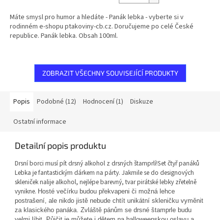
Máte smysl pro humor a hledáte - Panák lebka - vyberte si v
rodinném e-shopu ptakoviny-cb.cz. Doručujeme po celé České
republice. Panák lebka. Obsah 100ml.
ZOBRAZIT VŠECHNY SOUVISEJÍCÍ PRODUKTY
Popis
Podobné (12)
Hodnocení (1)
Diskuze
Ostatní informace
Detailní popis produktu
Drsní borci musí pít drsný alkohol z drsných štamprlí!Set čtyř panáků
Lebka je fantastickým dárkem na párty. Jakmile se do designových
skleniček nalije alkohol, nejlépe barevný, tvar pirátské lebky zřetelně
vynikne.
Hosté večírku budou překvapeni či možná lehce
postrašení, ale nikdo jistě nebude chtít unikátní skleničku vyměnit
za klasického panáka. Zvláště pánům se drsné štamprle budu
velmi líbit. Půjčit je můžete i dětem na halloweenskou oslavu a