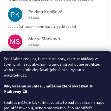
Pavlina Kubišová
PK
Hodnocení obchodu je 5 z 5 hvězdiček.
8.8.2026
Doporučuji, super komunikace a rychlé dodání.
Marta Sládková
MS
Hodnocení obchodu je 5 z 5 hvězdiček.
6.8.2026
Rychlé doručení
Používáme cookies, tj. malé soubory, které se ukládají ve
tvým prohlížeči, abychom ti umožnili pohodlné prohlížení
Alena Trchova
AT
webu a neustále zlepšovali jeho funkce, výkon a
Hodnocení obchodu je 5 z 5 hvězdiček.
5.8.2026
použitelnost.
Vše v pořádku
Díky vašemu souhlasu, můžeme zlepšovat kvalitu
Ptákovny-ČB.
Zobrazit další hodnocení
Z
Souhlas můžete kdykoliv odvolat a to buď v patičce e-shopu
á
(dolní část webu), nebo v nastavení svého prohlížeče
Způsob ověřování recenzí