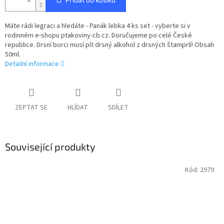
Máte rádi legraci a hledáte - Panák lebka 4 ks set - vyberte si v
rodinném e-shopu ptakoviny-cb.cz. Doručujeme po celé České
republice. Drsní borci musí pít drsný alkohol z drsných štamprlí! Obsah
50ml.
Detailní informace
ZEPTAT SE
HLÍDAT
SDÍLET
Související produkty
Kód:
2979