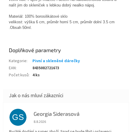
nalít jim do skleniček s lebkou dobrý nealko nápoj.
Materiál: 100% borosilikátové sklo
velikost: výška 6 cm, průměr horní 5 cm, průměr dolní 3.5 cm
.Obsah 50ml.
Doplňkové parametry
Kategorie
:
Pivní a skleněné dárečky
EAN
:
8435082721673
Počet kusů
:
4 ks
Georgia Siderasová
GS
Hodnocení obchodu je 5 z 5 hvězdiček.
8.8.2026
Rychlé dodání a super zboží. Snad se bude líbit i oslavenci.