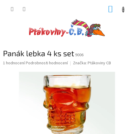
Přejít
NÁKUP
na
obsah
KOŠÍK
Panák lebka 4 ks set
9006
Průměrné
1 hodnocení
Podrobnosti hodnocení
Značka:
Ptákoviny CB
hodnocení
produktu
je
5,0
z
5
hvězdiček.