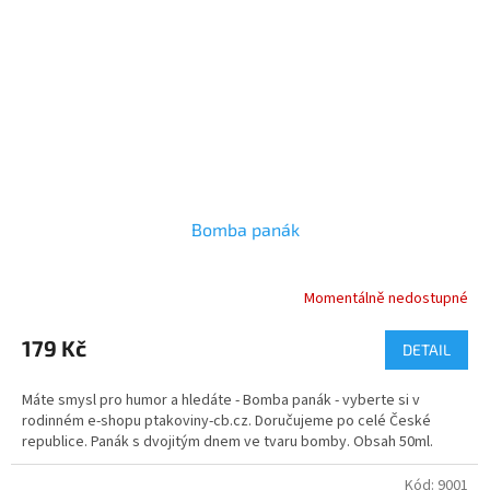
Bomba panák
Momentálně nedostupné
179 Kč
DETAIL
Máte smysl pro humor a hledáte - Bomba panák - vyberte si v
rodinném e-shopu ptakoviny-cb.cz. Doručujeme po celé České
republice. Panák s dvojitým dnem ve tvaru bomby. Obsah 50ml.
Kód:
9001