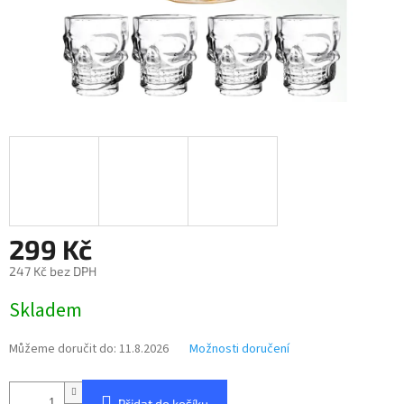
299 Kč
247 Kč bez DPH
Měrná
Skladem
cena:
Můžeme doručit do:
11.8.2026
Možnosti doručení
Přidat do košíku