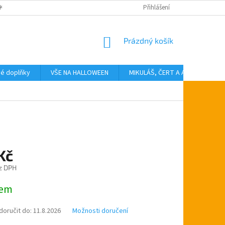
KTY
Přihlášení
NÁKUPNÍ
Prázdný košík
KOŠÍK
vé doplňky
VŠE NA HALLOWEEN
MIKULÁŠ, ČERT A ANDĚL
T
Kč
z DPH
dem
oručit do:
11.8.2026
Možnosti doručení