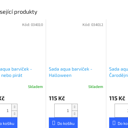
sející produkty
Kód:
034010
Kód:
034012
aqua barviček -
Sada aqua barviček -
Sada aqu
 nebo pirát
Halloween
Čarodějn
Skladem
Skladem
Kč
115 Kč
115 Kč
o košíku
Do košíku
Do ko