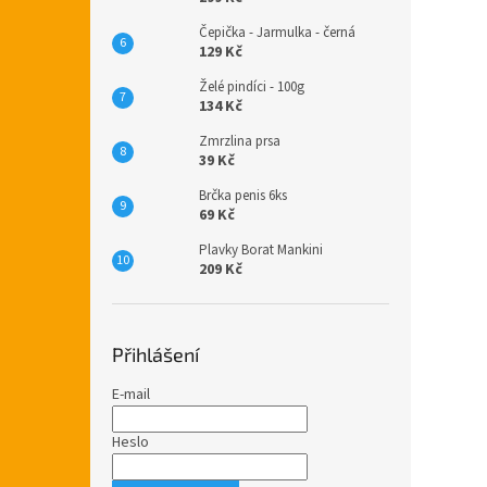
Čepička - Jarmulka - černá
129 Kč
Želé pindíci - 100g
134 Kč
Zmrzlina prsa
39 Kč
Brčka penis 6ks
69 Kč
Plavky Borat Mankini
209 Kč
Přihlášení
E-mail
Heslo