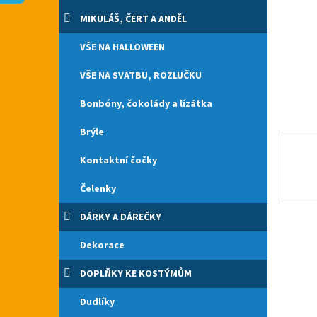
n
e
MIKULÁŠ, ČERT A ANDĚL
l
VŠE NA HALLOWEEN
VŠE NA SVATBU, ROZLUČKU
Bonbóny, čokolády a lízátka
Brýle
Kontaktní čočky
Čelenky
DÁRKY A DÁREČKY
Dekorace
DOPLŇKY KE KOSTÝMŮM
Dudlíky