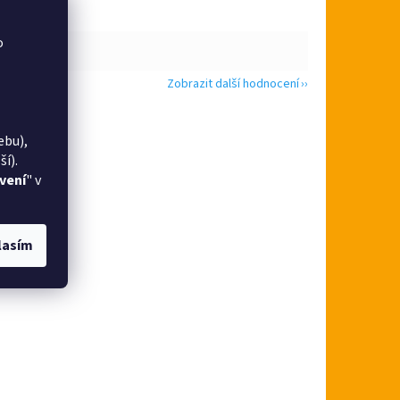
o
Zobrazit další hodnocení
ebu),
í).
vení
" v
lasím