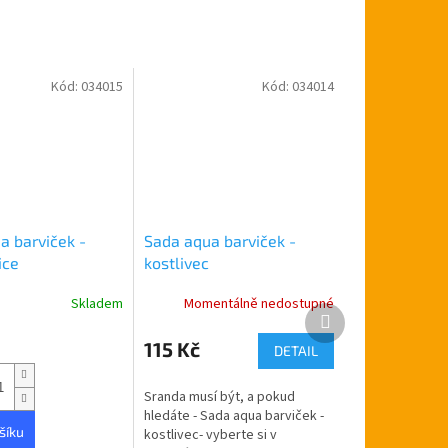
Kód:
034015
Kód:
034014
a barviček -
Sada aqua barviček -
ice
kostlivec
Skladem
Momentálně nedostupné
Další
produkt
115 Kč
DETAIL
Sranda musí být, a pokud
hledáte - Sada aqua barviček -
šíku
kostlivec- vyberte si v