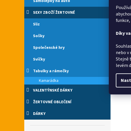
Samolepky na auto
Používá
SEXY ZBOŽÍ ŽERTOVNÉ
abychom
funkce,
Sliz
Díky v
Sošky
Souhlas
Společenské hry
nebo v 
Stejně 
Svíčky
levém d
Tabulky a rámečky
Nast
Kamarádka
VALENTÝNSKÉ DÁRKY
ŽERTOVNÉ OBLEČENÍ
DÁRKY