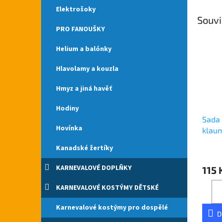
Elektrošoky
Souvi
PRO FANOUŠKY
Helium a balónky
Hlavolamy a kouzla
Hmyz a jiná havěť
Hodiny
Sada 
Hovínka
klaun
Kanadské žertíky
KARNEVALOVÉ DOPLŇKY
115 
KARNEVALOVÉ KOSTÝMY DĚTSKÉ
Karnevalové kostýmy pro dospělé
D