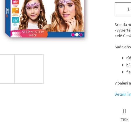
Sranda mu
- vyberte
celé Česk
Sada obsa
rů
bíl
fia
V balení 
Detailní 
TISK