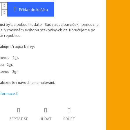
Přidat do košíku
sí být, a pokud hledáte - Sada aqua barviček - princezna
 si v rodinném e-shopu ptakoviny-cb.cz. Doručujeme po
é republice.
huje tři aqua barvy:
žovou - 2gr.
ou - 2gr.
lovou - 2gr.
naleznete i návod na namalování.
informace
ZEPTAT SE
HLÍDAT
SDÍLET