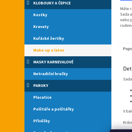
KLOBOUKY A ČEPICE
Máte r
Sada a
Kostky
nebo p
rodinn
Kravaty
cb.cz.
České 
Kuřácké žertíky
obsahuj
Popi
Make-up a latex
MASKY KARNEVALOVÉ
Det
Netradiční hračky
Sada
PARUKY
Placatice
Polštáře a polštářky
V bal
Přívěšky
Krás