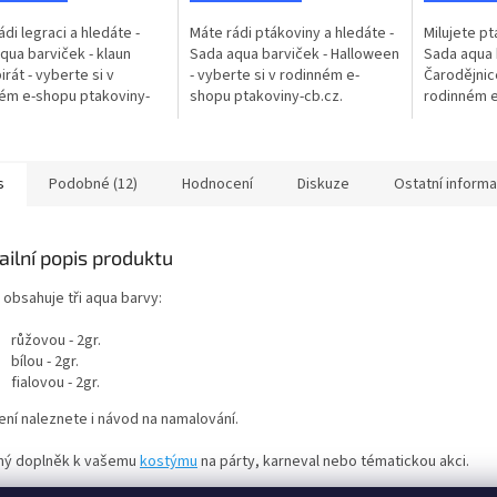
ádi legraci a hledáte -
Máte rádi ptákoviny a hledáte -
Milujete pt
qua barviček - klaun
Sada aqua barviček - Halloween
Sada aqua 
irát - vyberte si v
- vyberte si v rodinném e-
Čarodějnice
ém e-shopu ptakoviny-
shopu ptakoviny-cb.cz.
rodinném e
 Doručujeme po celé
Doručujeme po celé České
cb.cz. Dor
republice. Sada
republice. Sada obsahuje tři
České repu
e tři aqua...
aqua...
obsahuje tři
s
Podobné (12)
Hodnocení
Diskuze
Ostatní inform
ailní popis produktu
 obsahuje tři aqua barvy:
růžovou - 2gr.
bílou - 2gr.
fialovou - 2gr.
ení naleznete i návod na namalování.
ný doplněk k vašemu
kostýmu
na párty, karneval nebo tématickou akci.