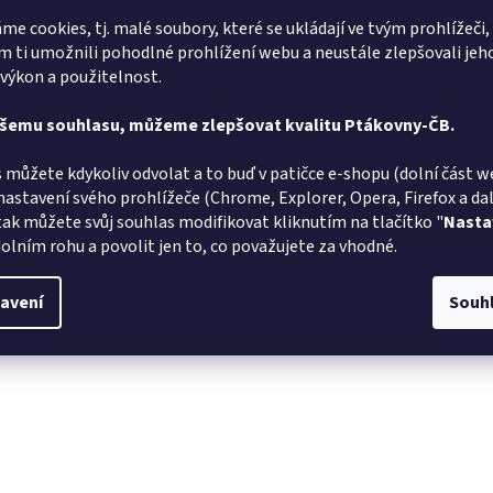
me cookies, tj. malé soubory, které se ukládají ve tvým prohlížeči,
 ti umožnili pohodlné prohlížení webu a neustále zlepšovali jeh
 výkon a použitelnost.
ašemu souhlasu, můžeme zlepšovat kvalitu Ptákovny-ČB.
 můžete kdykoliv odvolat a to buď v patičce e-shopu (dolní část w
nastavení svého prohlížeče (Chrome, Explorer, Opera, Firefox a dalš
tak můžete svůj souhlas modifikovat kliknutím na tlačítko "
Nasta
olním rohu a povolit jen to, co považujete za vhodné.
avení
Souh