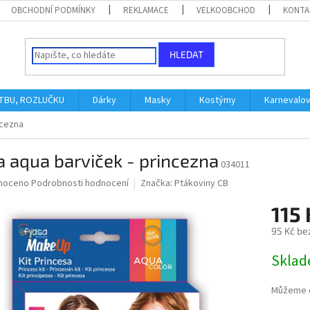
OBCHODNÍ PODMÍNKY
REKLAMACE
VELKOOBCHOD
KONTA
HLEDAT
ATBU, ROZLUČKU
Dárky
Masky
Kostýmy
Karnevalo
ncezna
 aqua barviček - princezna
034011
né
noceno
Podrobnosti hodnocení
Značka:
Ptákoviny CB
ní
115 
u
95 Kč be
Měrná
Skla
cena:
ek.
Můžeme d