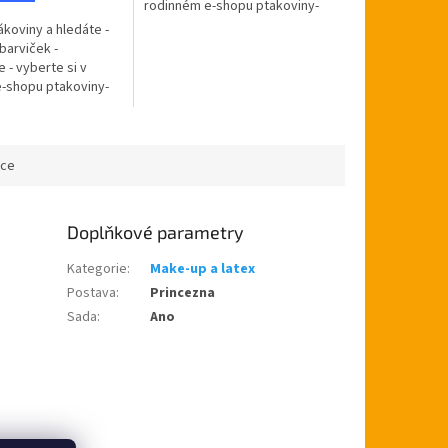
rodinném e-shopu ptakoviny-
cb.cz. Doručujeme po celé
ákoviny a hledáte -
České republice. Sada
barviček -
obsahuje tři aqua...
 - vyberte si v
-shopu ptakoviny-
učujeme po celé
blice. Sada
...
ace
Doplňkové parametry
Kategorie
:
Make-up a latex
Postava
:
Princezna
Sada
:
Ano