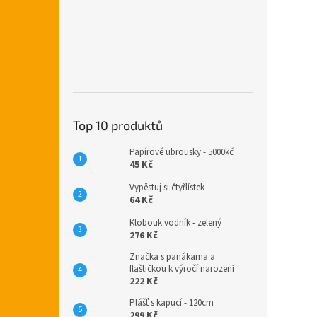
Top 10 produktů
Papírové ubrousky - 5000kč
45 Kč
Vypěstuj si čtyřlístek
64 Kč
Klobouk vodník - zelený
276 Kč
Značka s panákama a
flaštičkou k výročí narození
222 Kč
Plášť s kapucí - 120cm
299 Kč