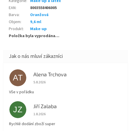
Kategorie
:
Make-up a latex
EAN
:
8003558406005
Barva
:
Oranžová
Objem
:
9,6 ml
Produkt
:
Make-up
Položka byla vyprodána…
Alena Trchova
AT
Hodnocení obchodu je 5 z 5 hvězdiček.
5.8.2026
Vše v pořádku
Jiří Zalaba
JZ
Hodnocení obchodu je 5 z 5 hvězdiček.
1.8.2026
Rychlé dodání zboží super