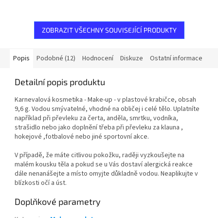
ZOBRAZIT VŠECHNY SOUVISEJÍCÍ PRODUKTY
Popis
Podobné (12)
Hodnocení
Diskuze
Ostatní informace
Detailní popis produktu
Karnevalová kosmetika - Make-up - v plastové krabičce, obsah
9,6 g. Vodou smývatelné, vhodné na obličej i celé tělo. Uplatníte
například při převleku za čerta, anděla, smrtku, vodníka,
strašidlo nebo jako doplnění třeba při převleku za klauna ,
hokejové ,fotbalové nebo jiné sportovní akce.
V případě, že máte citlivou pokožku, raději vyzkoušejte na
malém kousku těla a pokud se u Vás dostaví alergická reakce
dále nenanášejte a místo omyjte důkladně vodou. Neaplikujte v
blízkosti očí a úst.
Doplňkové parametry