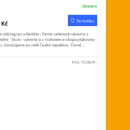
Skladem
Do košíku
 Kč
 rádi legraci a hledáte - Černé saténové rukavice s
sněmi - 55cm - vyberte si v rodinném e-shopu ptakoviny-
cz. Doručujeme po celé České republice. Černé...
Kód:
75248/M -