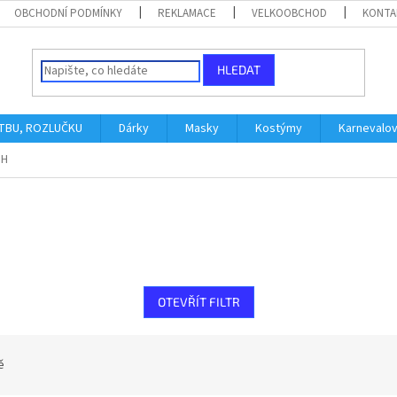
OBCHODNÍ PODMÍNKY
REKLAMACE
VELKOOBCHOD
KONTA
HLEDAT
ATBU, ROZLUČKU
Dárky
Masky
Kostýmy
Karnevalo
bH
OTEVŘÍT FILTR
ě