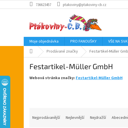
Přejít
736623457
ptakoviny@ptakoviny-cb.cz
na
obsah
Moje objednávka
PRO FANOUŠKY
VŠE NA SV
Domů
Prodávané značky
Festartikel-Müller Gm
Festartikel-Müller GmbH
Webová stránka značky:
Festartikel-Müller GmbH
Ř
a
Nejprodávanější
Nejlevnější
Nejdražší
Abecedn
z