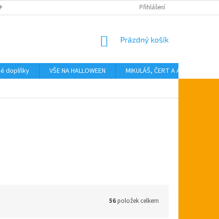
KTY
Přihlášení
NÁKUPNÍ
Prázdný košík
KOŠÍK
vé doplňky
VŠE NA HALLOWEEN
MIKULÁŠ, ČERT A ANDĚL
T
56
položek celkem