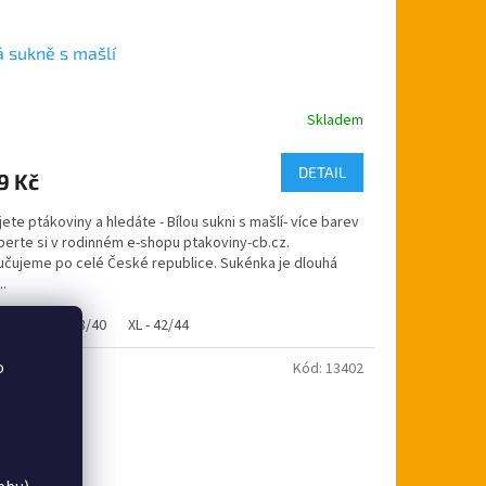
á sukně s mašlí
Skladem
DETAIL
9 Kč
jete ptákoviny a hledáte - Bílou sukni s mašlí- více barev
berte si v rodinném e-shopu ptakoviny-cb.cz.
učujeme po celé České republice. Sukénka je dlouhá
..
34/36
L - 38/40
XL - 42/44
o
Kód:
13402