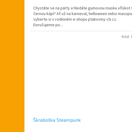
5,0
Chystáte se na párty a hledáte gumovou masku vřískot 
z
černou kápí? Ať už na karneval, helloween nebo masopu
5
vyberte si v rodinném e-shopu ptakoviny-cb.cz.
hvězdiček.
Doručujeme po...
Kód:
Škraboška Steampunk