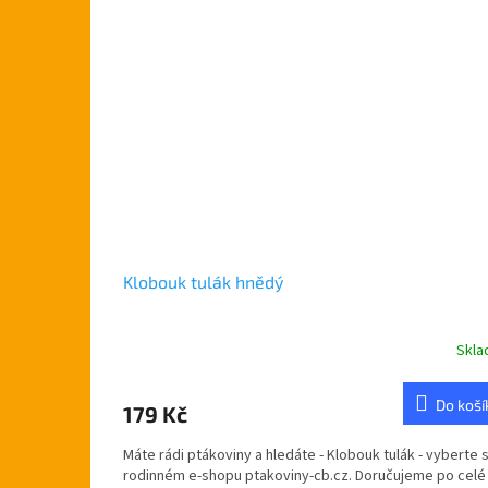
Klobouk tulák hnědý
Skl
Průměrné
hodnocení
produktu
Do koší
179 Kč
je
5,0
Máte rádi ptákoviny a hledáte - Klobouk tulák - vyberte s
z
rodinném e-shopu ptakoviny-cb.cz. Doručujeme po celé
5