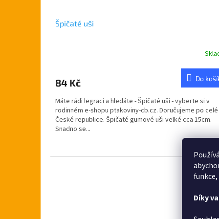
Špičaté uši
Skl
Do koší
84 Kč
Máte rádi legraci a hledáte - Špičaté uši - vyberte si v
rodinném e-shopu ptakoviny-cb.cz. Doručujeme po celé
České republice. Špičaté gumové uši velké cca 15cm.
Snadno se...
Používá
abychom
Kód:
funkce,
Díky v