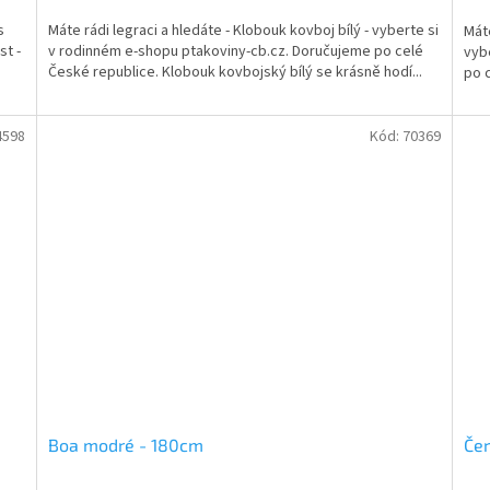
s
Máte rádi legraci a hledáte - Klobouk kovboj bílý - vyberte si
Máte
st -
v rodinném e-shopu ptakoviny-cb.cz. Doručujeme po celé
vyb
České republice. Klobouk kovbojský bílý se krásně hodí...
po 
4598
Kód:
70369
Boa modré - 180cm
Čer