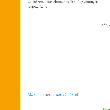
České republice. Klobouk tulák hnědý vhodný na
hvězdiček.
loupežníka,...
Kód:
Make-up neon růžový - 13ml
Skl