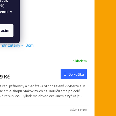
ebu),
í).
vení
" v
lasím
indr zelený - 13cm
Skladem
Do košíku
9 Kč
 rádi ptákoviny a hledáte - Cylindr zelený - vyberte si v
inném e-shopu ptakoviny-cb.cz. Doručujeme po celé
ké republice. Cylindr má obvod cca 58cm a výška je...
Kód:
11908