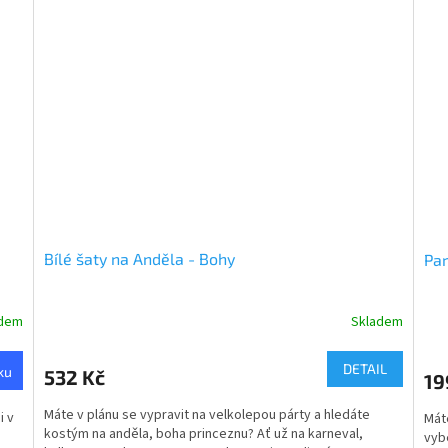
Bílé šaty na Anděla - Bohy
Par
adem
Skladem
Průměrné
hodnocení
produktu
DETAIL
ku
532 Kč
19
je
5,0
Máte v plánu se vypravit na velkolepou párty a hledáte
i v
Máte
z
kostým na anděla, boha princeznu? Ať už na karneval,
vyb
5