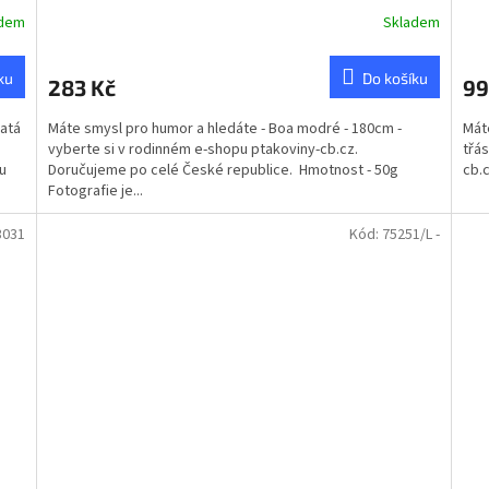
adem
Skladem
ku
Do košíku
283 Kč
99
latá
Máte smysl pro humor a hledáte - Boa modré - 180cm -
Máte
vyberte si v rodinném e-shopu ptakoviny-cb.cz.
třá
u
Doručujeme po celé České republice. Hmotnost - 50g
cb.
Fotografie je...
3031
Kód:
75251/L -