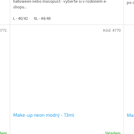
halloween nebo masopust - vyberte si v rodinném e-
po 
hvězdiček.
shopu...
L - 40/42
XL - 44/46
4771
Kód:
4770
Make-up neon modrý - 13ml
Mak
adem
Skladem