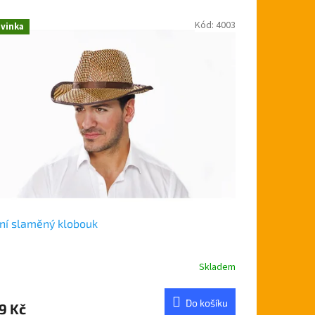
Kód:
4003
vinka
ní slaměný klobouk
Skladem
Do košíku
9 Kč