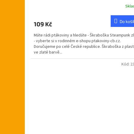
Skl
Do koší
109 Kč
Máte rádi ptákoviny a hledáte - Škraboška Steampunk z
- vyberte si v rodinném e-shopu ptakoviny-cb.cz.
Doručujeme po celé České republice. Škraboška z plast
ve zlaté barvě...
Kód:
2