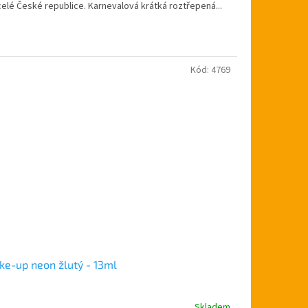
celé České republice. Karnevalová krátká roztřepená...
Kód:
4769
e-up neon žlutý - 13ml
Skladem