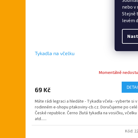
Souhlas
nebo v 
Stejně 
levém d
Nast
Tykadla na včelku
Momentálně nedost
DETAI
69 Kč
Máte rádi legraci a hledáte - Tykadla včela - vyberte si v
rodinném e-shopu ptakoviny-cb.cz. Doručujeme po celé
České republice. Černo žlutá tykadla na vosičku, včelku
atd......
Kód:
2