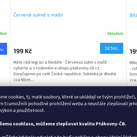
Červená sukně s mašlí
Bíl
adem
Skladem
DETAIL
ku
199 Kč
19
Máte rádi legraci a hledáte - Červenou sukni s mašlí -
Milu
vyberte si v rodinném e-shopu ptakoviny-cb.cz.
- vy
Doručujeme po celé České republice. Sukénka je dlouhá
Dor
cca 60cm....
cca.
L - 38/40
XL - 42/44
M - 
me cookies, tj. malé soubory, které se ukládají ve tvým prohlížeči,
 ti umožnili pohodlné prohlížení webu a neustále zlepšovali jeh
4094
Kód:
28349
 výkon a použitelnost.
ašemu souhlasu, můžeme zlepšovat kvalitu Ptákovny-ČB.