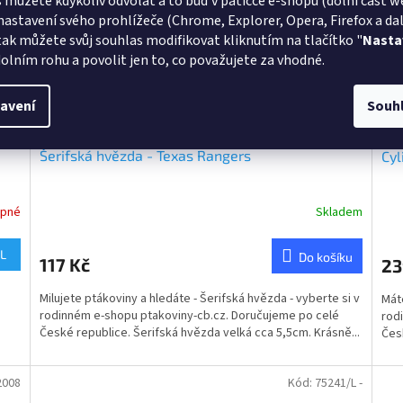
 můžete kdykoliv odvolat a to buď v patičce e-shopu (dolní část w
nastavení svého prohlížeče (Chrome, Explorer, Opera, Firefox a dalš
tak můžete svůj souhlas modifikovat kliknutím na tlačítko "
Nasta
olním rohu a povolit jen to, co považujete za vhodné.
avení
Souh
Šerifská hvězda - Texas Rangers
Cyl
upné
Skladem
L
Do košíku
117 Kč
23
Milujete ptákoviny a hledáte - Šerifská hvězda - vyberte si v
Máte
rodinném e-shopu ptakoviny-cb.cz. Doručujeme po celé
rod
České republice. Šerifská hvězda velká cca 5,5cm. Krásně...
Čes
2008
Kód:
75241/L -