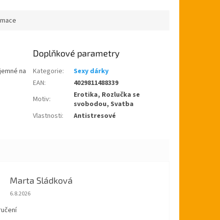
ý, pro uklidnění v...
antistresové gumové velké cca
12cm...
ormace
Doplňkové parametry
íjemné na
Kategorie
:
Sexy dárky
EAN
:
4029811488339
Erotika, Rozlučka se
Motiv
:
svobodou, Svatba
Vlastnosti
:
Antistresové
Marta Sládková
Hodnocení obchodu je 5 z 5 hvězdiček.
6.8.2026
ručení