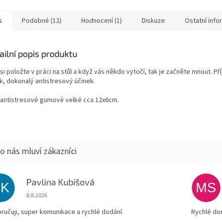
resové gumové velké cca
ním, házejte si s ním, zmlaťte...
antistresov
s
Podobné (12)
Hodnocení (1)
Diskuze
Ostatní inf
ailní popis produktu
si položte v práci na stůl a když vás někdo vytočí, tak je začněte mnout. Př
k, dokonalý antistresový účinek.
 antistresové gumové velké cca 12x6cm.
Pavlina Kubišová
PK
MS
Hodnocení obchodu je 5 z 5 hvězdiček.
8.8.2026
ručuji, super komunikace a rychlé dodání.
Rychlé do