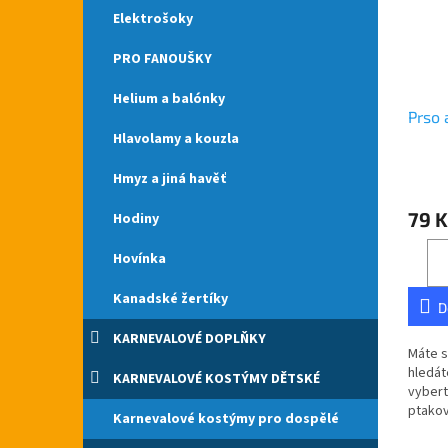
Elektrošoky
PRO FANOUŠKY
Helium a balónky
Prso 
Hlavolamy a kouzla
Hmyz a jiná havěť
Průmě
hodno
79 K
Hodiny
produ
je
4,8
Hovínka
z
5
Kanadské žertíky
D
hvězdi
KARNEVALOVÉ DOPLŇKY
Máte s
hledát
KARNEVALOVÉ KOSTÝMY DĚTSKÉ
vybert
ptakov
Karnevalové kostýmy pro dospělé
po cel