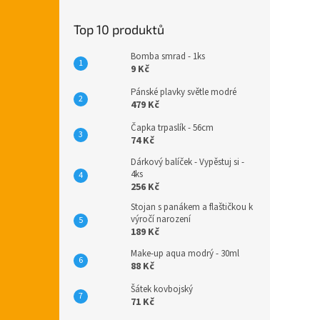
Top 10 produktů
Bomba smrad - 1ks
9 Kč
Pánské plavky světle modré
479 Kč
Čapka trpaslík - 56cm
74 Kč
Dárkový balíček - Vypěstuj si -
4ks
256 Kč
Stojan s panákem a flaštičkou k
výročí narození
189 Kč
Make-up aqua modrý - 30ml
88 Kč
Šátek kovbojský
71 Kč