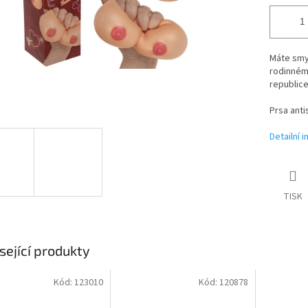
Máte smys
rodinném
republice
Prsa ant
Detailní 
TISK
sející produkty
Kód:
123010
Kód:
120878