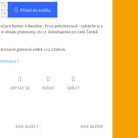
Přidat do košíku
l pro humor a hledáte - Prsa antistresové - vyberte si v
 e-shopu ptakoviny-cb.cz. Doručujeme po celé České
.
istresové gumové velké cca 12x6cm.
informace
ZEPTAT SE
HLÍDAT
SDÍLET
Kód:
612517
Kód:
612505