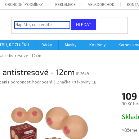
OBCHODNÍ PODMÍNKY
REKLAMACE
VELKOOBCHOD
KONTA
HLEDAT
ATBU, ROZLUČKU
Dárky
Masky
Kostýmy
Karnevalo
sa antistresové - 12cm
 antistresové - 12cm
612649
né
cení
Podrobnosti hodnocení
Značka:
Ptákoviny CB
ní
109
u
90 Kč be
Měrná
Skla
cena:
ek.
Můžeme d