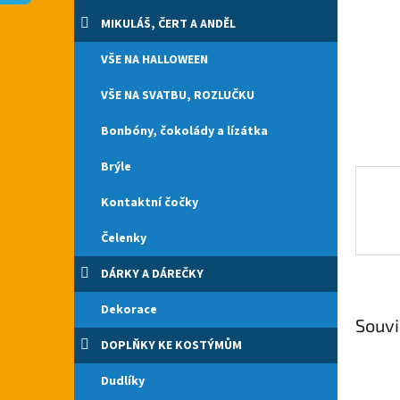
n
e
MIKULÁŠ, ČERT A ANDĚL
l
VŠE NA HALLOWEEN
VŠE NA SVATBU, ROZLUČKU
Bonbóny, čokolády a lízátka
Brýle
Kontaktní čočky
Čelenky
DÁRKY A DÁREČKY
Dekorace
Souvi
DOPLŇKY KE KOSTÝMŮM
Dudlíky