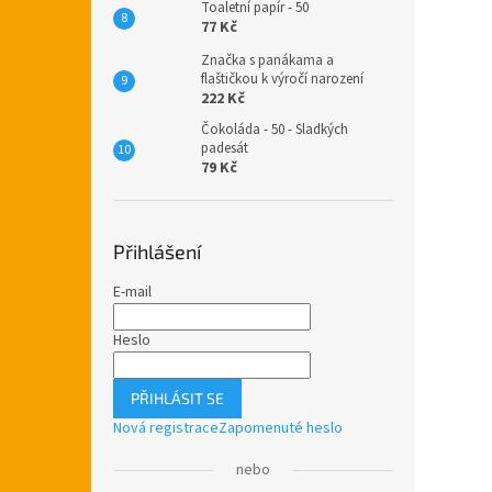
Toaletní papír - 50
77 Kč
Značka s panákama a
flaštičkou k výročí narození
222 Kč
Čokoláda - 50 - Sladkých
padesát
79 Kč
Přihlášení
E-mail
Heslo
PŘIHLÁSIT SE
Nová registrace
Zapomenuté heslo
nebo