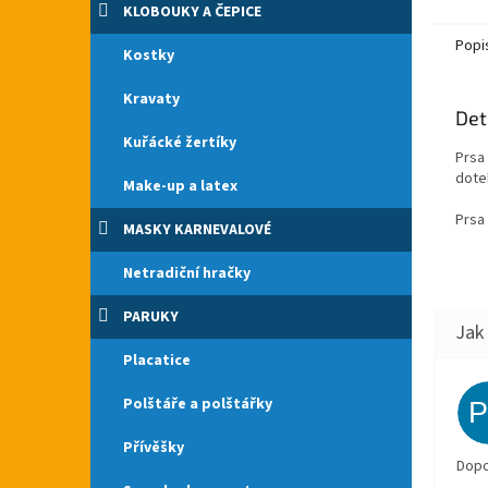
antist
KLOBOUKY A ČEPICE
9cm.
Popi
Kostky
Kravaty
Det
Kuřácké žertíky
Prsa 
dote
Make-up a latex
Prsa
MASKY KARNEVALOVÉ
Netradiční hračky
PARUKY
Placatice
Polštáře a polštářky
Přívěšky
Dopo