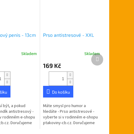
sový penis - 13cm
Prso antistresové - XXL
Skladem
Skladem
Další
produkt
169 Kč
šíku
Do košíku
í být, a pokud
Máte smysl pro humor a
indík antistresový -
hledáte - Prso antistresové -
 v rodinném e-shopu
vyberte si v rodinném e-shopu
cb.cz. Doručujeme
ptakoviny-cb.cz. Doručujeme
ské republice. Pindík
po celé České republice. Prso