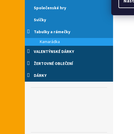
Nast
Společenské hry
Svíčky
Tabulky a rámečky
Kamarádka
VALENTÝNSKÉ DÁRKY
ŽERTOVNÉ OBLEČENÍ
DÁRKY