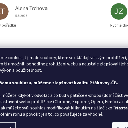
Alena Trchova
AT
JZ
Hodnocení obchodu je 5 z 5 hvězdiček.
5.8.2026
v pořádku
Rychlé do
me cookies, tj. malé soubory, které se ukládají ve tvým prohlížeči,
 ti umožnili pohodlné prohlížení webu a neustále zlepšovali jeh
 výkon a použitelnost.
ašemu souhlasu, můžeme zlepšovat kvalitu Ptákovny-ČB.
 můžete kdykoliv odvolat a to buď v patičce e-shopu (dolní část w
nastavení svého prohlížeče (Chrome, Explorer, Opera, Firefox a dalš
tak můžete svůj souhlas modifikovat kliknutím na tlačítko "
Nasta
olním rohu a povolit jen to, co považujete za vhodné.