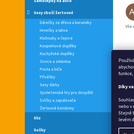
Samolepky na auto
Sexy zboží žertovné
Dárečky ze dřeva a keramiky
Vše 
Hrnečky a lahve
Klobouky a čepice
Koupelnové doplňky
Kuchyňské doplňky
Používá
Ovoce a zelenina
abychom
Pouta a biče
funkce,
Přívěšky
Sexy dárky
Díky v
Společenské hry pro dospělé
Souhlas
Svíčky a zapalovače
nebo v 
Žertovné kondomy
Stejně 
Sliz
levém d
Sošky