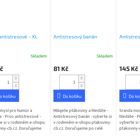
antistresové - XL
Antistresový banán
Antistre
Skladem
Skladem
rné
Průměrné
Průměrné
cení
hodnocení
hodnocení
č
81 Kč
145 Kč
ktu
produktu
produktu
je
je
4,0
5,0
z
z
5
5
o košíku
Do košíku
Do ko
ček.
hvězdiček.
hvězdiček.
mysl pro humor a
Milujete ptákoviny a hledáte -
Sranda mus
e - Prso antistresové -
Antistresový banán - vyberte si
hledáte - P
e si v rodinném e-shopu
v rodinném e-shopu ptakoviny-
vyberte si
iny-cb.cz. Doručujeme
cb.cz. Doručujeme po celé
ptakoviny-
é České republice. Prso
České republice. Mačkejte s
po celé Če