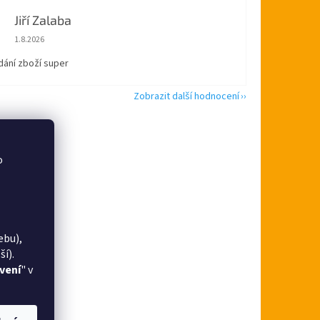
Jiří Zalaba
Hodnocení obchodu je 5 z 5 hvězdiček.
1.8.2026
dání zboží super
Zobrazit další hodnocení
o
ebu),
í).
vení
" v