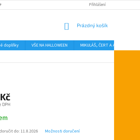
KTY
Přihlášení
NÁKUPNÍ
Prázdný košík
KOŠÍK
vé doplňky
VŠE NA HALLOWEEN
MIKULÁŠ, ČERT A ANDĚL
T
 Kč
z DPH
dem
oručit do:
11.8.2026
Možnosti doručení