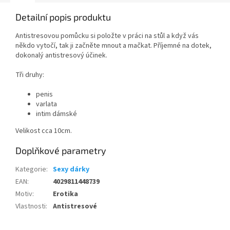
Detailní popis produktu
Antistresovou pomůcku si položte v práci na stůl a když vás
někdo vytočí, tak ji začněte mnout a mačkat. Příjemné na dotek,
dokonalý antistresový účinek.
Tři druhy:
penis
varlata
intim dámské
Velikost cca 10cm.
Doplňkové parametry
Kategorie
:
Sexy dárky
EAN
:
4029811448739
Motiv
:
Erotika
Vlastnosti
:
Antistresové