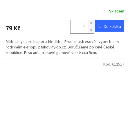
Skladem
Průměrné
hodnocení
produktu
Do košíku
79 Kč
je
4,8
z
Máte smysl pro humor a hledáte - Prso antistresové - vyberte si v
5
rodinném e-shopu ptakoviny-cb.cz. Doručujeme po celé České
hvězdiček.
republice. Prso antistresové gumové velké cca 9cm.
Kód:
612517