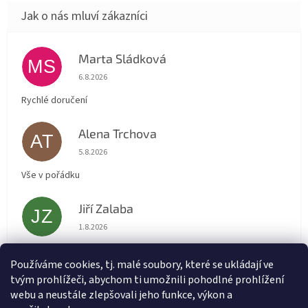
Marta Sládková
MS
Hodnocení obchodu je 5 z 5 hvězdiček.
6.8.2026
Rychlé doručení
Alena Trchova
AT
Hodnocení obchodu je 5 z 5 hvězdiček.
5.8.2026
Vše v pořádku
Jiří Zalaba
JZ
Hodnocení obchodu je 5 z 5 hvězdiček.
1.8.2026
Rychlé dodání zboží super
Používáme cookies, tj. malé soubory, které se ukládají ve
tvým prohlížeči, abychom ti umožnili pohodlné prohlížení
Lída
L
webu a neustále zlepšovali jeho funkce, výkon a
Hodnocení obchodu je 5 z 5 hvězdiček.
31.7.2026