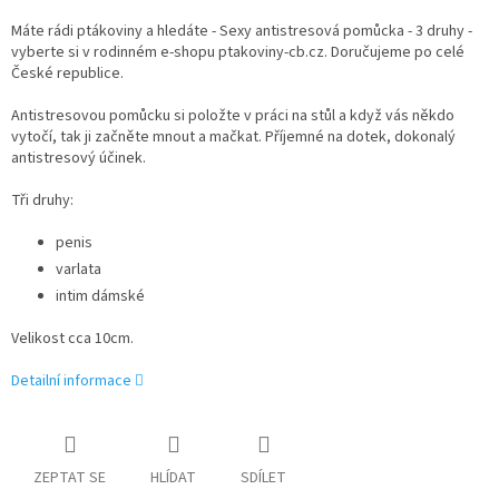
Máte rádi ptákoviny a hledáte - Sexy antistresová pomůcka - 3 druhy -
vyberte si v rodinném e-shopu ptakoviny-cb.cz. Doručujeme po celé
České republice.
Antistresovou pomůcku si položte v práci na stůl a když vás někdo
vytočí, tak ji začněte mnout a mačkat. Příjemné na dotek, dokonalý
antistresový účinek.
Tři druhy:
penis
varlata
intim dámské
Velikost cca 10cm.
Detailní informace
ZEPTAT SE
HLÍDAT
SDÍLET