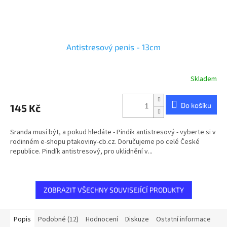
Antistresový penis - 13cm
Skladem
Průměrné
hodnocení
produktu
Do košíku
145 Kč
je
5,0
z
Sranda musí být, a pokud hledáte - Pindík antistresový - vyberte si v
5
rodinném e-shopu ptakoviny-cb.cz. Doručujeme po celé České
hvězdiček.
republice. Pindík antistresový, pro uklidnění v...
ZOBRAZIT VŠECHNY SOUVISEJÍCÍ PRODUKTY
Popis
Podobné (12)
Hodnocení
Diskuze
Ostatní informace