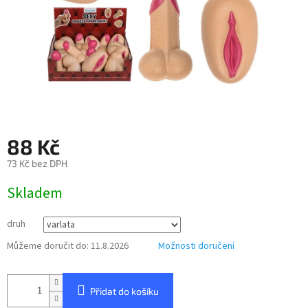
88 Kč
73 Kč bez DPH
Měrná
Skladem
cena:
druh
Můžeme doručit do:
11.8.2026
Možnosti doručení
Přidat do košíku