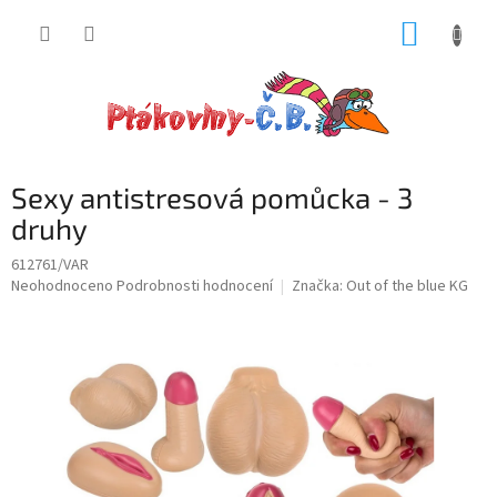
Přejít
NÁKUP
na
obsah
KOŠÍK
Sexy antistresová pomůcka - 3
druhy
612761/VAR
Průměrné
Neohodnoceno
Podrobnosti hodnocení
Značka:
Out of the blue KG
hodnocení
produktu
je
0,0
z
5
hvězdiček.