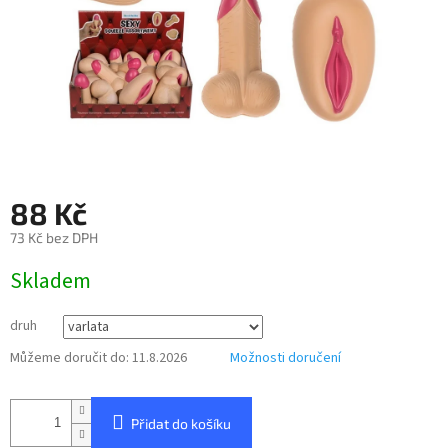
88 Kč
73 Kč bez DPH
Měrná
Skladem
cena:
druh
Můžeme doručit do:
11.8.2026
Možnosti doručení
Přidat do košíku