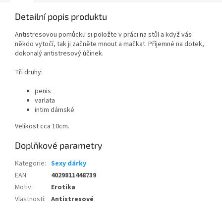
Detailní popis produktu
Antistresovou pomůcku si položte v práci na stůl a když vás
někdo vytočí, tak ji začněte mnout a mačkat. Příjemné na dotek,
dokonalý antistresový účinek.
Tři druhy:
penis
varlata
intim dámské
Velikost cca 10cm.
Doplňkové parametry
Kategorie
:
Sexy dárky
EAN
:
4029811448739
Motiv
:
Erotika
Vlastnosti
:
Antistresové