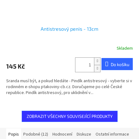
Antistresový penis - 13cm
Skladem
Průměrné
hodnocení
produktu
Do košíku
145 Kč
je
5,0
z
Sranda musí být, a pokud hledáte - Pindík antistresový - vyberte si v
5
rodinném e-shopu ptakoviny-cb.cz. Doručujeme po celé České
hvězdiček.
republice. Pindík antistresový, pro uklidnění v...
ZOBRAZIT VŠECHNY SOUVISEJÍCÍ PRODUKTY
Popis
Podobné (12)
Hodnocení
Diskuze
Ostatní informace