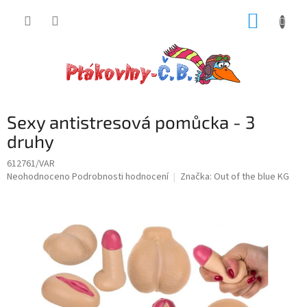
Přejít
NÁKUP
na
obsah
KOŠÍK
Sexy antistresová pomůcka - 3
druhy
612761/VAR
Průměrné
Neohodnoceno
Podrobnosti hodnocení
Značka:
Out of the blue KG
hodnocení
produktu
je
0,0
z
5
hvězdiček.