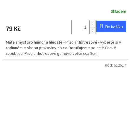
Skladem
Průměrné
hodnocení
produktu
Do košíku
79 Kč
je
4,8
z
Máte smysl pro humor a hledáte - Prso antistresové - vyberte si v
5
rodinném e-shopu ptakoviny-cb.cz. Doručujeme po celé České
hvězdiček.
republice. Prso antistresové gumové velké cca 9cm.
Kód:
612517