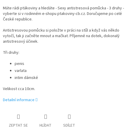
Máte rádi ptákoviny a hledáte - Sexy antistresová pomůcka - 3 druhy -
vyberte si v rodinném e-shopu ptakoviny-cb.cz. Doručujeme po celé
České republice.
Antistresovou pomůcku si položte v práci na stůl a když vás někdo
vytočí, tak ji začněte mnout a mačkat. Příjemné na dotek, dokonalý
antistresový účinek.
Tři druhy:
penis
varlata
intim dámské
Velikost cca 10cm.
Detailní informace
ZEPTAT SE
HLÍDAT
SDÍLET