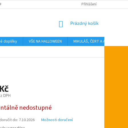
KTY
Přihlášení
NÁKUPNÍ
Prázdný košík
KOŠÍK
vé doplňky
VŠE NA HALLOWEEN
MIKULÁŠ, ČERT A ANDĚL
T
 Kč
ez DPH
tálně nedostupné
oručit do:
7.10.2026
Možnosti doručení