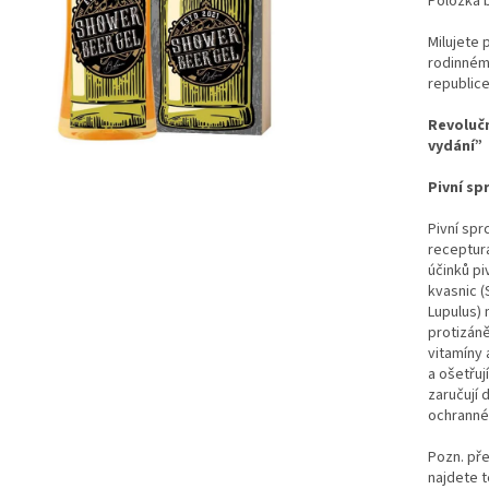
Položka 
Milujete 
rodinném
republic
Revolučn
vydání”
Pivní sp
Pivní spr
receptura
účinků pi
kvasnic 
Lupulus) 
protizáně
vitamíny 
a ošetřuj
zaručují 
ochrannéh
Pozn. pře
najdete 