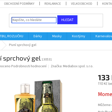
OBCHODNÍ PODMÍNKY
REKLAMACE
VELKOOBCHOD
KONTA
HLEDAT
ATBU, ROZLUČKU
Dárky
Masky
Kostýmy
Karnevalo
Pivní sprchový gel
í sprchový gel
130531
né
noceno
Podrobnosti hodnocení
Značka:
Mediabox spol. s.r.o.
ní
133
u
110 Kč b
Měrná
Momen
cena:
ek.
Můžeme d