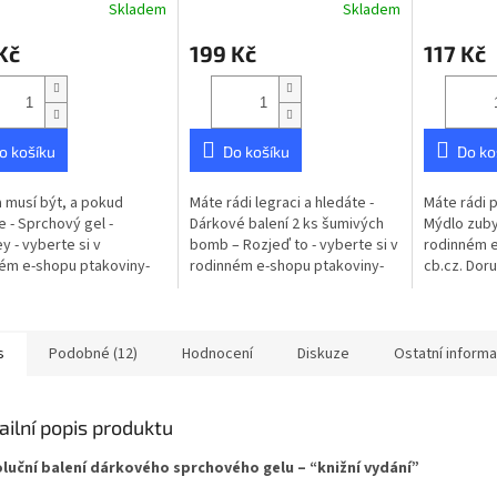
Skladem
Skladem
rné
Průměrné
Průměrné
cení
hodnocení
hodnocení
Kč
199 Kč
117 Kč
ktu
produktu
produktu
je
je
5,0
5,0
z
z
5
5
o košíku
Do košíku
Do ko
ček.
hvězdiček.
hvězdiček.
 musí být, a pokud
Máte rádi legraci a hledáte -
Máte rádi p
e - Sprchový gel -
Dárkové balení 2 ks šumivých
Mýdlo zuby 
y - vyberte si v
bomb – Rozjeď to - vyberte si v
rodinném e
ém e-shopu ptakoviny-
rodinném e-shopu ptakoviny-
cb.cz. Dor
 Doručujeme po celé
cb.cz. Doručujeme po celé
České repu
republice. Dárkový
České republice. Ještě není
ručně vyrá
ý gel s extrakty z...
čas...
mýdlo ve tv
s
Podobné (12)
Hodnocení
Diskuze
Ostatní inform
ailní popis produktu
luční balení dárkového sprchového gelu – “knižní vydání”