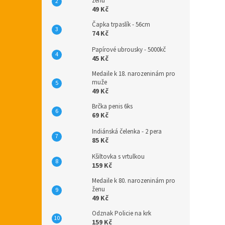
ženu
49 Kč
Čapka trpaslík - 56cm
74 Kč
Papírové ubrousky - 5000kč
45 Kč
Medaile k 18. narozeninám pro
muže
49 Kč
Brčka penis 6ks
69 Kč
Indiánská čelenka - 2 pera
85 Kč
Kšiltovka s vrtulkou
159 Kč
Medaile k 80. narozeninám pro
ženu
49 Kč
Odznak Policie na krk
159 Kč