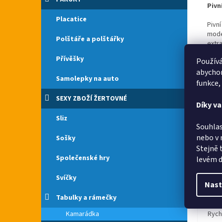
Pivn
Placatice
Pivn
mode
Polštáře a polštářky
extr
Lupul
Přívěšky
Používá
rece
abychom
Kvali
Samolepky na auto
doko
funkce,
SEXY ZBOŽÍ ŽERTOVNÉ
Pozn
Díky v
výro
Sliz
Souhlas
nebo v 
Sošky
Stejně 
Společenské hry
levém d
Svíčky
Nast
Tabulky a rámečky
Kamarádka
Rych