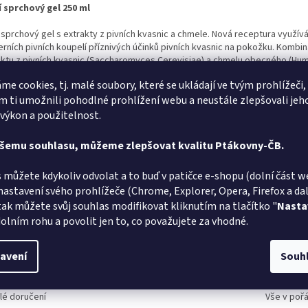
í sprchový gel 250 ml
í sprchový gel s extrakty z pivních kvasnic a chmele. Nová receptura využív
rních pivních koupelí příznivých účinků pivních kvasnic na pokožku. Kombi
aktu z pivních kvasnic (Saccharomyces Cerevisiae) a chmelu obecného (Hu
us) má vynikající hydratační, antiseptické a mírně hojivé a protizánětlivé úč
me cookies, tj. malé soubory, které se ukládají ve tvým prohlížeči,
ptury přináší proteiny, lipoidy, vitamíny a mnoho dalších pokožce prospěšn
 ti umožnili pohodlné prohlížení webu a neustále zlepšovali jeh
tní mycí a ošetřující složky, vyvážené pH a účinná kombinace extraktů zaruč
nalé a šetrné mytí při zachování přirozeného ochranného filmu a vlhkosti 
 výkon a použitelnost.
. přední část krabičky má odklopnou stránku, pod kterou najdete text k d
ašemu souhlasu, můžeme zlepšovat kvalitu Ptákovny-ČB.
bku
 můžete kdykoliv odvolat a to buď v patičce e-shopu (dolní část w
nastavení svého prohlížeče (Chrome, Explorer, Opera, Firefox a dalš
tak můžete svůj souhlas modifikovat kliknutím na tlačítko "
Nasta
olním rohu a povolit jen to, co považujete za vhodné.
Marta Sládková
avení
Souh
MS
AT
Hodnocení obchodu je 5 z 5 hvězdiček.
6.8.2026
lé doručení
Vše v poř