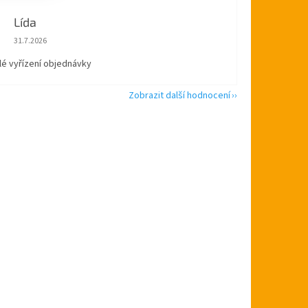
Lída
Hodnocení obchodu je 5 z 5 hvězdiček.
31.7.2026
lé vyřízení objednávky
Zobrazit další hodnocení