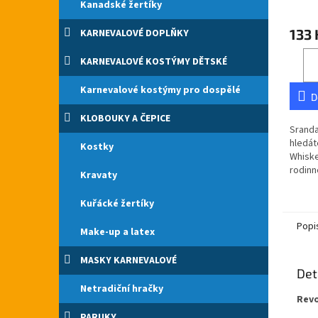
Kanadské žertíky
Průmě
hodno
133 
KARNEVALOVÉ DOPLŇKY
produ
je
KARNEVALOVÉ KOSTÝMY DĚTSKÉ
5,0
z
5
Karnevalové kostýmy pro dospělé
D
hvězdi
KLOBOUKY A ČEPICE
Sranda
hledát
Kostky
Whiske
rodinn
Kravaty
cb.cz.
České 
Kuřácké žertíky
sprchov
Popi
Make-up a latex
MASKY KARNEVALOVÉ
Det
Netradiční hračky
Revo
PARUKY