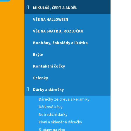
n
e
MIKULÁŠ, ČERT A ANDĚL
l
VŠE NA HALLOWEEN
VŠE NA SVATBU, ROZLUČKU
Bonbóny, čokolády a lízátka
Brýle
Kontaktní čočky
Čelenky
Dárky a dárečky
Dárečky ze dřeva a keramiky
Dárkové kávy
Netradiční dárky
Pivní a skleněné dárečky
Stojany na víno