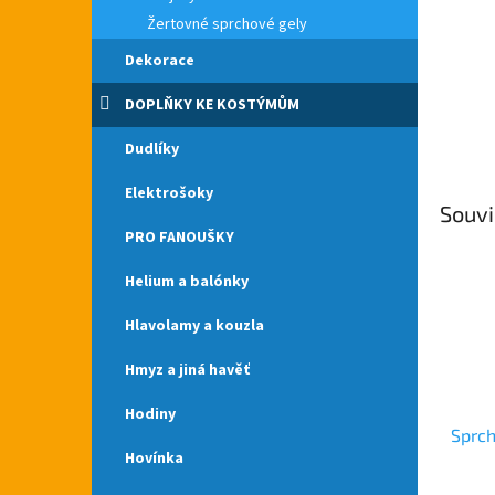
Žertovné sprchové gely
Dekorace
DOPLŇKY KE KOSTÝMŮM
Dudlíky
Elektrošoky
Souvi
PRO FANOUŠKY
Helium a balónky
Hlavolamy a kouzla
Hmyz a jiná havěť
Hodiny
Sprch
Hovínka