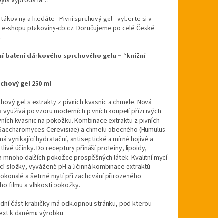
byla vyprodána…
ptákoviny a hledáte - Pivní sprchový gel - vyberte si v
 e-shopu ptakoviny-cb.cz. Doručujeme po celé České
e.
í balení dárkového sprchového gelu – “knižní
rchový gel 250 ml
chový gel s extrakty z pivních kvasnic a chmele. Nová
 využívá po vzoru moderních pivních koupelí příznivých
vních kvasnic na pokožku. Kombinace extraktu z pivních
(Saccharomyces Cerevisiae) a chmelu obecného (Humulus
má vynikající hydratační, antiseptické a mírně hojivé a
tlivé účinky. Do receptury přináší proteiny, lipoidy,
a mnoho dalších pokožce prospěšných látek. Kvalitní mycí
ící složky, vyvážené pH a účinná kombinace extraktů
dokonalé a šetrné mytí při zachování přirozeného
o filmu a vlhkosti pokožky.
dní část krabičky má odklopnou stránku, pod kterou
text k danému výrobku