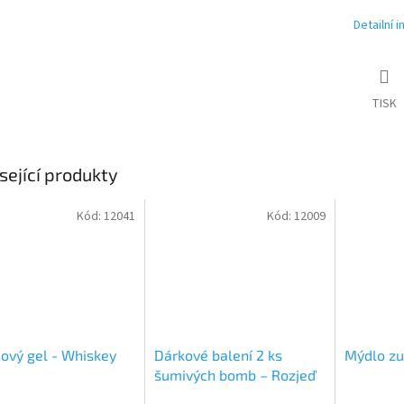
Detailní 
TISK
sející produkty
Kód:
12041
Kód:
12009
ový gel - Whiskey
Dárkové balení 2 ks
Mýdlo zu
šumivých bomb – Rozjeď
to