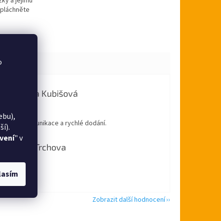
ky a jejímu
opláchněte
o
Pavlina Kubišová
Hodnocení obchodu je 5 z 5 hvězdiček.
8.8.2026
ebu),
, super komunikace a rychlé dodání.
í).
vení
" v
Alena Trchova
Hodnocení obchodu je 5 z 5 hvězdiček.
5.8.2026
lasím
ádku
Zobrazit další hodnocení