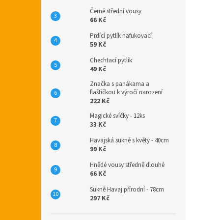
Černé střední vousy
66 Kč
Prdící pytlík nafukovací
59 Kč
Chechtací pytlík
49 Kč
Značka s panákama a
flaštičkou k výročí narození
222 Kč
Magické svíčky - 12ks
33 Kč
Havajská sukně s květy - 40cm
99 Kč
Hnědé vousy středně dlouhé
66 Kč
Sukně Havaj přírodní - 78cm
297 Kč