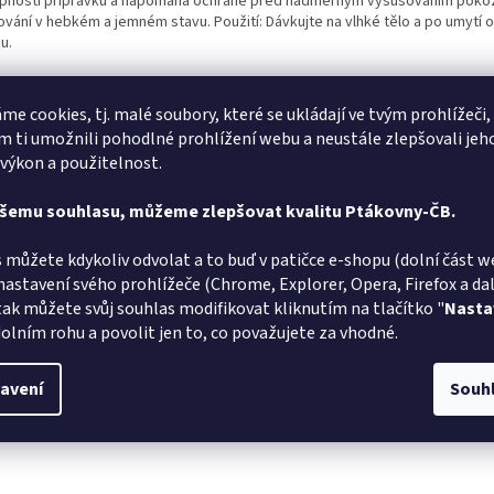
pnosti přípravku a napomáhá ochraně před nadměrným vysušováním pokož
ování v hebkém a jemném stavu. Použití: Dávkujte na vlhké tělo a po umytí 
u.
me cookies, tj. malé soubory, které se ukládají ve tvým prohlížeči,
 ti umožnili pohodlné prohlížení webu a neustále zlepšovali jeh
 výkon a použitelnost.
Georgia Siderasová
ašemu souhlasu, můžeme zlepšovat kvalitu Ptákovny-ČB.
GS
PK
Hodnocení obchodu je 5 z 5 hvězdiček.
8.8.2026
 můžete kdykoliv odvolat a to buď v patičce e-shopu (dolní část w
lé dodání a super zboží. Snad se bude líbit i oslavenci.
Doporučuji
nastavení svého prohlížeče (Chrome, Explorer, Opera, Firefox a dalš
tak můžete svůj souhlas modifikovat kliknutím na tlačítko "
Nasta
Marta Sládková
olním rohu a povolit jen to, co považujete za vhodné.
MS
AT
Hodnocení obchodu je 5 z 5 hvězdiček.
6.8.2026
avení
Souh
lé doručení
Vše v poř