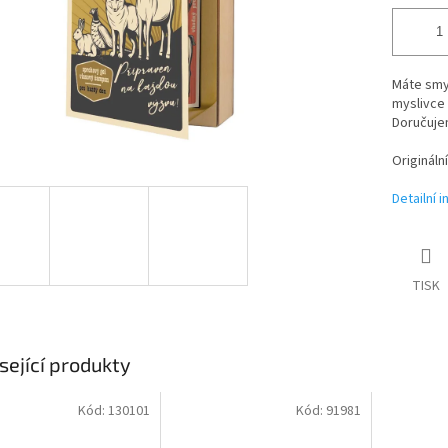
Máte smys
myslivce 
Doručuje
Origináln
Detailní 
TISK
sející produkty
Kód:
130101
Kód:
91981