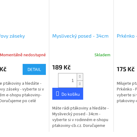
řovy záseky
Myslivecký posed - 34cm
Prkénko 
Momentálně nedostupné
Skladem
Průměrné
Průměrné
hodnocení
hodnocení
189 Kč
produktu
produktu
 Kč
175 Kč
DETAIL
je
je
5,0
5,0
te ptákoviny a hledáte -
Milujete pt
z
z
vy záseky - vyberte si v
Prkénko - 
5
5
Do košíku
ém e-shopu ptakoviny-
vyberte si
hvězdiček.
hvězdiček.
 Doručujeme po celé
ptakoviny-
republice. Originální
po celé Če
Máte rádi ptákoviny a hledáte -
ický dárek pro rybáře.
Prkénko je
Myslivecký posed - 34cm -
27x12cm....
vyberte si v rodinném e-shopu
ptakoviny-cb.cz. Doručujeme
po celé České republice.