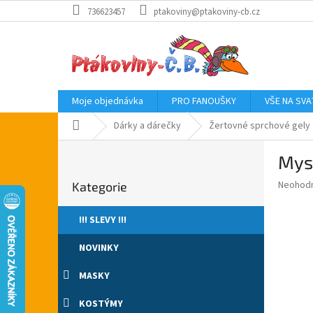
Přejít
736623457
ptakoviny@ptakoviny-cb.cz
na
obsah
Moje objednávka
PRO FANOUŠKY
VŠE NA SV
Domů
Dárky a dárečky
Žertovné sprchové gely
P
Mysl
o
Přeskočit
s
Průměr
Neohod
Kategorie
kategorie
t
hodnoce
r
produkt
!!! SLEVY !!!
a
je
0,0
n
NOVINKY
z
n
5
í
MASKY
hvězdič
p
a
KOSTÝMY