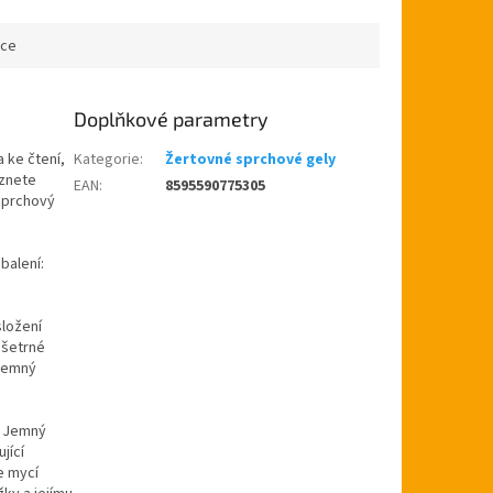
republice. Zástěra s obrázkem
a nápisem -...
ace
Doplňkové parametry
 ke čtení,
Kategorie
:
Žertovné sprchové gely
eznete
EAN
:
8595590775305
sprchový
balení:
složení
 šetrné
íjemný
. Jemný
jící
e mycí