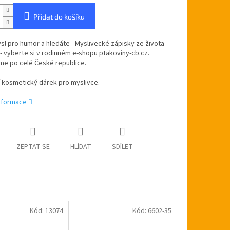
Přidat do košíku
l pro humor a hledáte - Myslivecké zápisky ze života
- vyberte si v rodinném e-shopu ptakoviny-cb.cz.
me po celé České republice.
í kosmetický dárek pro myslivce.
informace
ZEPTAT SE
HLÍDAT
SDÍLET
Kód:
13074
Kód:
6602-35