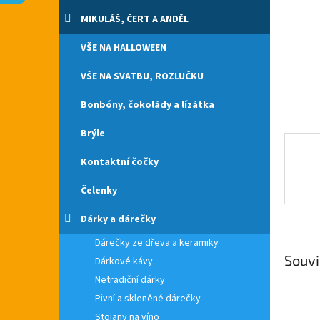
n
e
MIKULÁŠ, ČERT A ANDĚL
l
VŠE NA HALLOWEEN
VŠE NA SVATBU, ROZLUČKU
Bonbóny, čokolády a lízátka
Brýle
Kontaktní čočky
Čelenky
Dárky a dárečky
Dárečky ze dřeva a keramiky
Souvi
Dárkové kávy
Netradiční dárky
Pivní a skleněné dárečky
Stojany na víno