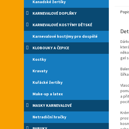
Kanadské žertíky
Popi
KARNEVALOVÉ DOPLŇKY
KARNEVALOVÉ KOSTÝMY DĚTSKÉ
Det
Karnevalové kostýmy pro dospělé
Dárk
kter
KLOBOUKY A ČEPICE
něko
gel s
Kostky
Bale
Kravaty
šířk
Kuřácké žertíky
Vlas
pomá
Make-up a latex
a př
pocit
MASKY KARNEVALOVÉ
Krém
Netradiční hračky
pros
kosm
PARUKY