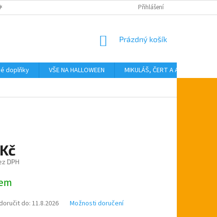
KTY
Přihlášení
NÁKUPNÍ
Prázdný košík
KOŠÍK
vé doplňky
VŠE NA HALLOWEEN
MIKULÁŠ, ČERT A ANDĚL
T
 Kč
ez DPH
dem
oručit do:
11.8.2026
Možnosti doručení