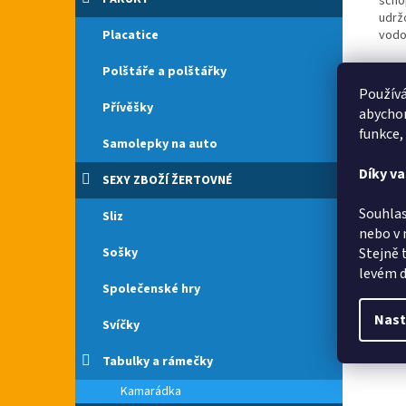
scho
udrž
Placatice
vodo
Polštáře a polštářky
Používá
Přívěšky
abychom
funkce,
Samolepky na auto
Díky v
SEXY ZBOŽÍ ŽERTOVNÉ
Souhlas
Sliz
Rych
nebo v 
Sošky
Stejně 
levém d
Společenské hry
Nast
Svíčky
Rych
Tabulky a rámečky
Kamarádka