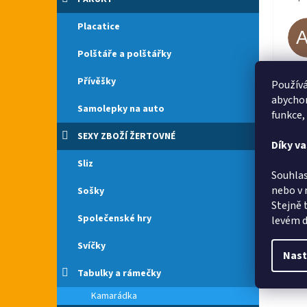
Placatice
Polštáře a polštářky
Vše 
Přívěšky
Používá
abychom
Samolepky na auto
funkce,
SEXY ZBOŽÍ ŽERTOVNÉ
Díky v
Sliz
Souhlas
nebo v 
Sošky
Stejně 
Společenské hry
levém d
Svíčky
Nast
Tabulky a rámečky
Kamarádka