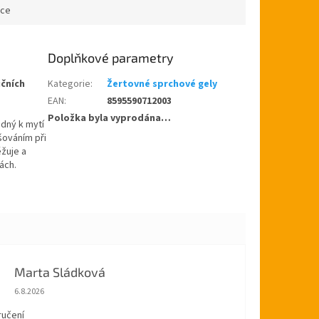
ace
Doplňkové parametry
čních
Kategorie
:
Žertovné sprchové gely
EAN
:
8595590712003
Položka byla vyprodána…
odný k mytí
šováním při
ěžuje a
ách.
Marta Sládková
Hodnocení obchodu je 5 z 5 hvězdiček.
6.8.2026
ručení