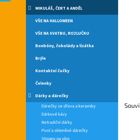
n
e
MIKULÁŠ, ČERT A ANDĚL
l
VŠE NA HALLOWEEN
VŠE NA SVATBU, ROZLUČKU
Bonbóny, čokolády a lízátka
Brýle
Kontaktní čočky
Čelenky
Dárky a dárečky
Souvi
Dárečky ze dřeva a keramiky
Dárkové kávy
Netradiční dárky
Pivní a skleněné dárečky
Stojany na víno