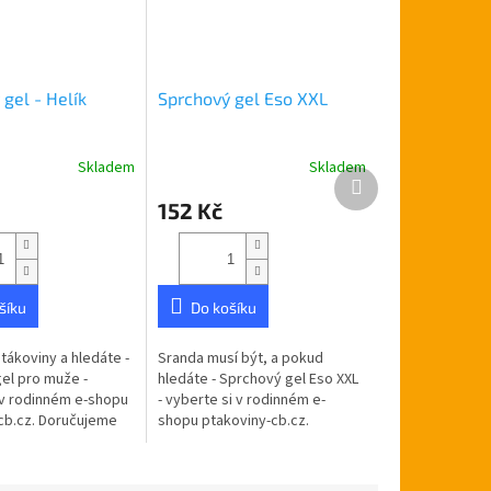
gel - Helík
Sprchový gel Eso XXL
Skladem
Skladem
Průměrné
Další
hodnocení
produkt
152 Kč
produktu
je
5,0
z
5
šíku
Do košíku
hvězdiček.
tákoviny a hledáte -
Sranda musí být, a pokud
el pro muže -
hledáte - Sprchový gel Eso XXL
 v rodinném e-shopu
- vyberte si v rodinném e-
cb.cz. Doručujeme
shopu ptakoviny-cb.cz.
ské republice.
Doručujeme po celé České
el 250 ml pro muže.
republice. Sprchový gel XXL
1000 ml pro muže -...