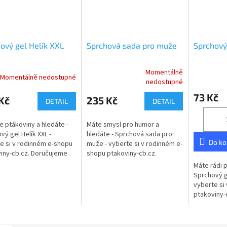
ový gel Helík XXL
Sprchová sada pro muže
Sprchový 
Momentálně
Momentálně nedostupné
Průměrné
nedostupné
hodnocení
73 Kč
produktu
Kč
235 Kč
DETAIL
DETAIL
je
5,0
te ptákoviny a hledáte -
Máte smysl pro humor a
z
vý gel Helík XXL -
hledáte - Sprchová sada pro
5
Do ko
e si v rodinném e-shopu
muže - vyberte si v rodinném e-
hvězdiček.
iny-cb.cz. Doručujeme
shopu ptakoviny-cb.cz.
é České republice.
Doručujeme po celé České
Máte rádi p
vý gel XXL 1000 ml pro
republice. Dárkové balení
Sprchový g
..
kosmetiky pro...
vyberte si
ptakoviny-
po celé Če
Sprchový g
Velice...