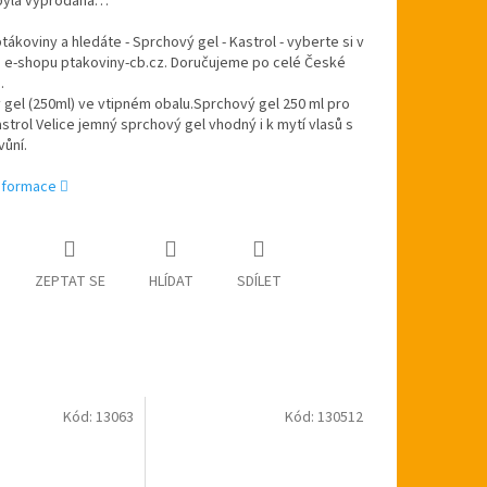
byla vyprodána…
ptákoviny a hledáte - Sprchový gel - Kastrol - vyberte si v
 e-shopu ptakoviny-cb.cz. Doručujeme po celé České
.
gel (250ml) ve vtipném obalu.Sprchový gel 250 ml pro
strol Velice jemný sprchový gel vhodný i k mytí vlasů s
ůní.
informace
ZEPTAT SE
HLÍDAT
SDÍLET
Kód:
13063
Kód:
130512