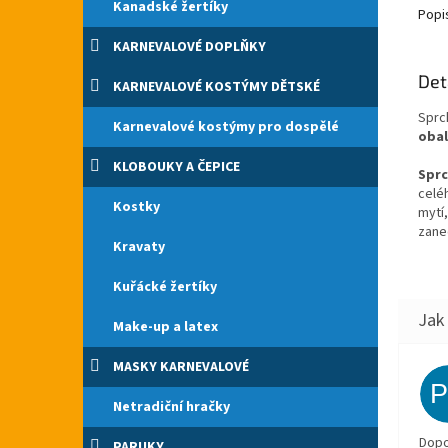
Kanadské žertíky
Popi
KARNEVALOVÉ DOPLŇKY
Det
KARNEVALOVÉ KOSTÝMY DĚTSKÉ
Sprc
Karnevalové kostýmy pro dospělé
oba
KLOBOUKY A ČEPICE
Sprc
celé
Kostky
mytí
zane
Kravaty
Kuřácké žertíky
Make-up a latex
MASKY KARNEVALOVÉ
Netradiční hračky
Dopo
PARUKY