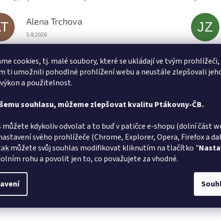
Alena Trchova
AT
JZ
Hodnocení obchodu je 5 z 5 hvězdiček.
5.8.2026
v pořádku
Rychlé do
me cookies, tj. malé soubory, které se ukládají ve tvým prohlížeči,
 ti umožnili pohodlné prohlížení webu a neustále zlepšovali jeh
 výkon a použitelnost.
ašemu souhlasu, můžeme zlepšovat kvalitu Ptákovny-ČB.
 můžete kdykoliv odvolat a to buď v patičce e-shopu (dolní část w
nastavení svého prohlížeče (Chrome, Explorer, Opera, Firefox a dalš
tak můžete svůj souhlas modifikovat kliknutím na tlačítko "
Nasta
olním rohu a povolit jen to, co považujete za vhodné.
avení
Souh