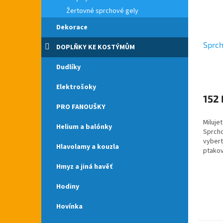
Žertovné sprchové gely
Dekorace
Sprch
DOPLŇKY KE KOSTÝMŮM
Dudlíky
Elektrošoky
152 
PRO FANOUŠKY
Miluje
Helium a balónky
Sprcho
vybert
Hlavolamy a kouzla
ptakov
po cel
Hmyz a jiná havěť
Sprcho
muže -.
Hodiny
Hovínka