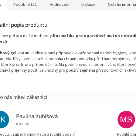
s
Podobné (12)
Hodnocení
Diskuze
Ostatní inform
ailní popis produktu
hový gel pro muže motoristy.
Kosmetika pro opravdové muže v netradi
lech
hový gel 250 ml
- velice jemný přípravek v každodenní osobní hygieny, vh
ho těla. Díky svému složení pomáhá chránit pokožku před nadměrným vysu
, které je šetrné a přitom účinné. Má podmanivou a moderní vůni, která osv
chává příjemný pocit. Je vhodný pro použití zejména při sportovních aktivit
Pavlina Kubišová
PK
MS
Hodnocení obchodu je 5 z 5 hvězdiček.
8.8.2026
ručuji, super komunikace a rychlé dodání.
Rychlé do