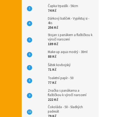
Čapka trpaslík - 56cm
74 Kč
Dárkový balíček - Vypěstuj si -
4ks
256 Kč
Stojan s panákem a flaštičkou k
výročí narození
189 Kč
Make-up aqua modrý - 30ml
88 Kč
Šátek kovbojský
71 Kč
Toaletní papír - 50
77 Kč
Značka s panákama a
flaštičkou k výročí narození
222 Kč
Čokoláda - 50 - Sladkých
padesát
79 Kč