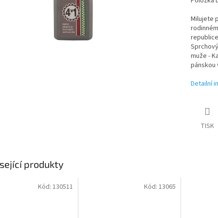
Položka 
Milujete 
rodinném
republice
Sprchový 
muže - Ka
pánskou v
Detailní 
TISK
sející produkty
Kód:
130511
Kód:
13065