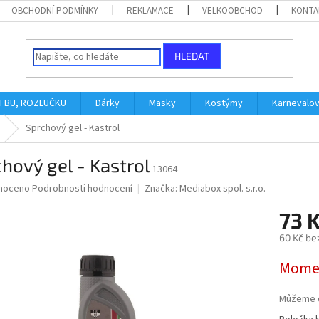
OBCHODNÍ PODMÍNKY
REKLAMACE
VELKOOBCHOD
KONTA
HLEDAT
ATBU, ROZLUČKU
Dárky
Masky
Kostýmy
Karnevalo
Sprchový gel - Kastrol
hový gel - Kastrol
13064
né
noceno
Podrobnosti hodnocení
Značka:
Mediabox spol. s.r.o.
ní
73 
u
60 Kč be
Měrná
Momen
cena:
ek.
Můžeme d