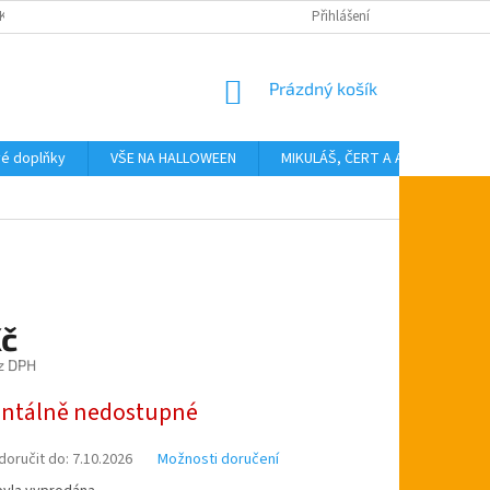
KTY
Přihlášení
NÁKUPNÍ
Prázdný košík
KOŠÍK
vé doplňky
VŠE NA HALLOWEEN
MIKULÁŠ, ČERT A ANDĚL
T
Kč
z DPH
tálně nedostupné
oručit do:
7.10.2026
Možnosti doručení