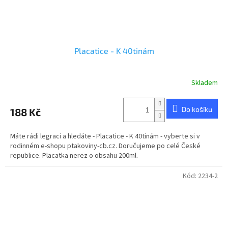
Placatice - K 40tinám
Skladem
Do košíku
188 Kč
Máte rádi legraci a hledáte - Placatice - K 40tinám - vyberte si v
rodinném e-shopu ptakoviny-cb.cz. Doručujeme po celé České
republice. Placatka nerez o obsahu 200ml.
Kód:
2234-2