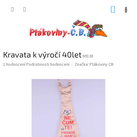
Přejít
NÁKUP
na
obsah
KOŠÍK
Kravata k výročí 40let
69138
Průměrné
1 hodnocení
Podrobnosti hodnocení
Značka:
Ptákoviny CB
hodnocení
produktu
je
5,0
z
5
hvězdiček.