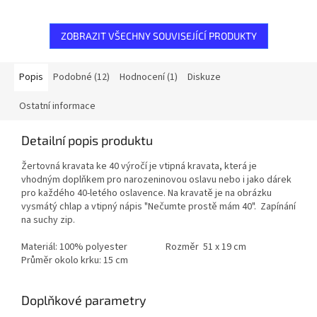
ZOBRAZIT VŠECHNY SOUVISEJÍCÍ PRODUKTY
Popis
Podobné (12)
Hodnocení (1)
Diskuze
Ostatní informace
Detailní popis produktu
Žertovná kravata ke 40 výročí je vtipná kravata, která je
vhodným doplňkem pro narozeninovou oslavu nebo i jako dárek
pro každého 40-letého oslavence. Na kravatě je na obrázku
vysmátý chlap a vtipný nápis "Nečumte prostě mám 40". Zapínání
na suchy zip.
Materiál: 100% polyester Rozměr 51 x 19 cm
Průměr okolo krku: 15 cm
Doplňkové parametry