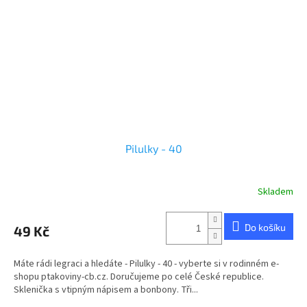
Pilulky - 40
Skladem
Průměrné
hodnocení
produktu
Do košíku
49 Kč
je
5,0
z
Máte rádi legraci a hledáte - Pilulky - 40 - vyberte si v rodinném e-
5
shopu ptakoviny-cb.cz. Doručujeme po celé České republice.
hvězdiček.
Sklenička s vtipným nápisem a bonbony. Tři...