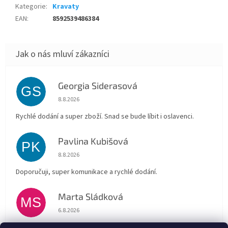
Kategorie
:
Kravaty
EAN
:
8592539486384
Georgia Siderasová
GS
Hodnocení obchodu je 5 z 5 hvězdiček.
8.8.2026
Rychlé dodání a super zboží. Snad se bude líbit i oslavenci.
Pavlina Kubišová
PK
Hodnocení obchodu je 5 z 5 hvězdiček.
8.8.2026
Doporučuji, super komunikace a rychlé dodání.
Marta Sládková
MS
Hodnocení obchodu je 5 z 5 hvězdiček.
6.8.2026
Rychlé doručení