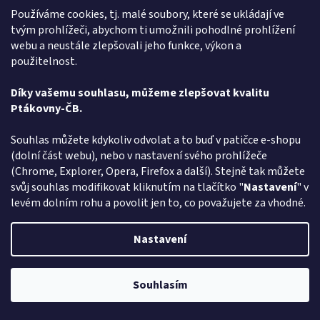
Používáme cookies, tj. malé soubory, které se ukládají ve
tvým prohlížeči, abychom ti umožnili pohodlné prohlížení
Alena Trchova
AT
webu a neustále zlepšovali jeho funkce, výkon a
Hodnocení obchodu je 5 z 5 hvězdiček.
5.8.2026
použitelnost.
Vše v pořádku
Díky vašemu souhlasu, můžeme zlepšovat kvalitu
Ptákovny-ČB.
Zobrazit další hodnocení
Z
Souhlas můžete kdykoliv odvolat a to buď v patičce e-shopu
á
(dolní část webu), nebo v nastavení svého prohlížeče
Způsob ověřování recenzí
p
(Chrome, Explorer, Opera, Firefox a další). Stejně tak můžete
a
svůj souhlas modifikovat kliknutím na tlačítko "
Nastavení
" v
t
levém dolním rohu a povolit jen to, co považujete za vhodné.
í
Vytvořil Shoptet
Nastavení
Copyright 2026
Ptákoviny-CB
. Všechna práva vyhrazena.
Upravit
Souhlasím
nastavení cookies
Pozor změna otevírací dob: Po-Čt - od 13:00 do 17:00 Pátek Zavřeno