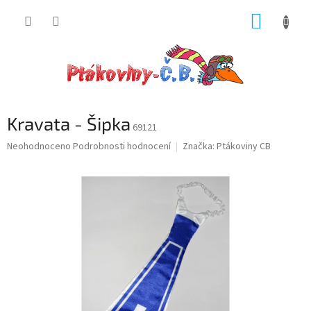
Přejít
NÁKUP
na
obsah
KOŠÍK
Kravata - Šipka
69121
Průměrné
Neohodnoceno
Podrobnosti hodnocení
Značka:
Ptákoviny CB
hodnocení
produktu
je
0,0
z
5
hvězdiček.