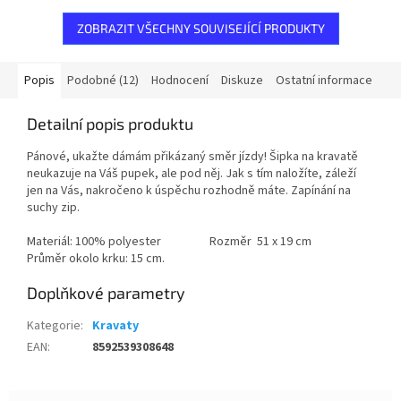
ZOBRAZIT VŠECHNY SOUVISEJÍCÍ PRODUKTY
Popis
Podobné (12)
Hodnocení
Diskuze
Ostatní informace
Detailní popis produktu
Pánové, ukažte dámám přikázaný směr jízdy! Šipka na kravatě
neukazuje na Váš pupek, ale pod něj. Jak s tím naložíte, záleží
jen na Vás, nakročeno k úspěchu rozhodně máte. Zapínání na
suchy zip.
Materiál: 100% polyester Rozměr 51 x 19 cm
Průměr okolo krku: 15 cm.
Doplňkové parametry
Kategorie
:
Kravaty
EAN
:
8592539308648