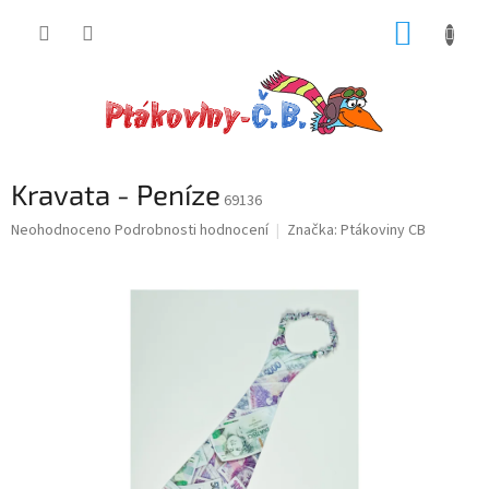
Přejít
NÁKUP
na
obsah
KOŠÍK
Kravata - Peníze
69136
Průměrné
Neohodnoceno
Podrobnosti hodnocení
Značka:
Ptákoviny CB
hodnocení
produktu
je
0,0
z
5
hvězdiček.