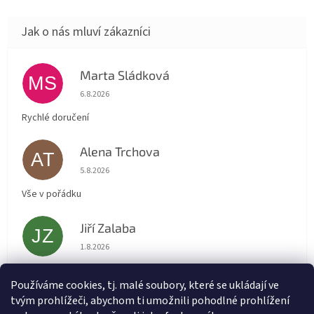
Marta Sládková
MS
Hodnocení obchodu je 5 z 5 hvězdiček.
6.8.2026
Rychlé doručení
Alena Trchova
AT
Hodnocení obchodu je 5 z 5 hvězdiček.
5.8.2026
Vše v pořádku
Jiří Zalaba
JZ
Hodnocení obchodu je 5 z 5 hvězdiček.
1.8.2026
Rychlé dodání zboží super
Používáme cookies, tj. malé soubory, které se ukládají ve
tvým prohlížeči, abychom ti umožnili pohodlné prohlížení
Lída
L