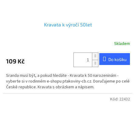
Kravata k výročí 50let
Skladem
Průměrné
hodnocení
produktu
Do košíku
109 Kč
je
5,0
z
Sranda musí být, a pokud hledáte - Kravata k 50 narozeninám -
5
vyberte si v rodinném e-shopu ptakoviny-cb.cz. Doručujeme po celé
hvězdiček.
České republice. Kravata s obrázkem a nápisem.
Kód:
22432