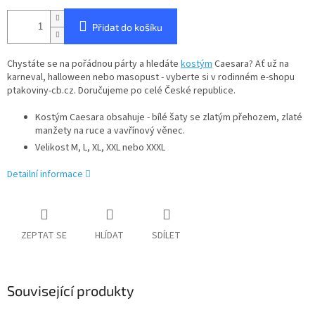
Přidat do košíku
Chystáte se na pořádnou párty a hledáte
kostým
Caesara? Ať už na
karneval, halloween nebo masopust - vyberte si v rodinném e-shopu
ptakoviny-cb.cz. Doručujeme po celé České republice.
Kostým Caesara obsahuje - bílé šaty se zlatým přehozem, zlaté
manžety na ruce a vavřínový věnec.
Velikost M, L, XL, XXL nebo XXXL
Detailní informace
ZEPTAT SE
HLÍDAT
SDÍLET
Související produkty