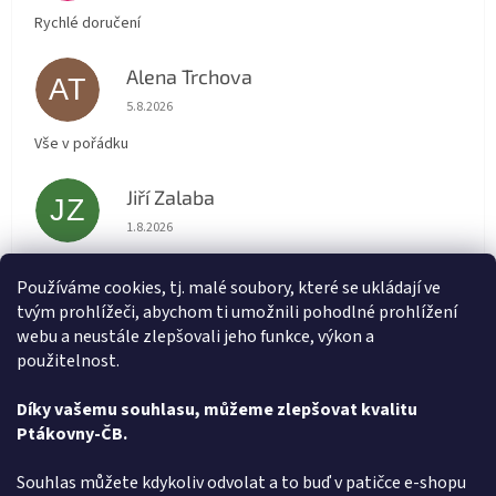
Rychlé doručení
Alena Trchova
AT
Hodnocení obchodu je 5 z 5 hvězdiček.
5.8.2026
Vše v pořádku
Jiří Zalaba
JZ
Hodnocení obchodu je 5 z 5 hvězdiček.
1.8.2026
Rychlé dodání zboží super
Používáme cookies, tj. malé soubory, které se ukládají ve
tvým prohlížeči, abychom ti umožnili pohodlné prohlížení
Lída
L
webu a neustále zlepšovali jeho funkce, výkon a
Hodnocení obchodu je 5 z 5 hvězdiček.
31.7.2026
použitelnost.
Velmi rychlé vyřízení objednávky
Díky vašemu souhlasu, můžeme zlepšovat kvalitu
Ptákovny-ČB.
Zobrazit další hodnocení
Z
Souhlas můžete kdykoliv odvolat a to buď v patičce e-shopu