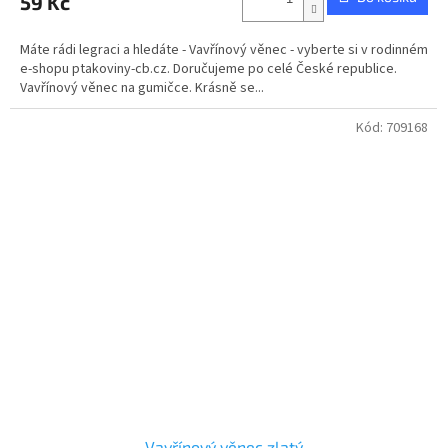
59 Kč
Máte rádi legraci a hledáte - Vavřínový věnec - vyberte si v rodinném
e-shopu ptakoviny-cb.cz. Doručujeme po celé České republice.
Vavřínový věnec na gumičce. Krásně se...
Kód:
709168
Vavřínový věnec zlatý