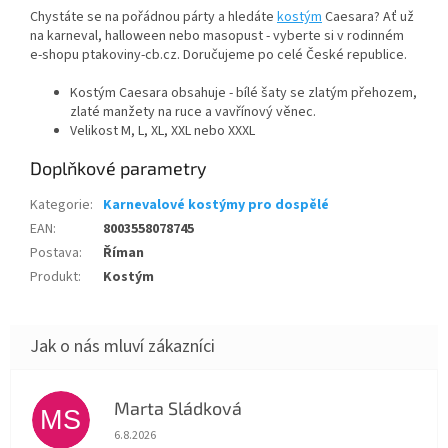
Chystáte se na pořádnou párty a hledáte
kostým
Caesara? Ať už
na karneval, halloween nebo masopust - vyberte si v rodinném
e-shopu ptakoviny-cb.cz. Doručujeme po celé České republice.
Kostým Caesara obsahuje - bílé šaty se zlatým přehozem,
zlaté manžety na ruce a vavřínový věnec.
Velikost M, L, XL, XXL nebo XXXL
Doplňkové parametry
Kategorie
:
Karnevalové kostýmy pro dospělé
EAN
:
8003558078745
Postava
:
Říman
Produkt
:
Kostým
Marta Sládková
MS
Hodnocení obchodu je 5 z 5 hvězdiček.
6.8.2026