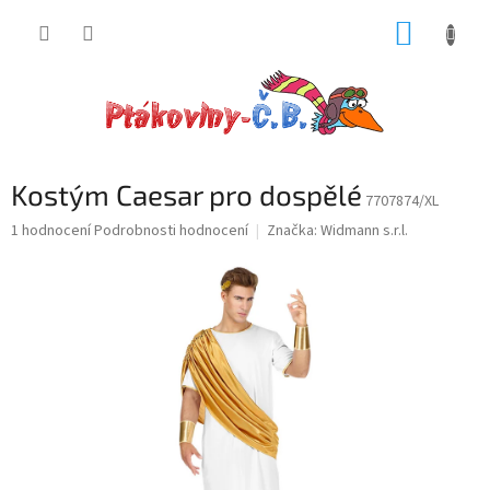
Přejít
NÁKUP
na
obsah
KOŠÍK
Kostým Caesar pro dospělé
7707874/XL
Průměrné
1 hodnocení
Podrobnosti hodnocení
Značka:
Widmann s.r.l.
hodnocení
produktu
je
5,0
z
5
hvězdiček.