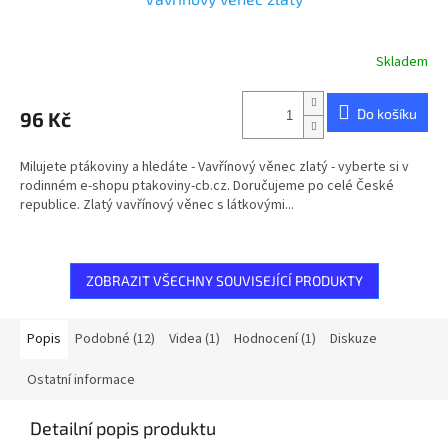
Skladem
Do košíku
96 Kč
Milujete ptákoviny a hledáte - Vavřínový věnec zlatý - vyberte si v
rodinném e-shopu ptakoviny-cb.cz. Doručujeme po celé České
republice. Zlatý vavřínový věnec s látkovými...
ZOBRAZIT VŠECHNY SOUVISEJÍCÍ PRODUKTY
Popis
Podobné (12)
Videa (1)
Hodnocení (1)
Diskuze
Ostatní informace
Detailní popis produktu