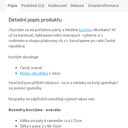
Popis
Podobné (12)
Hodnocení
Diskuze
Ostatní informace
Detailní popis produktu
Chystáte se na pořádnou párty a hledáte
kostým
vlkodlaka? Ať
už na karneval, halloween nebo masopust - vyberte si v
rodinném e-shopu ptakoviny-cb.cz. Doručujeme po celé České
republice.
Kostým obsahuje:
Černý overal
Masku vlkodlaka
s vlasy
Součástí jsou přišité rukavice - ruce a návleky na boty upevňující
se pomocí gumičky.
Rozparky na zápěstích umožňují vyjmutí rukou ven.
Rozměry kostýmu - overalu:
Délka od paty k ramenům cca 172cm
Šířka v pase 2 x 68-70cm