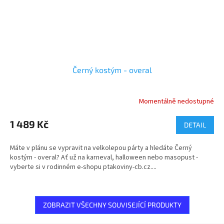
Černý kostým - overal
Momentálně nedostupné
Průměrné
hodnocení
produktu
1 489 Kč
DETAIL
je
5,0
Máte v plánu se vypravit na velkolepou párty a hledáte Černý
z
kostým - overal? Ať už na karneval, halloween nebo masopust -
5
vyberte si v rodinném e-shopu ptakoviny-cb.cz....
hvězdiček.
ZOBRAZIT VŠECHNY SOUVISEJÍCÍ PRODUKTY