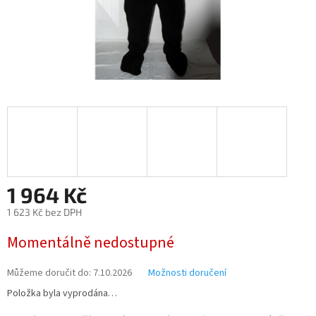
1 964 Kč
1 623 Kč bez DPH
Měrná
Momentálně nedostupné
cena:
Můžeme doručit do:
7.10.2026
Možnosti doručení
Položka byla vyprodána…