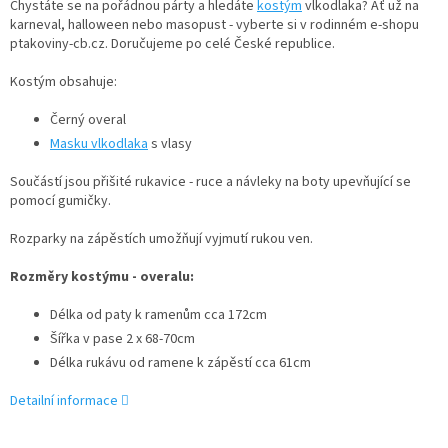
Chystáte se na pořádnou párty a hledáte
kostým
vlkodlaka? Ať už na
karneval, halloween nebo masopust - vyberte si v rodinném e-shopu
ptakoviny-cb.cz. Doručujeme po celé České republice.
Kostým obsahuje:
Černý overal
Masku vlkodlaka
s vlasy
Součástí jsou přišité rukavice - ruce a návleky na boty upevňující se
pomocí gumičky.
Rozparky na zápěstích umožňují vyjmutí rukou ven.
Rozměry kostýmu - overalu:
Délka od paty k ramenům cca 172cm
Šířka v pase 2 x 68-70cm
Délka rukávu od ramene k zápěstí cca 61cm
Detailní informace