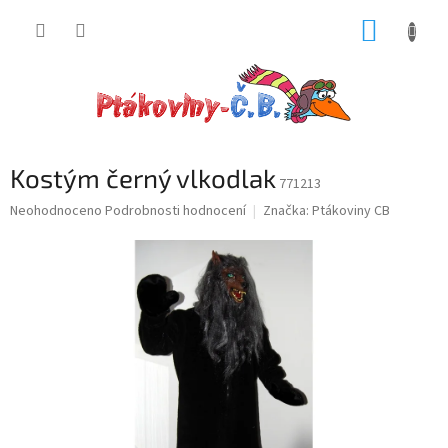
Přejít
NÁKUP
na
obsah
KOŠÍK
Kostým černý vlkodlak
771213
Průměrné
Neohodnoceno
Podrobnosti hodnocení
Značka:
Ptákoviny CB
hodnocení
produktu
je
0,0
z
5
hvězdiček.