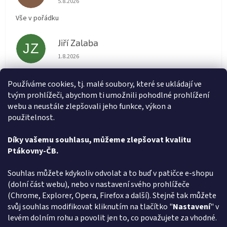
5.8.2026
Vše v pořádku
Jiří Zalaba
JZ
Hodnocení obchodu je 5 z 5 hvězdiček.
1.8.2026
Rychlé dodání zboží super
Používáme cookies, tj. malé soubory, které se ukládají ve
tvým prohlížeči, abychom ti umožnili pohodlné prohlížení
Lída
L
webu a neustále zlepšovali jeho funkce, výkon a
Hodnocení obchodu je 5 z 5 hvězdiček.
31.7.2026
použitelnost.
Velmi rychlé vyřízení objednávky
Díky vašemu souhlasu, můžeme zlepšovat kvalitu
Ptákovny-ČB.
Zobrazit další hodnocení
Z
Souhlas můžete kdykoliv odvolat a to buď v patičce e-shopu
á
(dolní část webu), nebo v nastavení svého prohlížeče
Způsob ověřování recenzí
p
(Chrome, Explorer, Opera, Firefox a další). Stejně tak můžete
a
svůj souhlas modifikovat kliknutím na tlačítko "
Nastavení
" v
t
levém dolním rohu a povolit jen to, co považujete za vhodné.