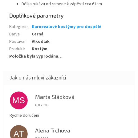
Délka rukávu od ramene k zápěstí cca 61cm
Doplňkové parametry
Kategorie
:
Karnevalové kostýmy pro dospělé
Barva
:
Černá
Postava
:
Vlkodlak
Produkt
:
Kostým
Položka byla vyprodána…
Marta Sládková
MS
Hodnocení obchodu je 5 z 5 hvězdiček.
6.8.2026
Rychlé doručení
Alena Trchova
AT
Hodnocení obchodu je 5 z 5 hvězdiček.